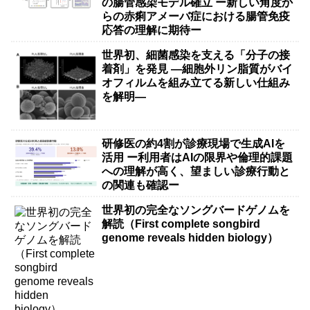
の腸管感染モデル確立 ー新しい角度か
らの赤痢アメーバ症における腸管免疫
応答の理解に期待ー
世界初、細菌感染を支える「分子の接
着剤」を発見 ―細胞外リン脂質がバイ
オフィルムを組み立てる新しい仕組み
を解明―
研修医の約4割が診療現場で生成AIを
活用 ー利用者はAIの限界や倫理的課題
への理解が高く、望ましい診療行動と
の関連も確認ー
世界初の完全なソングバードゲノムを
解読（First complete songbird
genome reveals hidden biology）