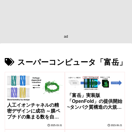
ad
スーパーコンピュータ「富岳」
「富岳」実装版
「OpenFold」の提供開始
人工イオンチャネルの精
~タンパク質構造の大規模
密デザインに成功 ～膜ペ
高速推論でゲノム医療や
プチドの集まる数を自在
創薬に貢献~
に制御して新機能の創出
2025-03-31
2023-06-21
へ～