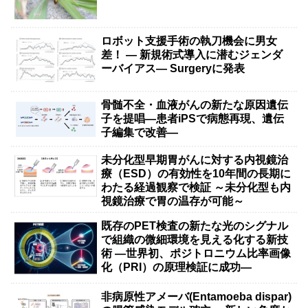
ロボット支援手術の執刀機会に男女
差！ — 新規術式導入に潜むジェンダ
ーバイアス— Surgeryに発表
骨髄不全・血液がんの新たな原因遺伝
子を提唱―患者iPSで病態再現、遺伝
子編集で改善―
未分化型早期胃がんに対する内視鏡治
療（ESD）の有効性を10年間の長期に
わたる経過観察で検証 ～未分化型も内
視鏡治療で胃の温存が可能～
既存のPET検査の新たな光のシグナル
で組織の微細環境を見える化する新技
術 ―世界初、ポジトロニウム比率画像
化（PRI）の原理検証に成功―
非病原性アメーバ(Entamoeba dispar)