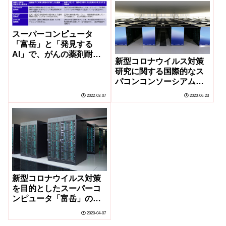
スーパーコンピュータ
「富岳」と「発見する
AI」で、がんの薬剤耐性
新型コロナウイルス対策
に関わる未知の因果メカ
研究に関する国際的なス
ニズムを高速に発見する
パコンコンソーシアムへ
新技術を開発
の参加
2022-03-07
2020-06-23
新型コロナウイルス対策
を目的としたスーパーコ
ンピュータ「富岳」の優
先的な試行的利用につい
2020-04-07
て