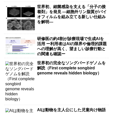
世界初、細菌感染を支える「分子の接
着剤」を発見 ―細胞外リン脂質がバイ
オフィルムを組み立てる新しい仕組み
を解明―
研修医の約4割が診療現場で生成AIを
活用 ー利用者はAIの限界や倫理的課題
への理解が高く、望ましい診療行動と
の関連も確認ー
世界初の完全なソングバードゲノムを
解読（First complete songbird
genome reveals hidden biology）
AIは動物を主人公にした児童向け物語