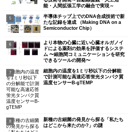
能・人間拡張工学の融合で実現～
半導体チップ上でのDNA合成技術で新
たな記録を達成 （Making DNA on a
Semiconductor Chip）
より本物の心臓に近い心臓オルガノイ
ドによる薬剤の効果を評価するシステ
ム 〜細胞間コミュニケーションを研究
できるツールの開発〜
細胞内の温度を1ミリ秒以下の分解能
で計測可能な高速応答蛍光タンパク質
温度センサーB-gTEMP
新種の古細菌の発見から探る「私たち
はどこから来たのか?」の謎