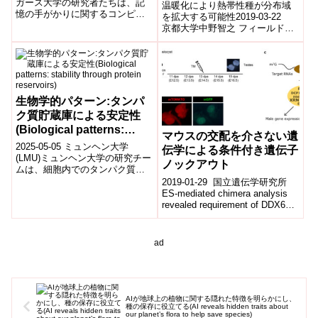
Memory Optimization Lab
ガース大学の研究者たちは、記
温暖化により熱帯性種が分布域
憶の手がかりに関するコンピュ
creates an automated
を拡大する可能性2019-03-22
ータモデルを開発しました。こ
京都大学中野智之 フィールド科
method for selecting
のモデルは、人が記憶を思い出
学教育研究センター助教、河村
helpful memory cues
す際に効...
真理子 同研究員、佐藤崇 総合博
during recall difficulties)
物館...
生物学的パターン:タンパ
ク質貯蔵庫による安定性
(Biological patterns:
マウスの交配を介さない遺
stability through protein
2025-05-05 ミュンヘン大学
伝学による条件付き遺伝子
reservoirs)
(LMU)ミュンヘン大学の研究チー
ノックアウト
ムは、細胞内でのタンパク質パ
ターン形成において、細胞質中
2019-01-29 国立遺伝学研究所
のタンパク質濃度が「リザーバ
ES-mediated chimera analysis
ー」と...
revealed requirement of DDX6
fo...
ad
AIが地球上の植物に関する隠れた特徴を明らかにし、
種の保存に役立てる(AI reveals hidden traits about
our planet’s flora to help save species)