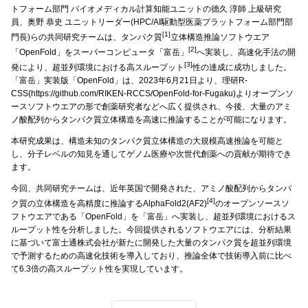
トフォーム部門 バイオメディカル計算知能ユニットの德久 淳師 上級研究
員、奥野 恭史 ユニットリーダー(HPC/AI駆動型医薬プラットフォーム部門部
[1]
門長)らの共同研究チームは、タンパク質
立体構造推論ソフトウエア
[2]
「OpenFold」をスーパーコンピュータ「富岳」
へ実装し、高速化手法の開
[3]
発により、超並列環境における高スループット
性の達成に成功しました。
「富岳」実装版「OpenFold」は、2023年6月21日より、理研R-
CSS(https://github.com/RIKEN-RCCS/OpenFold-for-Fugaku)よりオープンソ
ースソフトウエアの形で創薬研究者などへ広く提供され、今後、大量のアミ
ノ酸配列からタンパク質立体構造を高速に推論することが可能になります。
本研究成果は、構造未知のタンパク質立体構造の大規模高速推論を可能と
し、分子レベルの知見を通してゲノム医療や次世代創薬への貢献が期待でき
ます。
今回、共同研究チームは、近年英国で開発された、アミノ酸配列からタンパ
[4]
ク質の立体構造を高精度に推論するAlphaFold2(AF2)
のオープンソースソ
フトウエアである「OpenFold」を「富岳」へ実装し、超並列環境におけるス
ループット性を分析しました。今回提供されるソフトウエアには、分析結果
に基づいて富士通株式会社が新たに開発した大量のタンパク質を超並列環境
で予測するための高速化技術を導入しており、推論全体で技術導入前に比べ
て6.3倍の高スループット性を実現しています。