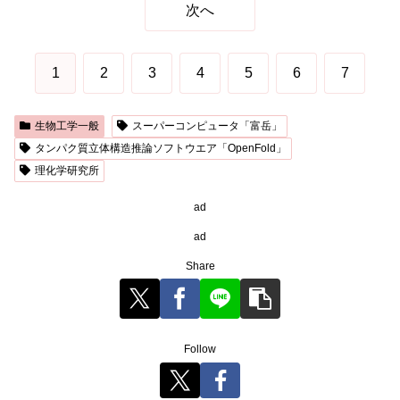
次へ
1
2
3
4
5
6
7
生物工学一般
スーパーコンピュータ「富岳」
タンパク質立体構造推論ソフトウエア「OpenFold」
理化学研究所
ad
ad
Share
Follow