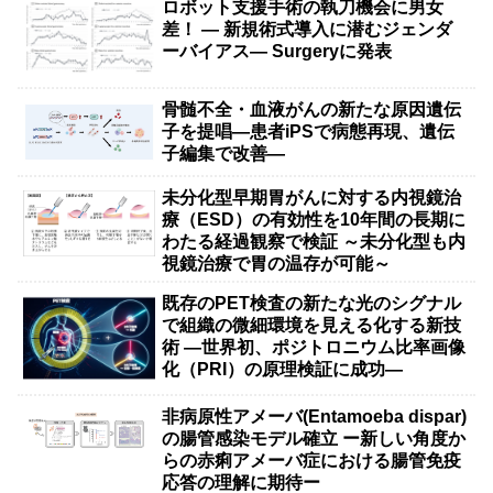
ロボット支援手術の執刀機会に男女
差！ — 新規術式導入に潜むジェンダ
ーバイアス— Surgeryに発表
骨髄不全・血液がんの新たな原因遺伝
子を提唱―患者iPSで病態再現、遺伝
子編集で改善―
未分化型早期胃がんに対する内視鏡治
療（ESD）の有効性を10年間の長期に
わたる経過観察で検証 ～未分化型も内
視鏡治療で胃の温存が可能～
既存のPET検査の新たな光のシグナル
で組織の微細環境を見える化する新技
術 ―世界初、ポジトロニウム比率画像
化（PRI）の原理検証に成功―
非病原性アメーバ(Entamoeba dispar)
の腸管感染モデル確立 ー新しい角度か
らの赤痢アメーバ症における腸管免疫
応答の理解に期待ー