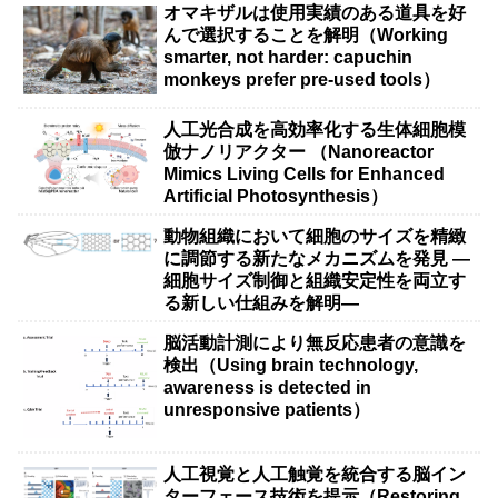
オマキザルは使用実績のある道具を好
んで選択することを解明（Working
smarter, not harder: capuchin
monkeys prefer pre-used tools）
人工光合成を高効率化する生体細胞模
倣ナノリアクター （Nanoreactor
Mimics Living Cells for Enhanced
Artificial Photosynthesis）
動物組織において細胞のサイズを精緻
に調節する新たなメカニズムを発見 ―
細胞サイズ制御と組織安定性を両立す
る新しい仕組みを解明―
脳活動計測により無反応患者の意識を
検出（Using brain technology,
awareness is detected in
unresponsive patients）
人工視覚と人工触覚を統合する脳イン
ターフェース技術を提示（Restoring