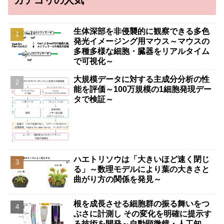
カテゴリの人気
生体深部を非侵襲的に観察できる多色
発光イメージング用マウス～マウスの
多種多様な細胞・臓器をリアルタイム
で可視化～
大規模データに対する主成分分析の性
能を評価～100万規模の1細胞発現デー
タで検証～
ハエトリソウは「大きいほど速く閉じ
る」～数理モデルにより葉の大きさと
曲がり方の関係を発見～
根を成長させる細胞群の振る舞いをつ
ぶさに計測し その変化を明確に提示す
る技術を開発～自動顕微鏡・人工知