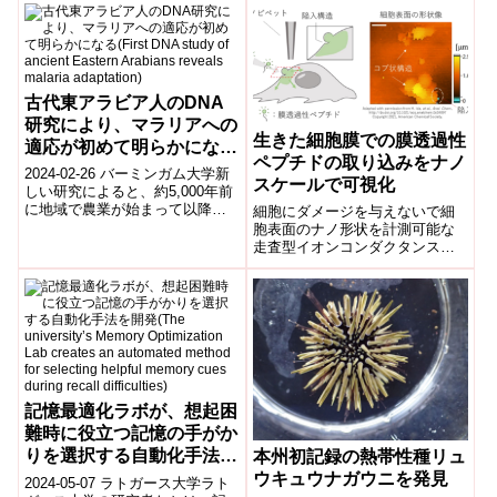
Hydraulic pressure and elas...
古代東アラビア人のDNA
研究により、マラリアへの
生きた細胞膜での膜透過性
適応が初めて明らかになる
ペプチドの取り込みをナノ
(First DNA study of
2024-02-26 バーミンガム大学新
スケールで可視化
ancient Eastern Arabians
しい研究によると、約5,000年前
に地域で農業が始まって以降、
細胞にダメージを与えないで細
reveals malaria
古代東アラビアの人々はマラリ
胞表面のナノ形状を計測可能な
adaptation)
アに対する抵抗力を発展させた
走査型イオンコンダクタンス顕
よ...
微鏡と、焦点面での標識分子動
態を可視化できるスピニングデ
ィスク式の共焦点レーザー走査
顕微鏡を融合した装置を開発、
膜透過性ペプチドの流入領域で
生じる形状変化を直接観察し、
その詳細を明らかにした。
記憶最適化ラボが、想起困
難時に役立つ記憶の手がか
りを選択する自動化手法を
本州初記録の熱帯性種リュ
開発(The university’s
ウキュウナガウニを発見
2024-05-07 ラトガース大学ラト