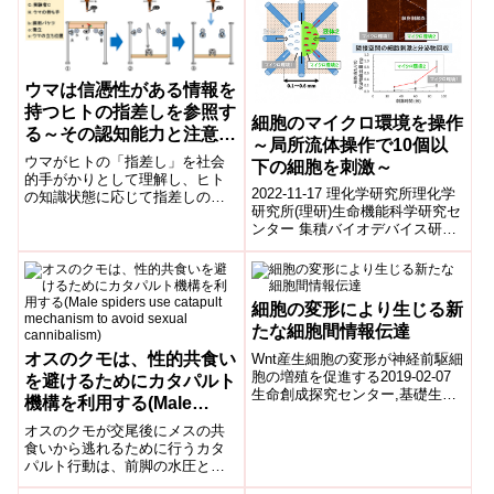
ウマは信憑性がある情報を
持つヒトの指差しを参照す
細胞のマイクロ環境を操作
る～その認知能力と注意力
～局所流体操作で10個以
との関連性～
ウマがヒトの「指差し」を社会
下の細胞を刺激～
的手がかりとして理解し、ヒト
2022-11-17 理化学研究所理化学
の知識状態に応じて指差しの信
研究所(理研)⽣命機能科学研究セ
憑性を見分けられることを明ら
ンター 集積バイオデバイス研究
かにした。その能力には個体差
チームの太田 亘俊 研究員、田中
があり、この違いは個体の注意
陽 チームリーダー(研究...
力の高さに関連していることが
わかった。
細胞の変形により生じる新
たな細胞間情報伝達
オスのクモは、性的共食い
Wnt産生細胞の変形が神経前駆細
胞の増殖を促進する2019-02-07
を避けるためにカタパルト
生命創成探究センター,基礎生物
機構を利用する(Male
学研究所動物のからだは数多く
spiders use catapult
の細胞から成り立っていま
オスのクモが交尾後にメスの共
mechanism to avoid
す。...
食いから逃れるために行うカタ
パルト行動は、前脚の水圧と弾
sexual cannibalism)
力性によって可能になる