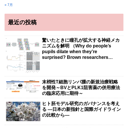
« 7月
最近の投稿
驚いたときに瞳孔が拡大する神経メカ
ニズムを解明 （Why do people’s
pupils dilate when they’re
surprised? Brown researchers
explain）
末梢性T細胞リンパ腫の新規治療戦略
を開発～BVとPLK1阻害薬の併用療法
の臨床応用に期待～
ヒト胚モデル研究のガバナンスを考え
る ―日本の新指針と国際ガイドライン
の比較から―