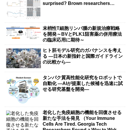
surprised? Brown researchers
explain）
末梢性T細胞リンパ腫の新規治療戦略
を開発～BVとPLK1阻害薬の併用療法
の臨床応用に期待～
ヒト胚モデル研究のガバナンスを考え
る ―日本の新指針と国際ガイドライン
の比較から―
タンパク質高性能化研究をロボットで
自動化 ―AIが提案した候補を迅速に試
せる研究基盤を開発―
老化した免疫細胞の機能を回復させる
新たな手法を発見 （Your Immune
Cells Are Tired. Georgia Tech
Researchers Found a Way to Wake