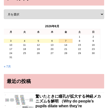
2026年8月
月
火
水
木
金
土
日
1
2
3
4
5
6
7
8
9
10
11
12
13
14
15
16
17
18
19
20
21
22
23
24
25
26
27
28
29
30
31
« 7月
最近の投稿
驚いたときに瞳孔が拡大する神経メカ
ニズムを解明 （Why do people’s
pupils dilate when they’re