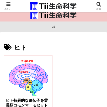
医療保健・生命・生物の情報インフラ。
メニュー
検索
ad
ヒト
ヒト特異的な遺伝子を霊
長類コモンマーモセット