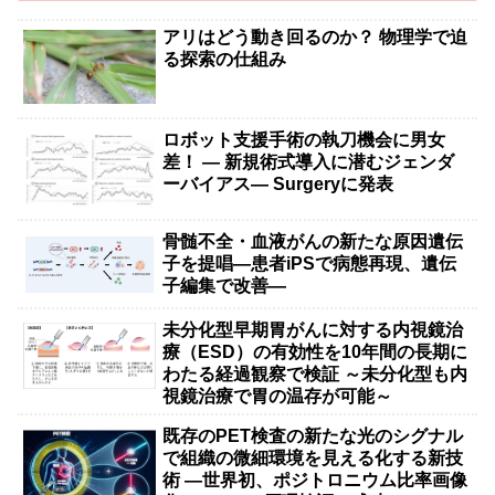
アリはどう動き回るのか？ 物理学で迫
る探索の仕組み
ロボット支援手術の執刀機会に男女
差！ — 新規術式導入に潜むジェンダ
ーバイアス— Surgeryに発表
骨髄不全・血液がんの新たな原因遺伝
子を提唱―患者iPSで病態再現、遺伝
子編集で改善―
未分化型早期胃がんに対する内視鏡治
療（ESD）の有効性を10年間の長期に
わたる経過観察で検証 ～未分化型も内
視鏡治療で胃の温存が可能～
既存のPET検査の新たな光のシグナル
で組織の微細環境を見える化する新技
術 ―世界初、ポジトロニウム比率画像