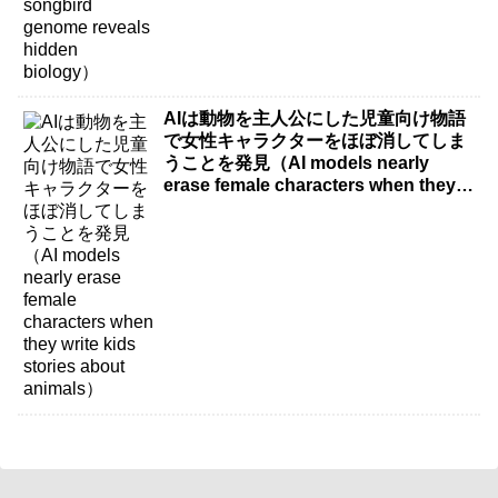
AIは動物を主人公にした児童向け物語
で女性キャラクターをほぼ消してしま
うことを発見（AI models nearly
erase female characters when they
write kids stories about animals）