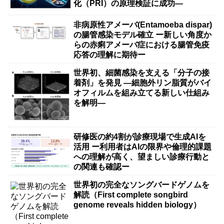
化（PRI）の原理検証に成功―
非病原性アメーバ(Entamoeba dispar)
の腸管感染モデル確立 ー新しい角度か
らの赤痢アメーバ症における腸管免疫
応答の理解に期待ー
世界初、細菌感染を支える「分子の接
着剤」を発見 ―細胞外リン脂質がバイ
オフィルムを組み立てる新しい仕組み
を解明―
研修医の約4割が診療現場で生成AIを
活用 ー利用者はAIの限界や倫理的課題
への理解が高く、望ましい診療行動と
の関連も確認ー
世界初の完全なソングバードゲノムを
解読（First complete songbird
genome reveals hidden biology）