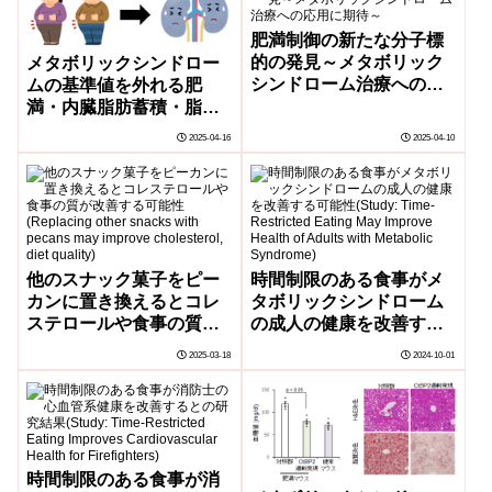
肥満制御の新たな分子標
的の発見～メタボリック
メタボリックシンドロー
シンドローム治療への応
ムの基準値を外れる肥
用に期待～
満・内臓脂肪蓄積・脂質
異常症と慢性腎臓病の関
2025-04-16
2025-04-10
連～大規模職域健診を受
診した約 30 万人のデータ
解析結果～
他のスナック菓子をピー
時間制限のある食事がメ
カンに置き換えるとコレ
タボリックシンドローム
ステロールや食事の質が
の成人の健康を改善する
改善する可能性
可能性(Study: Time-
2025-03-18
2024-10-01
(Replacing other snacks
Restricted Eating May
with pecans may
Improve Health of
improve cholesterol, diet
Adults with Metabolic
quality)
Syndrome)
時間制限のある食事が消