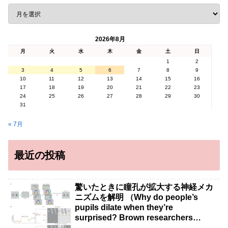
2026年8月
月
火
水
木
金
土
日
1
2
3
4
5
6
7
8
9
10
11
12
13
14
15
16
17
18
19
20
21
22
23
24
25
26
27
28
29
30
31
« 7月
最近の投稿
驚いたときに瞳孔が拡大する神経メカ
ニズムを解明 （Why do people’s
pupils dilate when they’re
surprised? Brown researchers
explain）