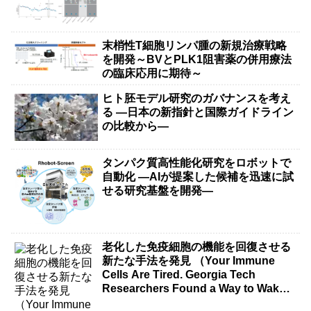
末梢性T細胞リンパ腫の新規治療戦略
を開発～BVとPLK1阻害薬の併用療法
の臨床応用に期待～
ヒト胚モデル研究のガバナンスを考え
る ―日本の新指針と国際ガイドライン
の比較から―
タンパク質高性能化研究をロボットで
自動化 ―AIが提案した候補を迅速に試
せる研究基盤を開発―
老化した免疫細胞の機能を回復させる
新たな手法を発見 （Your Immune
Cells Are Tired. Georgia Tech
Researchers Found a Way to Wake
Them Up.）