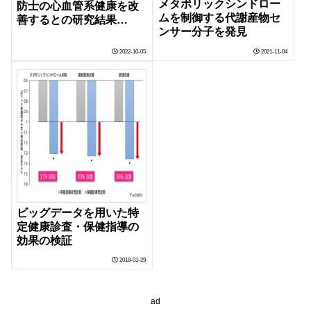
メタボリックシンドロー
防士の心血管系健康を改
ムを制御する代謝産物セ
善するとの研究結果
ンサー分子を発見
(Study: Time-Restricted
Eating Improves
2022-10-05
2021-11-04
Cardiovascular Health
for Firefighters)
ビッグデータを用いた特
定健康診査・保健指導の
効果の検証
2018-01-29
ad