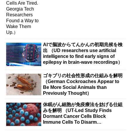
AIで脳波からてんかんの初期兆候を検
出 （UD researchers use artificial
intelligence to find early signs of
epilepsy in brain-wave recordings）
ゴキブリの社会性形成の仕組みを解明
（German Cockroaches Appear to
Be More Social Animals than
Previously Thought）
休眠がん細胞が免疫療法を妨げる仕組
みを解明 （UT-Led Study Finds
Dormant Cancer Cells Block
Immune Cells To Disarm
Immunotherapy）