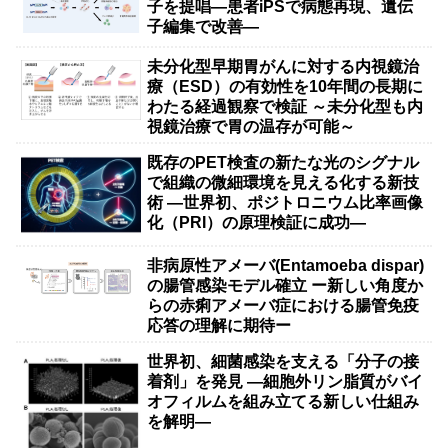
子を提唱―患者iPSで病態再現、遺伝
子編集で改善―
未分化型早期胃がんに対する内視鏡治
療（ESD）の有効性を10年間の長期に
わたる経過観察で検証 ～未分化型も内
視鏡治療で胃の温存が可能～
既存のPET検査の新たな光のシグナル
で組織の微細環境を見える化する新技
術 ―世界初、ポジトロニウム比率画像
化（PRI）の原理検証に成功―
非病原性アメーバ(Entamoeba dispar)
の腸管感染モデル確立 ー新しい角度か
らの赤痢アメーバ症における腸管免疫
応答の理解に期待ー
世界初、細菌感染を支える「分子の接
着剤」を発見 ―細胞外リン脂質がバイ
オフィルムを組み立てる新しい仕組み
を解明―