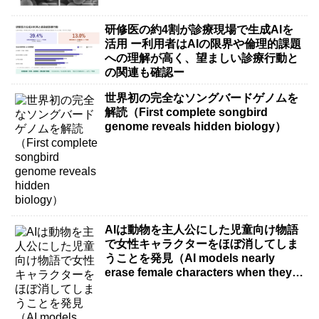
研修医の約4割が診療現場で生成AIを
活用 ー利用者はAIの限界や倫理的課題
への理解が高く、望ましい診療行動と
の関連も確認ー
世界初の完全なソングバードゲノムを
解読（First complete songbird
genome reveals hidden biology）
AIは動物を主人公にした児童向け物語
で女性キャラクターをほぼ消してしま
うことを発見（AI models nearly
erase female characters when they
write kids stories about animals）