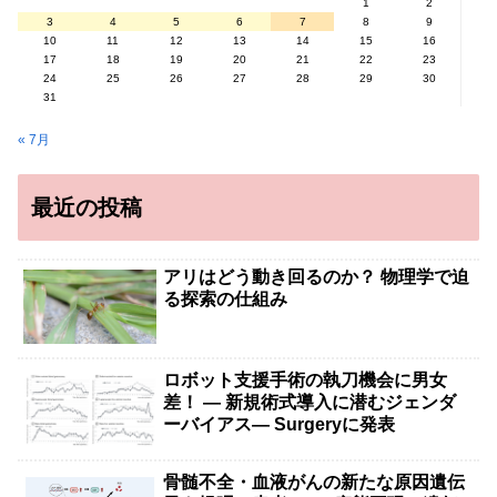
1
2
3
4
5
6
7
8
9
10
11
12
13
14
15
16
17
18
19
20
21
22
23
24
25
26
27
28
29
30
31
« 7月
最近の投稿
アリはどう動き回るのか？ 物理学で迫
る探索の仕組み
ロボット支援手術の執刀機会に男女
差！ — 新規術式導入に潜むジェンダ
ーバイアス— Surgeryに発表
骨髄不全・血液がんの新たな原因遺伝