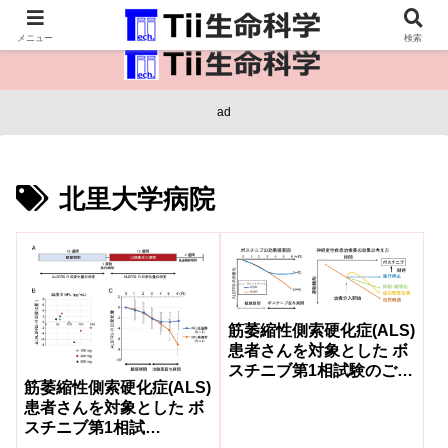
医療保健・生命・生物の情報インフラ。
メニュー
検索
ad
北里大学病院
筋萎縮性側索硬化症(ALS)
患者さんを対象とした ボ
スチニブ第1相試験のご報
筋萎縮性側索硬化症(ALS)
告
患者さんを対象とした ボ
スチニブ第1相試
験;iDReAM試験の成果報