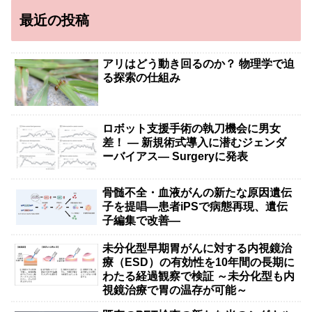
最近の投稿
アリはどう動き回るのか？ 物理学で迫
る探索の仕組み
ロボット支援手術の執刀機会に男女
差！ — 新規術式導入に潜むジェンダ
ーバイアス— Surgeryに発表
骨髄不全・血液がんの新たな原因遺伝
子を提唱―患者iPSで病態再現、遺伝
子編集で改善―
未分化型早期胃がんに対する内視鏡治
療（ESD）の有効性を10年間の長期に
わたる経過観察で検証 ～未分化型も内
視鏡治療で胃の温存が可能～