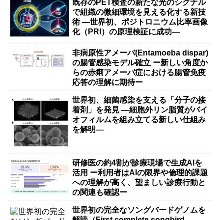
既存のPET検査の新たな光のシグナル
で組織の微細環境を見える化する新技
術 ―世界初、ポジトロニウム比率画像
化（PRI）の原理検証に成功―
非病原性アメーバ(Entamoeba dispar)
の腸管感染モデル確立 ー新しい角度か
らの赤痢アメーバ症における腸管免疫
応答の理解に期待ー
世界初、細菌感染を支える「分子の接
着剤」を発見 ―細胞外リン脂質がバイ
オフィルムを組み立てる新しい仕組み
を解明―
研修医の約4割が診療現場で生成AIを
活用 ー利用者はAIの限界や倫理的課題
への理解が高く、望ましい診療行動と
の関連も確認ー
世界初の完全なソングバードゲノムを
解読（First complete songbird