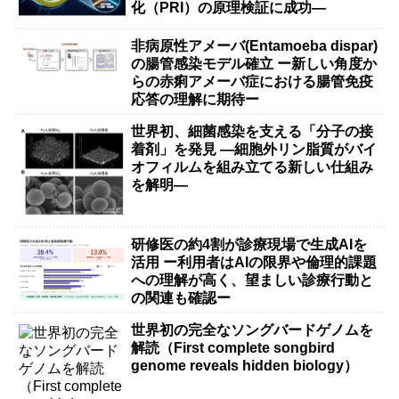
化（PRI）の原理検証に成功―
非病原性アメーバ(Entamoeba dispar)
の腸管感染モデル確立 ー新しい角度か
らの赤痢アメーバ症における腸管免疫
応答の理解に期待ー
世界初、細菌感染を支える「分子の接
着剤」を発見 ―細胞外リン脂質がバイ
オフィルムを組み立てる新しい仕組み
を解明―
研修医の約4割が診療現場で生成AIを
活用 ー利用者はAIの限界や倫理的課題
への理解が高く、望ましい診療行動と
の関連も確認ー
世界初の完全なソングバードゲノムを
解読（First complete songbird
genome reveals hidden biology）