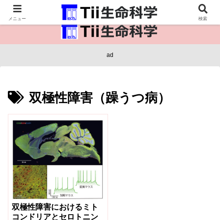
医療保健・生命・生物の情報インフラ。
メニュー
検索
ad
双極性障害（躁うつ病）
双極性障害におけるミト
コンドリアとセロトニン