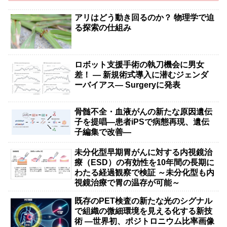
アリはどう動き回るのか？ 物理学で迫
る探索の仕組み
ロボット支援手術の執刀機会に男女
差！ — 新規術式導入に潜むジェンダ
ーバイアス— Surgeryに発表
骨髄不全・血液がんの新たな原因遺伝
子を提唱―患者iPSで病態再現、遺伝
子編集で改善―
未分化型早期胃がんに対する内視鏡治
療（ESD）の有効性を10年間の長期に
わたる経過観察で検証 ～未分化型も内
視鏡治療で胃の温存が可能～
既存のPET検査の新たな光のシグナル
で組織の微細環境を見える化する新技
術 ―世界初、ポジトロニウム比率画像