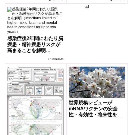
Development in Peru）
could make antibiotics
ad
more effective against
drug-resistant
bacteria）
感染症後2年間にわたり脳
疾患・精神疾患リスクが
高まることを解明
（Infections linked to
2026-07-16
higher risk of brain and
mental health conditions
for up to two years）
世界規模レビューが
mRNAワクチンの安全
性・有効性・将来性を確
認（Billions of doses
later: Global review
confirms mRNA