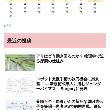
10
11
12
13
14
15
16
17
18
19
20
21
22
23
24
25
26
27
28
29
30
31
« 7月
最近の投稿
アリはどう動き回るのか？ 物理学で迫
る探索の仕組み
ロボット支援手術の執刀機会に男女
差！ — 新規術式導入に潜むジェンダ
ーバイアス— Surgeryに発表
骨髄不全・血液がんの新たな原因遺伝
子を提唱―患者iPSで病態再現、遺伝