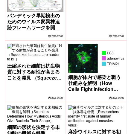
vaccines are safe,
effective and full of
promise）
パンデミック早期検出の
ためのウイルス変異株追
跡フレームワークを開発
（Scalable framework
2026-07-06
2026-07-01
for tracking viral
variants optimizes
resources for early
detection of
pandemics）
圧縮された細菌は抗生物
質に対する耐性が高まる
細胞が体内で感染と戦う
ことを発見 （Squeezed
仕組みを解明（How
bacteria are harder to
Cells Fight Infection
kill）
from the Inside）
2026-06-24
2026-06-05
細菌の形状を決定する未
麻疹ウイルスに対する初
知酸の機能を解明