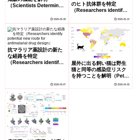
のヒト抗体群を特定
（Scientists Determine
（Researchers identify
How Mysterious Acids
first suite of human
Give Bacteria Their
2026-05-28
2026-05-15
antibodies against
Shape）
measles virus）
抗マラリア薬設計の新た
な経路を特定
（Researchers identify
屋外に出る飼い猫は野生
potential new route for
猫と同等の感染症リスク
antimalarial drug
を持つことを解明（Pet
design）
cats that roam outdoors
2026-05-07
2026-04-30
carry similar disease
risk as feral cats, UBC-
led global study finds）