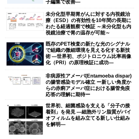
子編集で改善―
未分化型早期胃がんに対する内視鏡治
療（ESD）の有効性を10年間の長期に
わたる経過観察で検証 ～未分化型も内
視鏡治療で胃の温存が可能～
既存のPET検査の新たな光のシグナル
で組織の微細環境を見える化する新技
術 ―世界初、ポジトロニウム比率画像
化（PRI）の原理検証に成功―
非病原性アメーバ(Entamoeba dispar)
の腸管感染モデル確立 ー新しい角度か
らの赤痢アメーバ症における腸管免疫
応答の理解に期待ー
世界初、細菌感染を支える「分子の接
着剤」を発見 ―細胞外リン脂質がバイ
オフィルムを組み立てる新しい仕組み
を解明―