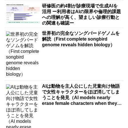
研修医の約4割が診療現場で生成AIを
活用 ー利用者はAIの限界や倫理的課題
への理解が高く、望ましい診療行動と
の関連も確認ー
世界初の完全なソングバードゲノムを
解読（First complete songbird
genome reveals hidden biology）
AIは動物を主人公にした児童向け物語
で女性キャラクターをほぼ消してしま
うことを発見（AI models nearly
erase female characters when they
write kids stories about animals）