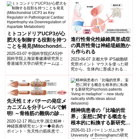
を予測する機械学習モデルを開
発した。...
ミトコンドリアUCP3が心
進行性骨化性線維異形成症
肥大を制御する役割を持つ
の異所性骨は神経堤細胞か
ことを発見(Mitochondrial
ら作られる
UCP3 as Key Regulator
2025-03-07 中国科学院(CAS)中
in Pathological Cardiac
国科学院上海栄養健康研究所と
2023-06-07 京都大学 iPS細胞研
香港城市大学の研究チームは、
究所ポイント マウスを使った研
Hypertrophy via
ミトコンドリア内膜タンパク質
究から、生体内に形成される異
Downregulation of
UCP3が、アスパラギン酸代謝
所性骨は、筋肉組織中に存在す
Aspartate Metabolism)
を...
る間葉系間質細胞注1)から作ら...
先天性ミオパチーの発症メ
カニズムを分子レベルで解
精神病患者の「比喩的世
明! ～骨格筋の難病の診
界」:妄想に関する概念を
断・治療法開発に光～
2020-12-17 岡山大学,国立精神・
根本的に転換する新研究
神経医療研究センター◆発表の
(Psychosis patients
2026-01-13 バーミンガム大学
ポイント・先天性の筋疾患であ
‘living in metaphor’ – new
University of Birminghamの研究
る中心核ミオパチーは、骨格筋