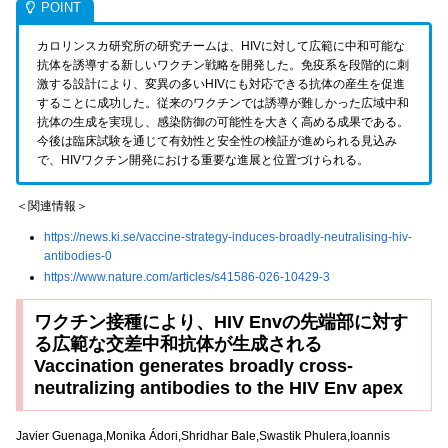
カロリンスカ研究所の研究チームは、HIVに対して広範に中和可能な
抗体を誘導する新しいワクチン戦略を開発した。免疫系を段階的に刺
激する設計により、変異の多いHIVにも対応できる抗体の産生を促進
することに成功した。従来のワクチンでは誘導が難しかった広域中和
抗体の生成を実現し、感染防御の可能性を大きく高める成果である。
今後は臨床試験を通じて有効性と安全性の検証が進められる見込み
で、HIVワクチン開発における重要な進展と位置づけられる。
＜関連情報＞
https://news.ki.se/vaccine-strategy-induces-broadly-neutralising-hiv-
antibodies-0
https://www.nature.com/articles/s41586-026-10429-3
ワクチン接種により、HIV Envの先端部に対す
る広範な交差中和抗体が生成される
Vaccination generates broadly cross-
neutralizing antibodies to the HIV Env apex
Javier Guenaga,Monika Ádori,Shridhar Bale,Swastik Phulera,Ioannis