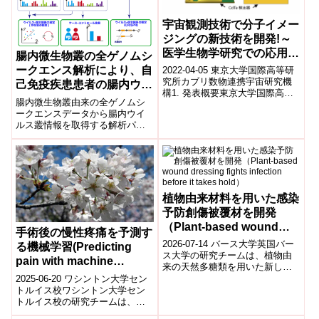
宇宙観測技術で分子イメー
ジングの新技術を開発!～
医学生物学研究での応用へ
腸内微生物叢の全ゲノムシ
～
ークエンス解析により、自
2022-04-05 東京大学国際高等研
究所カブリ数物連携宇宙研究機
己免疫疾患患者の腸内ウイ
構1. 発表概要東京大学国際高等
ルスの特徴が明らかに
腸内微生物叢由来の全ゲノムシ
研究所カブリ数物連携宇宙研究
ークエンスデータから腸内ウイ
機構 (Kavli IPMU) ...
ルス叢情報を取得する解析パイ
プラインを独自に構築した。特
定のバクテリオファージ、細菌
に感染するウイルスが、自己免
疫疾患患者において減少してい
ることがわかった。
CRISPR(Clustered Regularly
植物由来材料を用いた感染
Interspaced Short Palindromic
予防創傷被覆材を開発
Repeats)配列を利用した解析に
（Plant-based wound
よって、自己免疫疾患に関連す
手術後の慢性疼痛を予測す
るウイルスがどのような細菌に
dressing fights infection
2026-07-14 バース大学英国バー
る機械学習(Predicting
感染しているのかを見出した。
before it takes hold）
ス大学の研究チームは、植物由
pain with machine
来の天然多糖類を用いた新しい
learning)
創傷被覆材（創傷ドレッシン
2025-06-20 ワシントン大学セン
グ）を開発し、感染が成立する
トルイス校ワシントン大学セン
前に細菌の...
トルイス校の研究チームは、術
後に慢性疼痛を発症するリスク