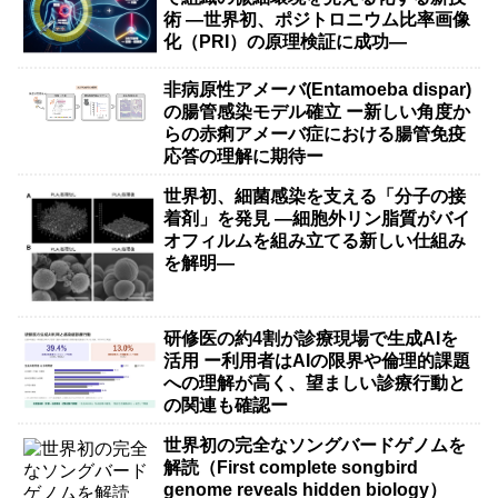
術 ―世界初、ポジトロニウム比率画像
化（PRI）の原理検証に成功―
非病原性アメーバ(Entamoeba dispar)
の腸管感染モデル確立 ー新しい角度か
らの赤痢アメーバ症における腸管免疫
応答の理解に期待ー
世界初、細菌感染を支える「分子の接
着剤」を発見 ―細胞外リン脂質がバイ
オフィルムを組み立てる新しい仕組み
を解明―
研修医の約4割が診療現場で生成AIを
活用 ー利用者はAIの限界や倫理的課題
への理解が高く、望ましい診療行動と
の関連も確認ー
世界初の完全なソングバードゲノムを
解読（First complete songbird
genome reveals hidden biology）