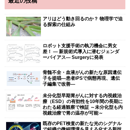
最近の投稿
アリはどう動き回るのか？ 物理学で迫
る探索の仕組み
ロボット支援手術の執刀機会に男女
差！ — 新規術式導入に潜むジェンダ
ーバイアス— Surgeryに発表
骨髄不全・血液がんの新たな原因遺伝
子を提唱―患者iPSで病態再現、遺伝
子編集で改善―
未分化型早期胃がんに対する内視鏡治
療（ESD）の有効性を10年間の長期に
わたる経過観察で検証 ～未分化型も内
視鏡治療で胃の温存が可能～
既存のPET検査の新たな光のシグナル
で組織の微細環境を見える化する新技