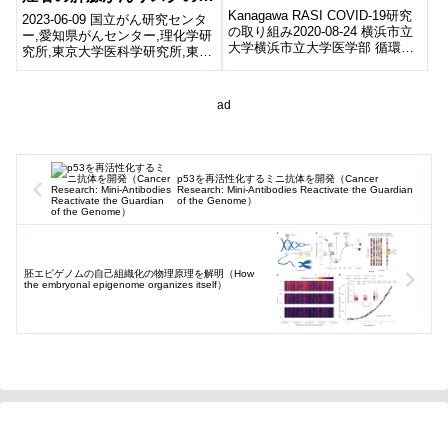
への影響について
測に期待～
Kanagawa RASI COVID-19研究
2023-06-09 国立がん研究センタ
の取り組み2020-08-24 横浜市立
ー,愛知県がんセンター,理化学研
大学横浜市立大学医学部 循環
究所,東京大学医科学研究所,東京
器・腎臓・高血圧内科学教室(主
大学大学院新領域創成科学研究
任教授 田村功...
科,滋賀医科大学,東京医科歯...
ad
p53を再活性化するミニ抗体を開発（Cancer
Research: Mini-Antibodies Reactivate the Guardian
of the Genome）
胚エピゲノムの自己組織化の物理原理を解明（How
the embryonal epigenome organizes itself）