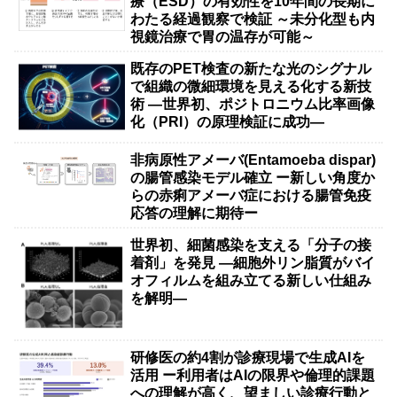
療（ESD）の有効性を10年間の長期に
わたる経過観察で検証 ～未分化型も内
視鏡治療で胃の温存が可能～
既存のPET検査の新たな光のシグナル
で組織の微細環境を見える化する新技
術 ―世界初、ポジトロニウム比率画像
化（PRI）の原理検証に成功―
非病原性アメーバ(Entamoeba dispar)
の腸管感染モデル確立 ー新しい角度か
らの赤痢アメーバ症における腸管免疫
応答の理解に期待ー
世界初、細菌感染を支える「分子の接
着剤」を発見 ―細胞外リン脂質がバイ
オフィルムを組み立てる新しい仕組み
を解明―
研修医の約4割が診療現場で生成AIを
活用 ー利用者はAIの限界や倫理的課題
への理解が高く、望ましい診療行動と