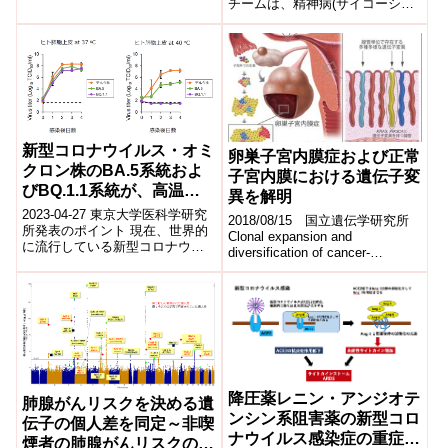
チームは、精神病(サイコーシス)
の収縮に必要な筋組織の構造(T
study radically shifts
患者に見られる妄想を「誤った
管)...
ideas about delusions)
信念」で...
新型コロナウイルス・オミ
卵巣子宮内膜症および正常
クロン株のBA.5系統およ
子宮内膜における遺伝子変
びBQ.1.1系統が、高温で
異を解明
増殖しづらいことを解明
2023-04-27 東京大学医科学研究
2018/08/15 国立遺伝学研究所
所発表のポイント 現在、世界的
Clonal expansion and
に流行している新型コロナウイ
diversification of cancer-
ルスのオミクロン株(BA.5や
associated mut...
BQ.1.1)をヒト肺胞上皮に感...
降圧薬レニン・アンジオテ
肺腺がんリスクを決める遺
ンシン系阻害薬の新型コロ
伝子の個人差を同定～非喫
ナウイルス感染症の重症化
煙者の肺腺がんリスクの予