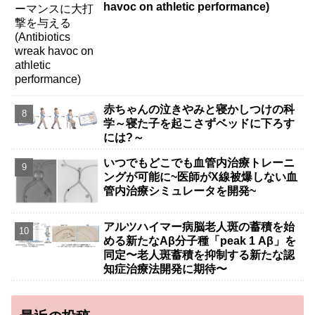
havoc on athletic performance)
赤ちゃんの泣きやみと寝かしつけの科
学～寝た子を起こさずベッドに下ろす
には?～
いつでもどこでも血管内治療トレーニ
ングが可能に~医師がX線被爆しない血
管内治療シミュレータを開発~
アルツハイマー病脳老人斑の蓄積を始
める新たなAβ分子種「peak 1 Aβ」を
同定〜老人斑蓄積を抑制する新たな認
知症治療法開発に期待〜