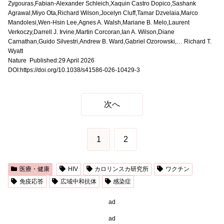
Zygouras,Fabian-Alexander Schleich,Xaquin Castro Dopico,Sashank
Agrawal,Miyo Ota,Richard Wilson,Jocelyn Cluff,Tamar Dzvelaia,Marco
Mandolesi,Wen-Hsin Lee,Agnes A. Walsh,Mariane B. Melo,Laurent
Verkoczy,Darrell J. Irvine,Martin Corcoran,Ian A. Wilson,Diane
Carnathan,Guido Silvestri,Andrew B. Ward,Gabriel Ozorowski,… Richard T.
Wyatt
Nature Published:29 April 2026
DOI:https://doi.org/10.1038/s41586-026-10429-3
次へ
1
2
医療・健康
HIV
カロリンスカ研究所
ワクチン
免疫応答
広域中和抗体
感染症
ad
ad