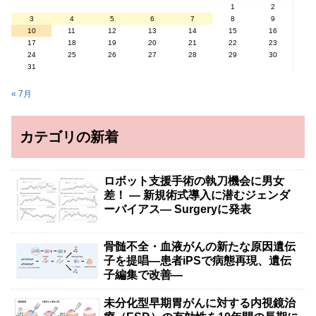
1
2
3
4
5
6
7
8
9
10
11
12
13
14
15
16
17
18
19
20
21
22
23
24
25
26
27
28
29
30
31
« 7月
カテゴリの新着
ロボット支援手術の執刀機会に男女
差！ — 新規術式導入に潜むジェンダ
ーバイアス— Surgeryに発表
骨髄不全・血液がんの新たな原因遺伝
子を提唱―患者iPSで病態再現、遺伝
子編集で改善―
未分化型早期胃がんに対する内視鏡治