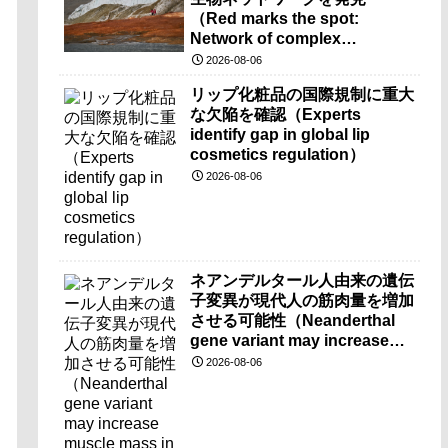
（Red marks the spot:
Network of complex
microbes discovered at
2026-08-06
mysterious Blood Falls）
リップ化粧品の国際規制に重大
な欠陥を確認（Experts
identify gap in global lip
cosmetics regulation）
2026-08-06
ネアンデルタール人由来の遺伝
子変異が現代人の筋肉量を増加
させる可能性（Neanderthal
gene variant may increase
muscle mass in people living
2026-08-06
today）