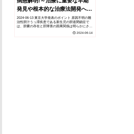
病態解明!～治療に重要な早期
発見や根本的な治療法開発への
一歩へ～
2024-06-13 東京大学発表のポイント 原因不明の難
治性胆汁うっ滞疾患である新生児の胆道閉鎖症で
は、胆嚢の存在と肝障害の因果関係は明らかにされ
ていませんでした。 今回、胆囊壁の異常が総肝管
2024-06-14
を介して肝内胆管へ波及するという周産期の肝門
部...