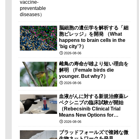
脳細胞の遺伝学を解析する「細
胞ビレッジ」を開発 （What
happens to brain cells in the
‘big city’?）
2026-08-06
雌鳥の寿命が雄より短い理由を
解明 （Female birds die
younger. But why?）
2026-08-06
血液がんに対する新規治療薬レ
ベクシニブの臨床試験が開始
（Rebecsinib Clinical Trial
Means New Options for
Blood Cancer）
2026-08-06
ブラッドフォールズで複雑な微
生物ネットワークを発見