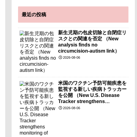
最近の投稿
新生児期の包皮切除と自閉症リ
スクとの関連を否定 （New
analysis finds no
circumcision-autism link）
2026-08-06
米国のワクチン予防可能疾患を
監視する新しい疾病トラッカー
を公開 （New U.S. Disease
Tracker strengthens
monitoring of vaccine-
2026-08-06
preventable diseases）