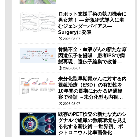
ロボット支援手術の執刀機会に
男女差！ — 新規術式導入に潜
むジェンダーバイアス—
Surgeryに発表
2026-08-07
骨髄不全・血液がんの新たな原
因遺伝子を提唱―患者iPSで病
態再現、遺伝子編集で改善―
2026-08-07
未分化型早期胃がんに対する内
視鏡治療（ESD）の有効性を
10年間の長期にわたる経過観
察で検証 ～未分化型も内視鏡
治療で胃の温存が可能～
2026-08-07
既存のPET検査の新たな光のシ
グナルで組織の微細環境を見え
る化する新技術 ―世界初、ポ
ジトロニウム比率画像化