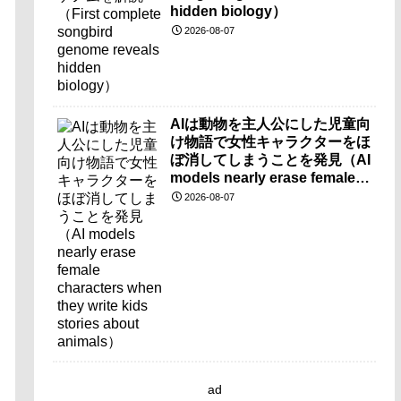
hidden biology）
2026-08-07
AIは動物を主人公にした児童向
け物語で女性キャラクターをほ
ぼ消してしまうことを発見（AI
models nearly erase female
characters when they write
2026-08-07
kids stories about animals）
ad