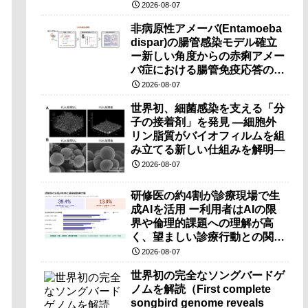
（PRI）の原理検証に成功―
2026-08-07
非病原性アメーバ(Entamoeba
dispar)の腸管感染モデル確立
ー新しい角度からの赤痢アメー
バ症における腸管免疫応答の理
解に期待ー
2026-08-07
世界初、細菌感染を支える「分
子の接着剤」を発見 ―細胞外
リン脂質がバイオフィルムを組
み立てる新しい仕組みを解明―
2026-08-07
研修医の約4割が診療現場で生
成AIを活用 ー利用者はAIの限
界や倫理的課題への理解が高
く、望ましい診療行動との関連
も確認ー
2026-08-07
世界初の完全なソングバードゲ
ノムを解読（First complete
songbird genome reveals