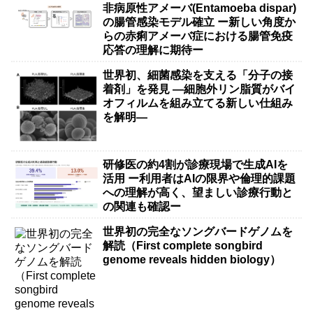
非病原性アメーバ(Entamoeba dispar)
の腸管感染モデル確立 ー新しい角度か
らの赤痢アメーバ症における腸管免疫
応答の理解に期待ー
世界初、細菌感染を支える「分子の接
着剤」を発見 ―細胞外リン脂質がバイ
オフィルムを組み立てる新しい仕組み
を解明―
研修医の約4割が診療現場で生成AIを
活用 ー利用者はAIの限界や倫理的課題
への理解が高く、望ましい診療行動と
の関連も確認ー
世界初の完全なソングバードゲノムを
解読（First complete songbird
genome reveals hidden biology）