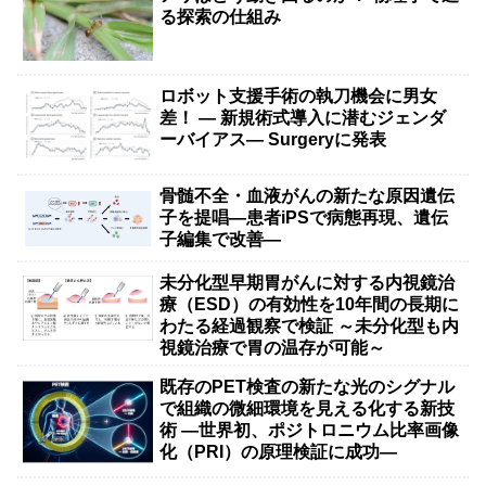
る探索の仕組み
ロボット支援手術の執刀機会に男女
差！ — 新規術式導入に潜むジェンダ
ーバイアス— Surgeryに発表
骨髄不全・血液がんの新たな原因遺伝
子を提唱―患者iPSで病態再現、遺伝
子編集で改善―
未分化型早期胃がんに対する内視鏡治
療（ESD）の有効性を10年間の長期に
わたる経過観察で検証 ～未分化型も内
視鏡治療で胃の温存が可能～
既存のPET検査の新たな光のシグナル
で組織の微細環境を見える化する新技
術 ―世界初、ポジトロニウム比率画像
化（PRI）の原理検証に成功―