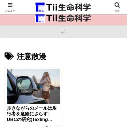
医療保健・生命・生物の情報インフラ。
メニュー
検索
ad
注意散漫
歩きながらのメールは歩
行者を危険にさらす:
UBCの研究(Texting
while walking puts