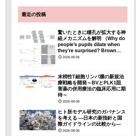
最近の投稿
驚いたときに瞳孔が拡大する神
経メカニズムを解明 （Why do
people’s pupils dilate when
they’re surprised? Brown
researchers explain）
2026-08-06
末梢性T細胞リンパ腫の新規治
療戦略を開発～BVとPLK1阻
害薬の併用療法の臨床応用に期
待～
2026-08-06
ヒト胚モデル研究のガバナンス
を考える ―日本の新指針と国
際ガイドラインの比較から―
2026-08-06