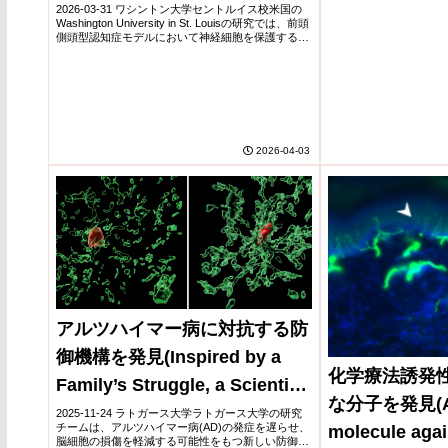
を...
waste, protects neurons in
2026-03-31 ワシントン大学セントルイス校米国の
Washington University in St. Louisの研究では、前頭
model of frontotemporal
側頭型認知症モデルにおいて神経細胞を保護する化
学化合物が開発された。この化合物は細胞内に蓄積
dementia）
する不要...
2026-04-03
アルツハイマー病に対抗する防
御機構を発見(Inspired by a
化学療法誘発
Family’s Struggle, a Scientist
な分子を発見(A 
Helps Uncover Defense
2025-11-24 ラトガース大学ラトガース大学の研究
チームは、アルツハイマー病(AD)の発症を遅らせ、
molecule agai
Against Alzheimer’s Disease)
脳細胞の損傷を軽減する可能性をもつ新しい防御メ