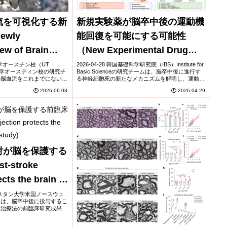
流を可視化する新
新規実験薬が脳卒中後の運動機
wly
能回復を可能にする可能性
ew of Brain
（New Experimental Drug
uring Surgery
May Restore Movement After
ス大学オースチン校（UT
2026-04-28 韓国基礎科学研究院（IBS）Institute for
ス大学オースティン校の研究チ
Basic Scienceの研究チームは、脳卒中後に進行す
Debilitation,
Stroke）
の脳血流をこれまでにない詳
る神経細胞死の新たなメカニズムを解明し、運動機
い観測手法を開発し、その成
能回復を可能にする新薬候補KDS12025を開発し
2026-06-03
2026-04-29
、血流の低下や遮断...
た。脳卒...
射が脳を保護する
-stroke
ects the brain in
udy)
スウェスタン大学米国ノースウェ
ムは、脳卒中後に投与するこ
い治療法の前臨床研究成果を
は、脳卒中モデル動物に対し
ることで、神経細胞の死滅