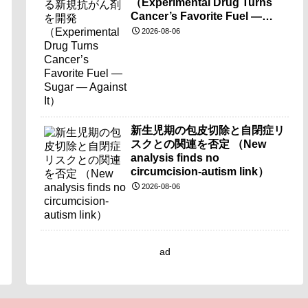
（Experimental Drug Turns
Cancer’s Favorite Fuel —
Sugar — Against It）
2026-08-06
新生児期の包皮切除と自閉症リ
スクとの関連を否定 （New
analysis finds no
circumcision-autism link）
2026-08-06
ad