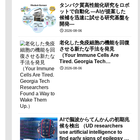
タンパク質高性能化研究をロボ
ットで自動化 ―AIが提案した
候補を迅速に試せる研究基盤を
開発―
2026-08-06
老化した免疫細胞の機能を回復
させる新たな手法を発見
（Your Immune Cells Are
Tired. Georgia Tech
Researchers Found a Way to
2026-08-06
Wake Them Up.）
AIで脳波からてんかんの初期兆
候を検出 （UD researchers
use artificial intelligence to
find early signs of epilepsy in