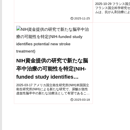
カニズムを明らかにした。研究対象となったのは、
chemotherapy
2025-10-29 フラン
ミクログリアが脳内の不要物質を除去する際に...
フランス国立科学研究セン
neuropathies)
ムは、抗がん剤治療に
経障害(化学療法誘発性
2025-11-25
新しい化合物「Carba1」
NIH資金提供の研究で新たな脳
卒中治療の可能性を特定(NIH-
funded study identifies
potential new stroke
2025-03-17 アメリカ国立衛生研究所(NIH)​米国国立
衛生研究所(NIH)による新たな研究で、尿酸が急性
treatment)
虚血性脳卒中の新たな治療法として有望であること
が示されました。虚血性脳卒中は、血栓などによっ
2025-03-18
て脳への血流が遮断されることで発生...