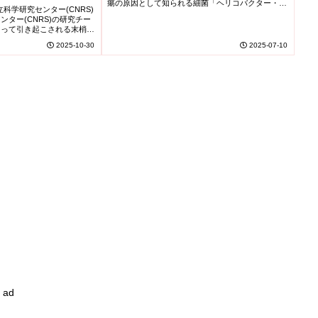
protect the brain)
瘍の原因として知られる細菌「ヘリコバクター・ピ
-induced
ス国立科学研究センター(CNRS)
ロリ(H. pylori)」が、意外にもアルツハイマー病の
ター(CNRS)の研究チー
予防や脳保護に関与し...
よって引き起こされる末梢神
ニューロパチー)を予防する
2025-10-30
2025-07-10
を開発...
ad