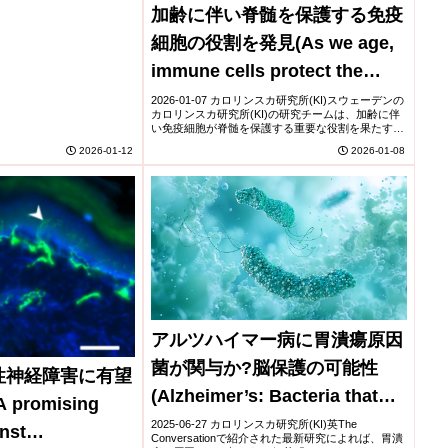
加齢に伴い脊髄を保護する免疫
細胞の役割を発見(As we age,
immune cells protect the
spinal cord)
2026-01-07 カロリンスカ研究所(KI)スウェーデンの
カロリンスカ研究所(KI)の研究チームは、加齢に伴
い免疫細胞が脊髄を保護する重要な役割を果たすこ
とを明らかにした。研究によると、年齢を重ねるに
2026-01-12
2026-01-08
つれて脊髄周辺に存在する特定の免疫細...
アルツハイマー病に胃潰瘍原因
菌が関与か?脳保護の可能性
性神経障害に有望
(Alzheimer’s: Bacteria that
promising
cause stomach ulcers may
2025-06-27 カロリンスカ研究所(KI)英The
nst
Conversationで紹介された最新研究によれば、胃潰