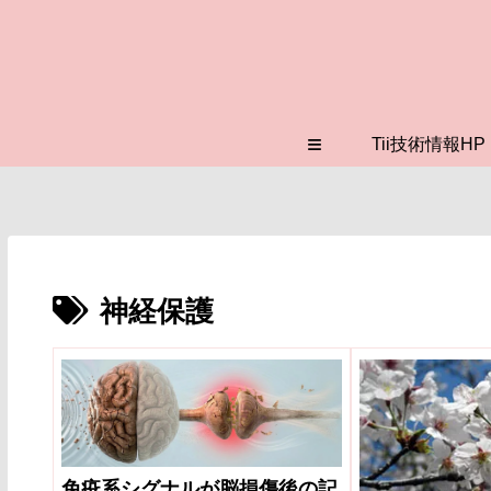
≡
Tii技術情報HP
神経保護
免疫系シグナルが脳損傷後の記