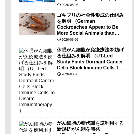
brain-wave recordings）
2026-08-06
ゴキブリの社会性形成の仕組み
を解明 （German
Cockroaches Appear to Be
More Social Animals than
Previously Thought）
2026-08-06
休眠がん細胞が免疫療法を妨げ
る仕組みを解明 （UT-Led
Study Finds Dormant Cancer
Cells Block Immune Cells To
Disarm Immunotherapy）
2026-08-06
がん細胞の糖代謝を逆利用する
新規抗がん剤を開発