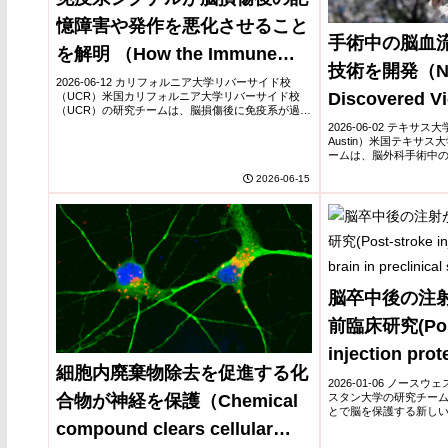
憶障害や発作を悪化させること
手術中の脳血
を解明 （How the Immune
技術を開発（Ne
System Worsens Brain Injury
2026-06-12 カリフォルニア大学リバーサイド校
Discovered Vi
（UCR）米国カリフォルニア大学リバーサイド校
Outcomes）
（UCR）の研究チームは、脳損傷後に免疫系が過剰
Blood Flow D
に活性化することで、神経障害を悪化させる仕組み
2026-06-02 テキサ
を解明した。研究では外傷性脳損傷後のマウスモ
Austin）米国テキサ
Could Prevent 
デ...
ームは、脳外科手術中
細さで可視化する新し
Save Lives）
2026-06-15
果を発表した。脳手術では
脳卒中後の注
前臨床研究(Post
injection prot
細胞内廃棄物除去を促進する化
preclinical st
2026-01-06 ノー
スタン大学の研究チー
合物が神経を保護（Chemical
とで脳を保護する新し
発表した。この研究で
compound clears cellular
て特定の分子を注射す