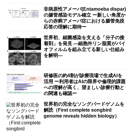
非病原性アメーバ(Entamoeba dispar)
の腸管感染モデル確立 ー新しい角度か
らの赤痢アメーバ症における腸管免疫
応答の理解に期待ー
世界初、細菌感染を支える「分子の接
着剤」を発見 ―細胞外リン脂質がバイ
オフィルムを組み立てる新しい仕組み
を解明―
研修医の約4割が診療現場で生成AIを
活用 ー利用者はAIの限界や倫理的課題
への理解が高く、望ましい診療行動と
の関連も確認ー
世界初の完全なソングバードゲノムを
解読（First complete songbird
genome reveals hidden biology）