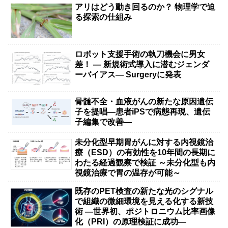
アリはどう動き回るのか？ 物理学で迫
る探索の仕組み
ロボット支援手術の執刀機会に男女
差！ — 新規術式導入に潜むジェンダ
ーバイアス— Surgeryに発表
骨髄不全・血液がんの新たな原因遺伝
子を提唱―患者iPSで病態再現、遺伝
子編集で改善―
未分化型早期胃がんに対する内視鏡治
療（ESD）の有効性を10年間の長期に
わたる経過観察で検証 ～未分化型も内
視鏡治療で胃の温存が可能～
既存のPET検査の新たな光のシグナル
で組織の微細環境を見える化する新技
術 ―世界初、ポジトロニウム比率画像
化（PRI）の原理検証に成功―