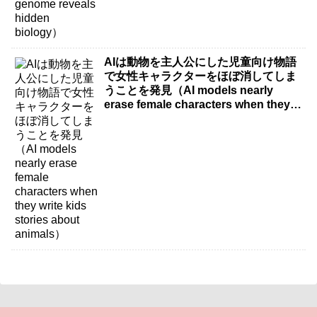
AIは動物を主人公にした児童向け物語
で女性キャラクターをほぼ消してしま
うことを発見（AI models nearly
erase female characters when they
write kids stories about animals）