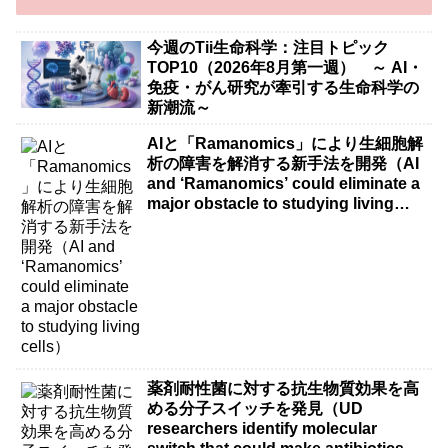
今週のTii生命科学：注目トピック
TOP10（2026年8月第一週） ～ AI・
免疫・がん研究が牽引する生命科学の
新潮流～
AIと「Ramanomics」により生細胞解
析の障害を解消する新手法を開発（AI
and ‘Ramanomics’ could eliminate a
major obstacle to studying living
cells）
薬剤耐性菌に対する抗生物質効果を高
める分子スイッチを発見（UD
researchers identify molecular