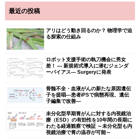
最近の投稿
アリはどう動き回るのか？ 物理学で迫
る探索の仕組み
ロボット支援手術の執刀機会に男女
差！ — 新規術式導入に潜むジェンダ
ーバイアス— Surgeryに発表
骨髄不全・血液がんの新たな原因遺伝
子を提唱―患者iPSで病態再現、遺伝
子編集で改善―
未分化型早期胃がんに対する内視鏡治
療（ESD）の有効性を10年間の長期に
わたる経過観察で検証 ～未分化型も内
視鏡治療で胃の温存が可能～