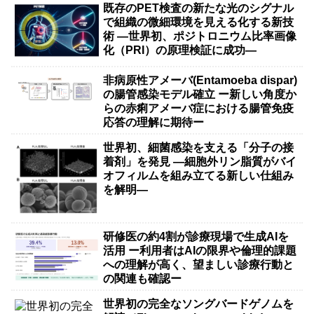
既存のPET検査の新たな光のシグナル
で組織の微細環境を見える化する新技
術 ―世界初、ポジトロニウム比率画像
化（PRI）の原理検証に成功―
非病原性アメーバ(Entamoeba dispar)
の腸管感染モデル確立 ー新しい角度か
らの赤痢アメーバ症における腸管免疫
応答の理解に期待ー
世界初、細菌感染を支える「分子の接
着剤」を発見 ―細胞外リン脂質がバイ
オフィルムを組み立てる新しい仕組み
を解明―
研修医の約4割が診療現場で生成AIを
活用 ー利用者はAIの限界や倫理的課題
への理解が高く、望ましい診療行動と
の関連も確認ー
世界初の完全なソングバードゲノムを