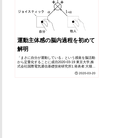
運動主体感の脳内過程を初めて
解明
「まさに自分が運動している」という感覚を脳活動
から定量化することに成功2020-03-19 東京大学,株
式会社国際電気通信基礎技術研究所1.発表者:大畑
龍(東京大学大学院人文社会系研究科 特任研究員 /
2020-03-20
ATR認知機構研究所 連携研究員)...