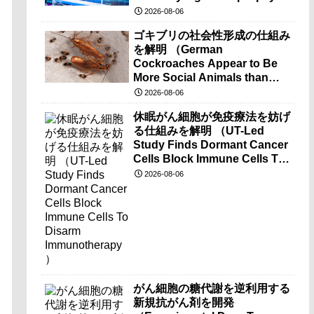
brain-wave recordings）
2026-08-06
ゴキブリの社会性形成の仕組み
を解明 （German
Cockroaches Appear to Be
More Social Animals than
Previously Thought）
2026-08-06
休眠がん細胞が免疫療法を妨げ
る仕組みを解明 （UT-Led
Study Finds Dormant Cancer
Cells Block Immune Cells To
Disarm Immunotherapy）
2026-08-06
がん細胞の糖代謝を逆利用する
新規抗がん剤を開発