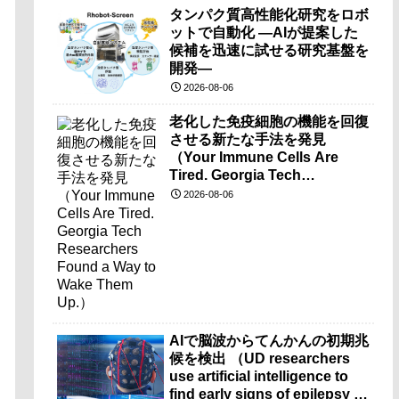
タンパク質高性能化研究をロボ
ットで自動化 ―AIが提案した
候補を迅速に試せる研究基盤を
開発―
2026-08-06
老化した免疫細胞の機能を回復
させる新たな手法を発見
（Your Immune Cells Are
Tired. Georgia Tech
Researchers Found a Way to
2026-08-06
Wake Them Up.）
AIで脳波からてんかんの初期兆
候を検出 （UD researchers
use artificial intelligence to
find early signs of epilepsy in