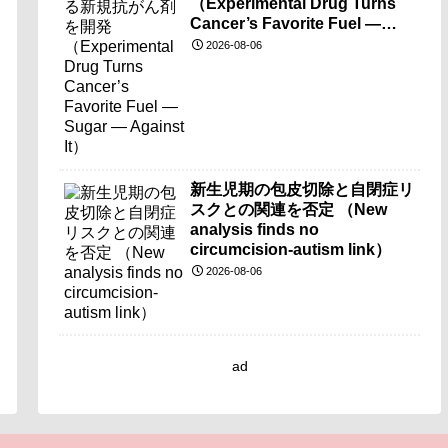
（Experimental Drug Turns
Cancer’s Favorite Fuel —
Sugar — Against It）
2026-08-06
新生児期の包皮切除と自閉症リ
スクとの関連を否定 （New
analysis finds no
circumcision-autism link）
2026-08-06
ad