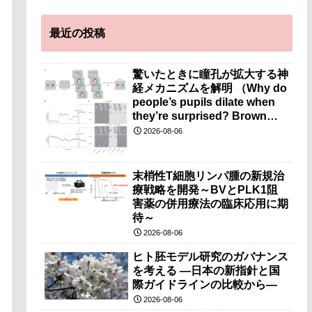
最近の投稿
驚いたときに瞳孔が拡大する神
経メカニズムを解明 （Why do
people’s pupils dilate when
they’re surprised? Brown
researchers explain）
2026-08-06
末梢性T細胞リンパ腫の新規治
療戦略を開発～BVとPLK1阻
害薬の併用療法の臨床応用に期
待～
2026-08-06
ヒト胚モデル研究のガバナンス
を考える ―日本の新指針と国
際ガイドラインの比較から―
2026-08-06