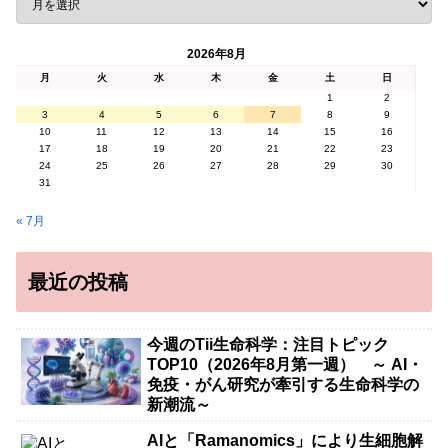
2026年8月
月
火
水
木
金
土
日
1
2
3
4
5
6
7
8
9
10
11
12
13
14
15
16
17
18
19
20
21
22
23
24
25
26
27
28
29
30
31
« 7月
最近の投稿
今週のTii生命科学：注目トピック
TOP10（2026年8月第一週） ～ AI・
免疫・がん研究が牽引する生命科学の
新潮流～
AIと「Ramanomics」により生細胞解