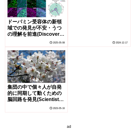
relieve effects of chronic
stress in mice differ
based on sex)
ドーパミン受容体の新領
域での発見が不安・うつ
の理解を前進(Discovery
of Dopamine Receptors
2025-05-08
2024-12-17
in a Previously
Overlooked Part of the
Brain Sheds Light on
the Complex Circuitry
for Anxiety and
Depression)
集団の中で個々人が自発
的に同期して動くための
脳回路を発見(Scientists
discover brain circuit
2023-05-16
underlying spontaneous
synchronized
movement of individuals
ad
in groups)