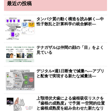
最近の投稿
タンパク質の動く構造を読み解く―中
性子散乱と計算科学の統合解析―
テナガザルは仲間の顔の「目」をよく
見ている
デジタル×週1日断食で減量へ―アプリ
と配食で実現する新たな減量法―
上顎埋伏犬歯による歯根吸収リスクを
『歯根の成熟度』で予測 ー空間的位置
と歯根成熟度を組み合わせた新たなリ