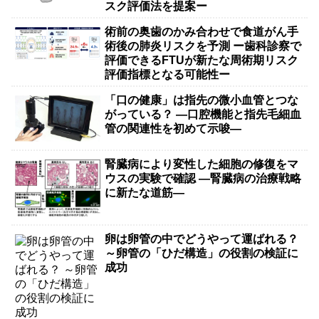
スク評価法を提案ー
術前の奥歯のかみ合わせで食道がん手
術後の肺炎リスクを予測 ー歯科診察で
評価できるFTUが新たな周術期リスク
評価指標となる可能性ー
「口の健康」は指先の微小血管とつな
がっている？ ―口腔機能と指先毛細血
管の関連性を初めて示唆―
腎臓病により変性した細胞の修復をマ
ウスの実験で確認 ―腎臓病の治療戦略
に新たな道筋―
卵は卵管の中でどうやって運ばれる？
～卵管の「ひだ構造」の役割の検証に
成功