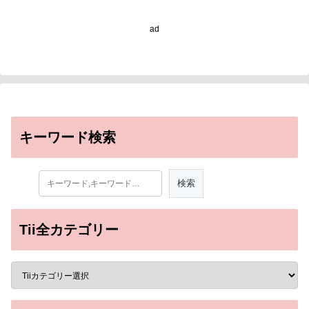
Target for Prostate
Cancer Resistant to
ad
Hormone Therapy)
キーワード検索
Tii全カテゴリー