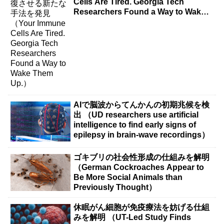
Cells Are Tired. Georgia Tech
Researchers Found a Way to Wake
Them Up.）
AIで脳波からてんかんの初期兆候を検
出 （UD researchers use artificial
intelligence to find early signs of
epilepsy in brain-wave recordings）
ゴキブリの社会性形成の仕組みを解明
（German Cockroaches Appear to
Be More Social Animals than
Previously Thought）
休眠がん細胞が免疫療法を妨げる仕組
みを解明 （UT-Led Study Finds