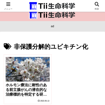
医療保健・生命・生物の情報インフラ。
メニュー
検索
ad
非保護分解的ユビキチン化
ホルモン療法に耐性のあ
る前立腺がんの潜在的な
治療標的を特定する研究
を実施(Study Identifies
2023-06-13
Potential Treatment