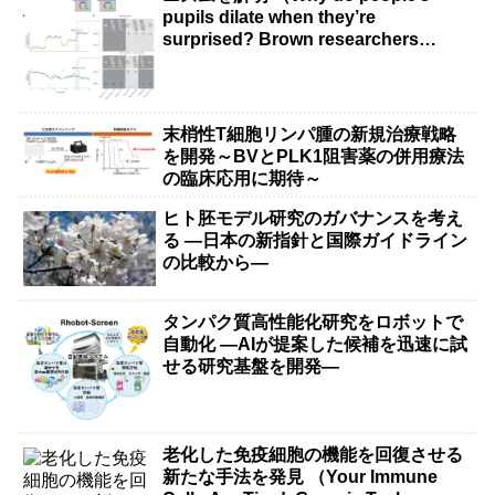
pupils dilate when they’re
surprised? Brown researchers
explain）
末梢性T細胞リンパ腫の新規治療戦略
を開発～BVとPLK1阻害薬の併用療法
の臨床応用に期待～
ヒト胚モデル研究のガバナンスを考え
る ―日本の新指針と国際ガイドライン
の比較から―
タンパク質高性能化研究をロボットで
自動化 ―AIが提案した候補を迅速に試
せる研究基盤を開発―
老化した免疫細胞の機能を回復させる
新たな手法を発見 （Your Immune