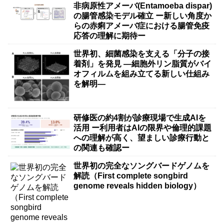
非病原性アメーバ(Entamoeba dispar)
の腸管感染モデル確立 ー新しい角度か
らの赤痢アメーバ症における腸管免疫
応答の理解に期待ー
世界初、細菌感染を支える「分子の接
着剤」を発見 ―細胞外リン脂質がバイ
オフィルムを組み立てる新しい仕組み
を解明―
研修医の約4割が診療現場で生成AIを
活用 ー利用者はAIの限界や倫理的課題
への理解が高く、望ましい診療行動と
の関連も確認ー
世界初の完全なソングバードゲノムを
解読（First complete songbird
genome reveals hidden biology）