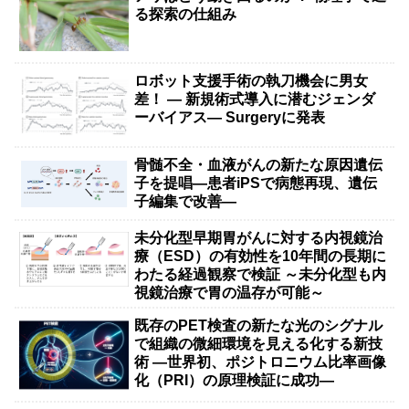
る探索の仕組み
ロボット支援手術の執刀機会に男女
差！ — 新規術式導入に潜むジェンダ
ーバイアス— Surgeryに発表
骨髄不全・血液がんの新たな原因遺伝
子を提唱―患者iPSで病態再現、遺伝
子編集で改善―
未分化型早期胃がんに対する内視鏡治
療（ESD）の有効性を10年間の長期に
わたる経過観察で検証 ～未分化型も内
視鏡治療で胃の温存が可能～
既存のPET検査の新たな光のシグナル
で組織の微細環境を見える化する新技
術 ―世界初、ポジトロニウム比率画像
化（PRI）の原理検証に成功―