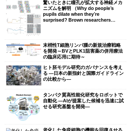
驚いたときに瞳孔が拡大する神経メカ
ニズムを解明 （Why do people’s
pupils dilate when they’re
surprised? Brown researchers
explain）
末梢性T細胞リンパ腫の新規治療戦略
を開発～BVとPLK1阻害薬の併用療法
の臨床応用に期待～
ヒト胚モデル研究のガバナンスを考え
る ―日本の新指針と国際ガイドライン
の比較から―
タンパク質高性能化研究をロボットで
自動化 ―AIが提案した候補を迅速に試
せる研究基盤を開発―
老化した免疫細胞の機能を回復させる