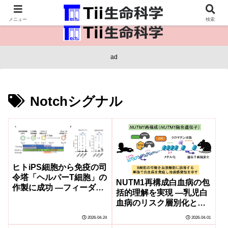
医療保健・生命・生物の情報インフラ。
メニュー
検索
ad
Notchシグナル
ヒトiPS細胞から免疫の司
令塔「ヘルパーT細胞」の
NUTM1再構成白血病の包
作製に成功 ―フィーダー
括的理解を実現 ―乳児白
細胞を使わない新手法で
血病のリスク層別化と個
次世代の免疫療法開発に
別化治療の実現へ―
期待―
2026-04-24
2026-04-01