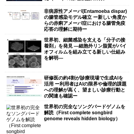
非病原性アメーバ(Entamoeba dispar)
の腸管感染モデル確立 ー新しい角度か
らの赤痢アメーバ症における腸管免疫
応答の理解に期待ー
世界初、細菌感染を支える「分子の接
着剤」を発見 ―細胞外リン脂質がバイ
オフィルムを組み立てる新しい仕組み
を解明―
研修医の約4割が診療現場で生成AIを
活用 ー利用者はAIの限界や倫理的課題
への理解が高く、望ましい診療行動と
の関連も確認ー
世界初の完全なソングバードゲノムを
解読（First complete songbird
genome reveals hidden biology）