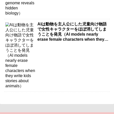
AIは動物を主人公にした児童向け物語
で女性キャラクターをほぼ消してしま
うことを発見（AI models nearly
erase female characters when they
write kids stories about animals）