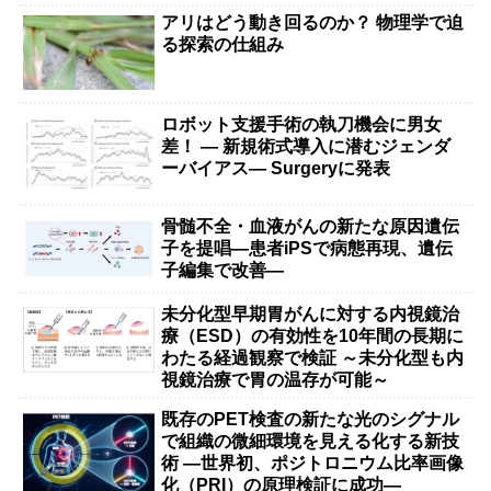
アリはどう動き回るのか？ 物理学で迫
る探索の仕組み
ロボット支援手術の執刀機会に男女
差！ — 新規術式導入に潜むジェンダ
ーバイアス— Surgeryに発表
骨髄不全・血液がんの新たな原因遺伝
子を提唱―患者iPSで病態再現、遺伝
子編集で改善―
未分化型早期胃がんに対する内視鏡治
療（ESD）の有効性を10年間の長期に
わたる経過観察で検証 ～未分化型も内
視鏡治療で胃の温存が可能～
既存のPET検査の新たな光のシグナル
で組織の微細環境を見える化する新技
術 ―世界初、ポジトロニウム比率画像
化（PRI）の原理検証に成功―