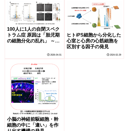
100人に1人の自閉スペク
トラム症 原因は「胎児期
ヒトiPS細胞から分化した
の細胞分化の乱れ」 ～脳
心室と心房の心筋細胞を
発達の鍵「Notchシグナ
区別する因子の発見
ル」の異常を解明 新たな
2026-04-01
2024-02-29
出生前医療の可能性を提
示～
小脳の神経前駆細胞・幹
細胞の中に「違い」を作
り出す機構の発見