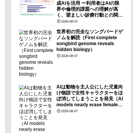
成AIを活用 ー利用者はAIの限
界や倫理的課題への理解が高
く、望ましい診療行動との関連
も確認ー
2026-08-07
世界初の完全なソングバードゲ
ノムを解読（First complete
songbird genome reveals
hidden biology）
2026-08-07
AIは動物を主人公にした児童向
け物語で女性キャラクターをほ
ぼ消してしまうことを発見（AI
models nearly erase female
characters when they write
2026-08-07
kids stories about animals）