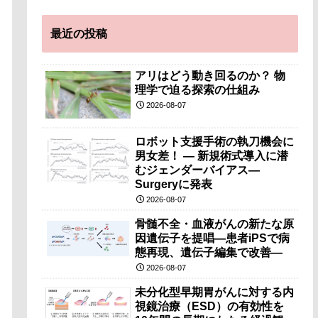
最近の投稿
アリはどう動き回るのか？ 物
理学で迫る探索の仕組み
2026-08-07
ロボット支援手術の執刀機会に
男女差！ — 新規術式導入に潜
むジェンダーバイアス—
Surgeryに発表
2026-08-07
骨髄不全・血液がんの新たな原
因遺伝子を提唱―患者iPSで病
態再現、遺伝子編集で改善―
2026-08-07
未分化型早期胃がんに対する内
視鏡治療（ESD）の有効性を