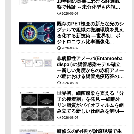
10年間の長期にわたる経過観
察で検証 ～未分化型も内視鏡
治療で胃の温存が可能～
2026-08-07
既存のPET検査の新たな光のシ
グナルで組織の微細環境を見え
る化する新技術 ―世界初、ポ
ジトロニウム比率画像化
（PRI）の原理検証に成功―
2026-08-07
非病原性アメーバ(Entamoeba
dispar)の腸管感染モデル確立
ー新しい角度からの赤痢アメー
バ症における腸管免疫応答の理
解に期待ー
2026-08-07
世界初、細菌感染を支える「分
子の接着剤」を発見 ―細胞外
リン脂質がバイオフィルムを組
み立てる新しい仕組みを解明―
2026-08-07
研修医の約4割が診療現場で生