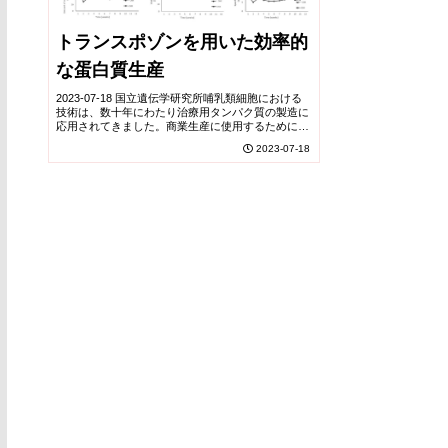
トランスポゾンを用いた効率的
な蛋白質生産
2023-07-18 国立遺伝学研究所哺乳類細胞における
技術は、数十年にわたり治療用タンパク質の製造に
応用されてきました。商業生産に使用するために
は、確立された細胞株が高い生産性と人間への使用
2023-07-18
に適した品質で目的タンパク質を安定して発現する
必...