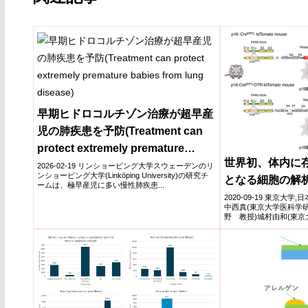
早期ヒドロコルチゾン治療が超早産
児の肺疾患を予防(Treatment can
protect extremely premature
世界初、体内に
babies from lung disease)
2026-02-19 リンショーピング大学スウェーデンのリ
ンショーピング大学(Linköping University)の研究チ
となる細胞の解
ームは、極早産児に多い慢性肺疾患...
2020-09-19 東京大
中西真(東京大学医科学
野 教授)城村由和(東
シグナル...