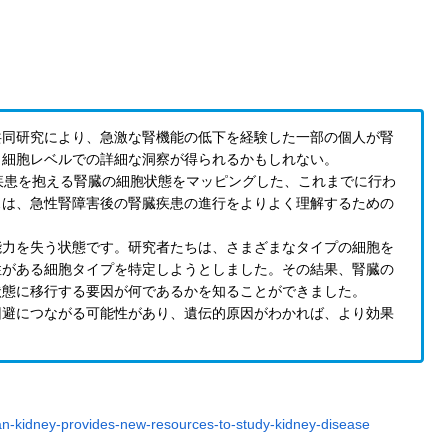
共同研究により、急激な腎機能の低下を経験した一部の個人が腎
、細胞レベルでの詳細な洞察が得られるかもしれない。
疾患を抱える腎臓の細胞状態をマッピングした、これまでに行わ
スは、急性腎障害後の腎臓疾患の進行をよりよく理解するための
能力を失う状態です。研究者たちは、さまざまなタイプの細胞を
性がある細胞タイプを特定しようとしました。その結果、腎臓の
状態に移行する要因が何であるかを知ることができました。
回避につながる可能性があり、遺伝的原因がわかれば、より効果
uman-kidney-provides-new-resources-to-study-kidney-disease