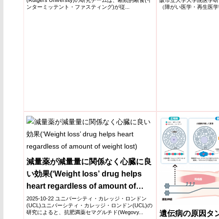
(Rutgers University)の研究チームは、断続的断食(イ
阪市立大学大学院医学研
Dieting)
ンターミッテント・ファスティング)が従...
（障がい医学・再生医学
プは、低酸素...
減量薬が減量量に関係なく心臓に良
い効果(‘Weight loss’ drug helps
heart regardless of amount of
weight lost)
2025-10-22 ユニバーシティ・カレッジ・ロンドン
(UCL)ユニバーシティ・カレッジ・ロンドン(UCL)の
遺伝病の原因タ
研究によると、抗肥満薬セマグルチド(Wegovy...