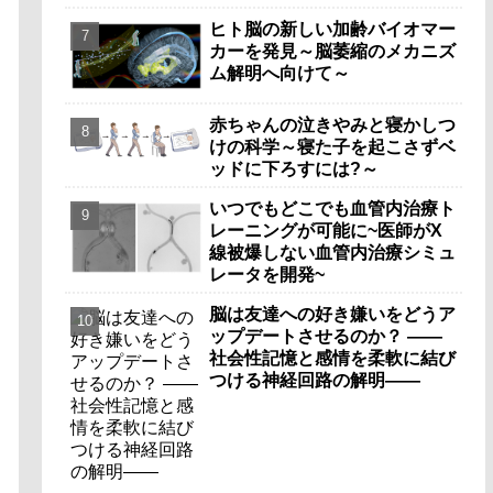
ヒト脳の新しい加齢バイオマー
カーを発見～脳萎縮のメカニズ
ム解明へ向けて～
赤ちゃんの泣きやみと寝かしつ
けの科学～寝た子を起こさずベ
ッドに下ろすには?～
いつでもどこでも血管内治療ト
レーニングが可能に~医師がX
線被爆しない血管内治療シミュ
レータを開発~
脳は友達への好き嫌いをどうア
ップデートさせるのか？ ――
社会性記憶と感情を柔軟に結び
つける神経回路の解明――