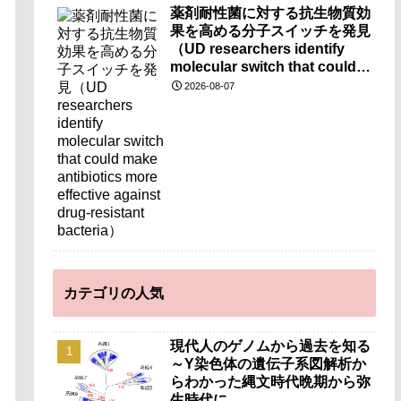
薬剤耐性菌に対する抗生物質効
果を高める分子スイッチを発見
（UD researchers identify
molecular switch that could
make antibiotics more
2026-08-07
effective against drug-
resistant bacteria）
カテゴリの人気
現代人のゲノムから過去を知る
～Y染色体の遺伝子系図解析か
らわかった縄文時代晩期から弥
生時代に…