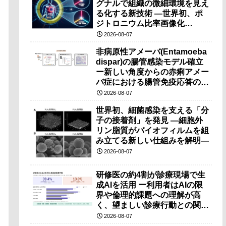
グナルで組織の微細環境を見え
る化する新技術 ―世界初、ポ
ジトロニウム比率画像化
（PRI）の原理検証に成功―
2026-08-07
非病原性アメーバ(Entamoeba
dispar)の腸管感染モデル確立
ー新しい角度からの赤痢アメー
バ症における腸管免疫応答の理
解に期待ー
2026-08-07
世界初、細菌感染を支える「分
子の接着剤」を発見 ―細胞外
リン脂質がバイオフィルムを組
み立てる新しい仕組みを解明―
2026-08-07
研修医の約4割が診療現場で生
成AIを活用 ー利用者はAIの限
界や倫理的課題への理解が高
く、望ましい診療行動との関連
も確認ー
2026-08-07