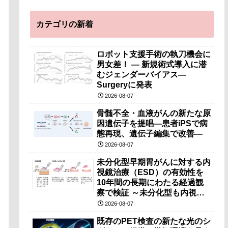
カテゴリの新着
ロボット支援手術の執刀機会に
男女差！ — 新規術式導入に潜
むジェンダーバイアス—
Surgeryに発表
2026-08-07
骨髄不全・血液がんの新たな原
因遺伝子を提唱―患者iPSで病
態再現、遺伝子編集で改善―
2026-08-07
未分化型早期胃がんに対する内
視鏡治療（ESD）の有効性を
10年間の長期にわたる経過観
察で検証 ～未分化型も内視鏡
治療で胃の温存が可能～
2026-08-07
既存のPET検査の新たな光のシ