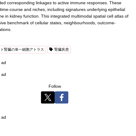
ided corresponding linkages to active immune responses. These
 time-course and niches, including signatures underlying epithelial
e in kidney function. This integrated multimodal spatial cell atlas of
ve benchmark of cellular states, neighbourhoods, outcome-
ations.
ヒト腎臓の単一細胞アトラス
腎臓疾患
ad
ad
Follow
ad