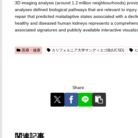
3D imaging analysis (around 1.2 million neighbourhoods) prov
analyses defined biological pathways that are relevant to injury
repair that predicted maladaptive states associated with a declin
healthy and diseased human kidneys represents a comprehensi
associated signatures and publicly available interactive visualiz
医療・健康
カリフォルニア大学サンディエゴ校(UCSD)
Share
関連記事