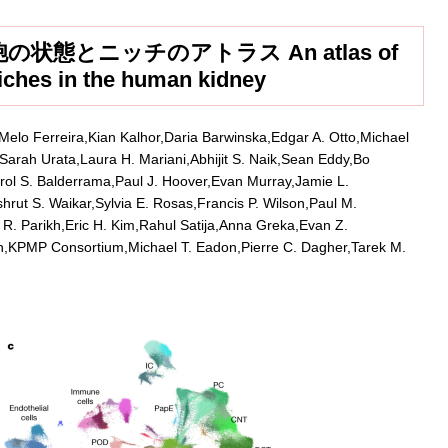
態とニッチのアトラス An atlas of
niches in the human kidney
elo Ferreira,Kian Kalhor,Daria Barwinska,Edgar A. Otto,Michael
rah Urata,Laura H. Mariani,Abhijit S. Naik,Sean Eddy,Bo
l S. Balderrama,Paul J. Hoover,Evan Murray,Jamie L.
hrut S. Waikar,Sylvia E. Rosas,Francis P. Wilson,Paul M.
 R. Parikh,Eric H. Kim,Rahul Satija,Anna Greka,Evan Z.
n,KPMP Consortium,Michael T. Eadon,Pierre C. Dagher,Tarek M.