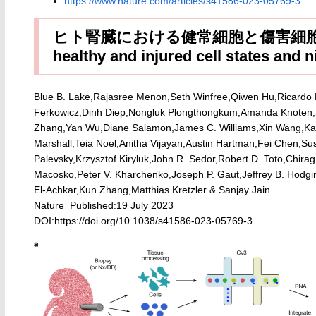
https://www.nature.com/articles/s41586-023-05769-3
ヒト腎臓における健常細胞と傷害細胞の状
healthy and injured cell states and 
Blue B. Lake,Rajasree Menon,Seth Winfree,Qiwen Hu,Ricardo M
Ferkowicz,Dinh Diep,Nongluk Plongthongkum,Amanda Knoten,Sa
Zhang,Yan Wu,Diane Salamon,James C. Williams,Xin Wang,Karo
Marshall,Teia Noel,Anitha Vijayan,Austin Hartman,Fei Chen,Sus
Palevsky,Krzysztof Kiryluk,John R. Sedor,Robert D. Toto,Chirag
Macosko,Peter V. Kharchenko,Joseph P. Gaut,Jeffrey B. Hodgi
El-Achkar,Kun Zhang,Matthias Kretzler & Sanjay Jain
Nature Published:19 July 2023
DOI:
https://doi.org/10.1038/s41586-023-05769-3