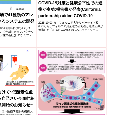
COVID-19対策と健康公平性での連
携が奏功:報告書が発表(California
場で41種類のアレ
partnership aided COVID-19
きるシステムの開発
response and health equity,
2025-10-03 カリフォルニア大学リバーサイド校
(UCR)カリフォルニア州全域の研究者と地域団体が
研究所理化学研究所(理研)は、
report finds)
連携した「STOP COVID-19 CA」ネットワー...
いて作成したタンパクチッ
ァ株式会社(日本ケミファ)
向けて~低酸素性虚
る自己さい帯血幹細
験開始のお知らせ~
立大学,日本医療研究開発機構大