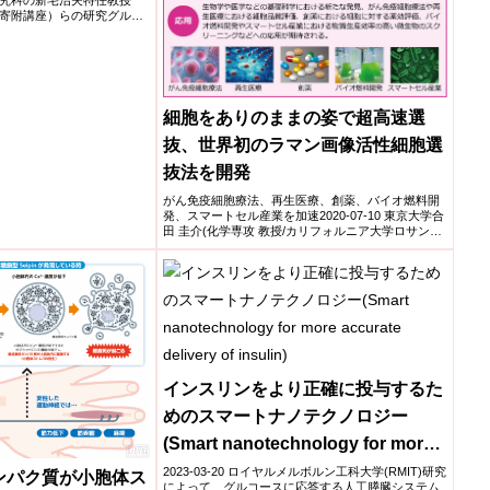
究科の新宅治夫特任教授
寄附講座）らの研究グルー
細胞をありのままの姿で超高速選
抜、世界初のラマン画像活性細胞選
抜法を開発
がん免疫細胞療法、再生医療、創薬、バイオ燃料開
発、スマートセル産業を加速2020-07-10 東京大学合
田 圭介(化学専攻 教授/カリフォルニア大学ロサンゼ
ルス...
インスリンをより正確に投与するた
めのスマートナノテクノロジー
(Smart nanotechnology for more
accurate delivery of insulin)
2023-03-20 ロイヤルメルボルン工科大学(RMIT)研究
ンパク質が小胞体ス
によって、グルコースに応答する人工膵臓システム