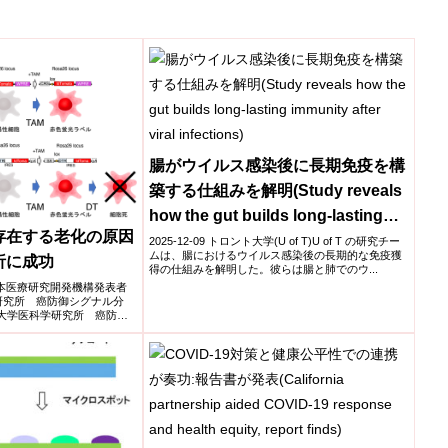
腸がウイルス感染後に長期免疫を構
築する仕組みを解明(Study reveals
how the gut builds long-lasting
存在する老化の原因
immunity after viral infections)
2025-12-09 トロント大学(U of T)U of T の研究チー
ムは、腸におけるウイルス感染後の長期的な免疫獲
析に成功
得の仕組みを解明した。彼らは腸と肺でのウ...
学,日本医療研究開発機構発表者
研究所 癌防御シグナル分
京大学医科学研究所 癌防御