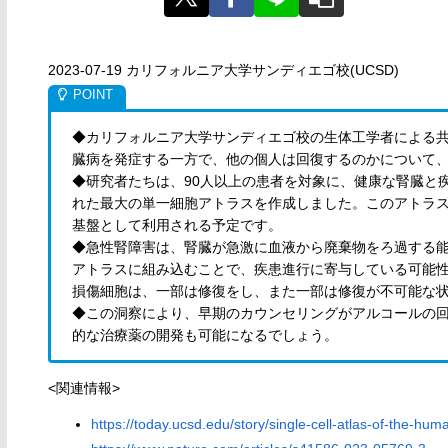
2023-07-19 カリフォルニア大学サンディエゴ校(UCSD)
◆カリフォルニア大学サンディエゴ校の生体工学者による
臓病を発症する一方で、他の個人は回復するのかについて
◆研究者たちは、90人以上の患者を対象に、健康な腎臓と
れた最大の単一細胞アトラスを作成しました。このアトラ
基盤として利用される予定です。
◆急性腎障害は、腎臓が急激に血液から廃棄物をろ過する
アトラスに組み込むことで、疾患進行に寄与している可能
損傷細胞は、一部は修復をし、また一部は修復が不可能な
◆この洞察により、早期のカウンセリングがアルコールの
的な治療薬の開発も可能になるでしょう。
<関連情報>
https://today.ucsd.edu/story/single-cell-atlas-of-the-h