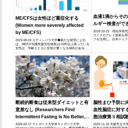
血液1滴からその
ME/CFSは女性ほど重症化する
ルギー検査がで
(Women more severely affected
2019-10-23 理化学
by ME/CFS)
マイクロアレイ技術を用
プを活用し、日本ケミフ
2023-08-24 エディンバラ大学◆新たな研究によれ
とアレル...
ば、ME/CFS(慢性疲労症候群)を10年以上患っている
女性は、年齢とともに症状が重くなる傾向があるこ
と...
断続的断食は従来型ダイエットと有
脳性まひ予防に
意差なし (Researchers Find
血性脳症に対す
Intermittent Fasting Is No Better,
胞治療第Ⅱ相試
or Worse, Than Conventional
2026-02-17 ラトガース大学米ラトガース大学
2020-11-16 大阪市