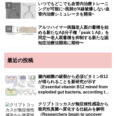
いつでもどこでも血管内治療トレーニ
ングが可能に~医師がX線被爆しない血
管内治療シミュレータを開発~
アルツハイマー病脳老人斑の蓄積を始
める新たなAβ分子種「peak 1 Aβ」を
同定〜老人斑蓄積を抑制する新たな認
知症治療法開発に期待〜
最近の投稿
腸内細菌の破裂から必須ビタミンB12
が得られることを新研究が示す
（Essential vitamin B12 mined from
exploded gut bacteria, according to
new research）
クリプトコッカスが無症候性感染から
致死性真菌へ変化する仕組みを解明
（Researchers begin to uncover