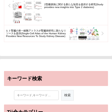
2型糖尿病に関する新たな知見を提供する研究(Study
provides new insights into Type 2 diabetes)
ヒト腎臓の単一細胞アトラスが腎臓病研究に新たなリ
ソースを提供(Single-Cell Atlas of the Human Kidney
Provides New Resources To Study Kidney Disease)
キーワード検索