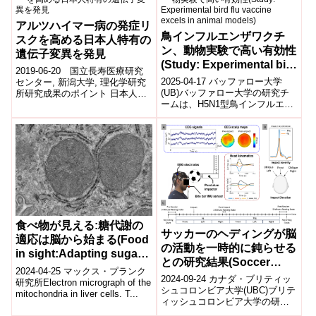
アルツハイマー病の発症リ
鳥インフルエンザワクチ
スクを高める日本人特有の
ン、動物実験で高い有効性
遺伝子変異を発見
(Study: Experimental bird
2019-06-20 国立長寿医療研究
flu vaccine excels in
2025-04-17 バッファロー大学
センター, 新潟大学, 理化学研究
animal models)
(UB)バッファロー大学の研究チ
所研究成果のポイント 日本人の
ームは、H5N1型鳥インフルエン
アルツハイマー病発症に関わる
ザウイルスに対する実験ワクチ
遺伝子変異を同定 アルツハイ
ンがマウスで完全な防御効果を
マ...
示...
食べ物が見える:糖代謝の
サッカーのヘディングが脳
適応は脳から始まる(Food
の活動を一時的に鈍らせる
in sight:Adapting sugar
との研究結果(Soccer
metabolism starts in the
2024-04-25 マックス・プランク
headers briefly slow
2024-09-24 カナダ・ブリティッ
brain)
研究所Electron micrograph of the
brain activity, study
シュコロンビア大学(UBC)ブリテ
mitochondria in liver cells. T...
ィッシュコロンビア大学の研究
shows)
によると、サッカーでのヘディ