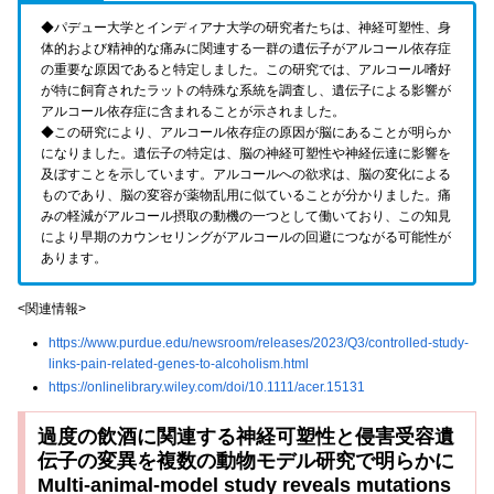
◆パデュー大学とインディアナ大学の研究者たちは、神経可塑性、身
体的および精神的な痛みに関連する一群の遺伝子がアルコール依存症
の重要な原因であると特定しました。この研究では、アルコール嗜好
が特に飼育されたラットの特殊な系統を調査し、遺伝子による影響が
アルコール依存症に含まれることが示されました。
◆この研究により、アルコール依存症の原因が脳にあることが明らか
になりました。遺伝子の特定は、脳の神経可塑性や神経伝達に影響を
及ぼすことを示しています。アルコールへの欲求は、脳の変化による
ものであり、脳の変容が薬物乱用に似ていることが分かりました。痛
みの軽減がアルコール摂取の動機の一つとして働いており、この知見
により早期のカウンセリングがアルコールの回避につながる可能性が
あります。
<関連情報>
https://www.purdue.edu/newsroom/releases/2023/Q3/controlled-study-
links-pain-related-genes-to-alcoholism.html
https://onlinelibrary.wiley.com/doi/10.1111/acer.15131
過度の飲酒に関連する神経可塑性と侵害受容遺
伝子の変異を複数の動物モデル研究で明らかに
Multi-animal-model study reveals mutations