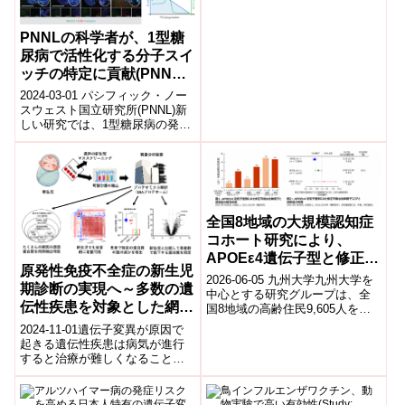
PNNLの科学者が、1型糖
尿病で活性化する分子スイ
ッチの特定に貢献(PNNL
Scientists Help Pinpoint
2024-03-01 パシフィック・ノー
Molecular Switch Active
スウェスト国立研究所(PNNL)新
しい研究では、1型糖尿病の発症
in Type-1 Diabetes)
における免疫系の役割だけでな
く、攻撃の対象であるベータ
細...
全国8地域の大規模認知症
コホート研究により、
APOEε4遺伝子型と修正可
原発性免疫不全症の新生児
能な危険因子が認知症リス
2026-06-05 九州大学九州大学を
期診断の実現へ～多数の遺
クに及ぼす相互的な関連を
中心とする研究グループは、全
伝性疾患を対象とした網羅
国8地域の高齢住民9,605人を対
報告
象とした大規模認知症コホート
的ろ紙血プロテオーム検査
2024-11-01遺伝子変異が原因で
研究（JPSC-AD）において...
法の開発～
起きる遺伝性疾患は病気が進行
すると治療が難しくなることが
多く、早期に見つけて治療を開
始することが重要です。日本で
は全ての赤...