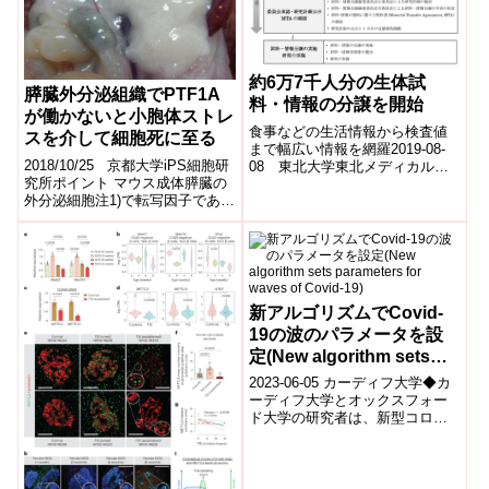
約6万7千人分の生体試
膵臓外分泌組織でPTF1A
料・情報の分譲を開始
が働かないと小胞体ストレ
食事などの生活情報から検査値
スを介して細胞死に至る
まで幅広い情報を網羅2019-08-
2018/10/25 京都大学iPS細胞研
08 東北大学東北メディカル・
究所ポイント マウス成体膵臓の
メガバンク機構,岩手医科大学い
外分泌細胞注1)で転写因子である
わて東北メディカル・メガバン
PTF1Aをなくすと膵臓が小さく
ク機構,...
なることを示した。 ...
新アルゴリズムでCovid-
19の波のパラメータを設
定(New algorithm sets
parameters for waves of
2023-06-05 カーディフ大学◆カ
Covid-19)
ーディフ大学とオックスフォー
ド大学の研究者は、新型コロナ
ウイルスの感染と死亡のデータ
を分析するアルゴリズムを開発
しました...