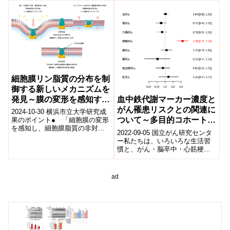
ングによる衝撃は、一時的に脳
活...
細胞膜リン脂質の分布を制
御する新しいメカニズムを
発見～膜の変形を感知する
血中鉄代謝マーカー濃度と
脂質輸送分子の変異による
がん罹患リスクとの関連に
2024-10-30 横浜市立大学研究成
神経疾患の治療へ道～
ついて～多目的コホート研
果のポイント● 「細胞膜の変形
を感知し、細胞膜脂質の非対称
究(JPHC研究)からの成果
2022-09-05 国立がん研究センタ
分布を制御する脂質輸送分子
報告～
ー私たちは、いろいろな生活習
TMEM63Bを発見● TMEM63...
慣と、がん・脳卒中・心筋梗塞
などの病気との関係を明らかに
し、日本人の生活習慣病予防と
健康寿命...
ad