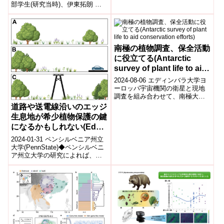
部学生(研究当時)、伊東拓朗 東
の微生物生...
北大学助教、黒沢高秀 福島大学
教授らの研究グループは、海...
南極の植物調査、保全活動
に役立てる(Antarctic
survey of plant life to aid
conservation efforts)
2024-08-06 エディンバラ大学ヨ
ーロッパ宇宙機関の衛星と現地
調査を組み合わせて、南極大陸
のコケ、地衣類、藻類の分布を
道路や送電線沿いのエッジ
調査した結果、約45平方キロメ
生息地が希少植物保護の鍵
ートル...
になるかもしれない(Edge
habitats along roads and
2024-01-31 ペンシルベニア州立
power lines may be key
大学(PennState)◆ペンシルベニ
ア州立大学の研究によれば、森
to conserving rare
林の境界環境を管理し、樹冠カ
plants)
バーや植物密度の勾配を維...