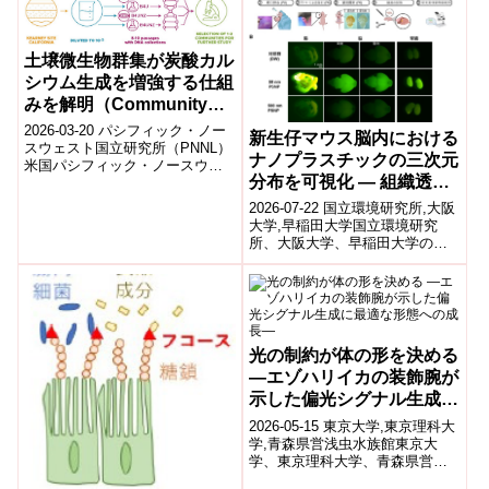
成か...
株式会...
土壌微生物群集が炭酸カル
シウム生成を増強する仕組
みを解明（Community
Dynamics Drive Calcium
2026-03-20 パシフィック・ノー
新生仔マウス脳内における
Carbonate Production in
スウェスト国立研究所（PNNL）
ナノプラスチックの三次元
米国パシフィック・ノースウェ
an Enriched Consortium
分布を可視化 — 組織透明
スト国立研究所（PNNL）の研究
of Soil Microbes）
チームは、土壌中の微生物群
化とライトシート顕微鏡を
2026-07-22 国立環境研究所,大阪
集...
組み合わせ、粒径依存的な
大学,早稲田大学国立環境研究
所、大阪大学、早稲田大学の共
脳内分布を解明 —
同研究チームは、組織透明化技
術（SeeDB2G）とライトシー
ト...
光の制約が体の形を決める
―エゾハリイカの装飾腕が
示した偏光シグナル生成に
最適な形態への成長―
2026-05-15 東京大学,東京理科大
学,青森県営浅虫水族館東京大
学、東京理科大学、青森県営浅
虫水族館の研究グループは、エ