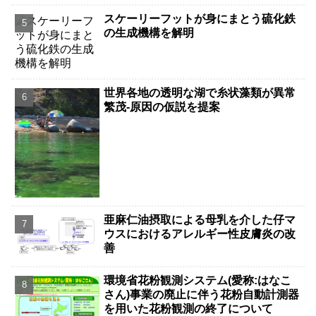
スケーリーフットが身にまとう硫化鉄
の生成機構を解明
世界各地の透明な湖で糸状藻類が異常
繁茂-原因の仮説を提案
亜麻仁油摂取による母乳を介した仔マ
ウスにおけるアレルギー性皮膚炎の改
善
環境省花粉観測システム(愛称:はなこ
さん)事業の廃止に伴う花粉自動計測器
を用いた花粉観測の終了について