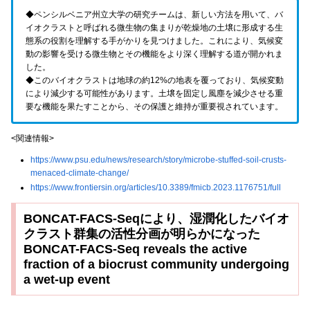
◆ペンシルベニア州立大学の研究チームは、新しい方法を用いて、バ
イオクラストと呼ばれる微生物の集まりが乾燥地の土壌に形成する生
態系の役割を理解する手がかりを見つけました。これにより、気候変
動の影響を受ける微生物とその機能をより深く理解する道が開かれま
した。
◆このバイオクラストは地球の約12%の地表を覆っており、気候変動
により減少する可能性があります。土壌を固定し風塵を減少させる重
要な機能を果たすことから、その保護と維持が重要視されています。
<関連情報>
https://www.psu.edu/news/research/story/microbe-stuffed-soil-crusts-
menaced-climate-change/
https://www.frontiersin.org/articles/10.3389/fmicb.2023.1176751/full
BONCAT-FACS-Seqにより、湿潤化したバイオ
クラスト群集の活性分画が明らかになった
BONCAT-FACS-Seq reveals the active
fraction of a biocrust community undergoing
a wet-up event