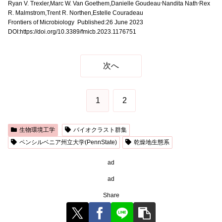
,
,
Ryan V. Trexler,Marc W. Van Goethem,Danielle Goudeau
Nandita Nath
Rex
R. Malmstrom,Trent R. Northen,Estelle Couradeau
Frontiers of Microbiology Published:26 June 2023
DOI:https://doi.org/10.3389/fmicb.2023.1176751
次へ
1
2
生物環境工学
バイオクラスト群集
ペンシルベニア州立大学(PennState)
乾燥地生態系
ad
ad
Share