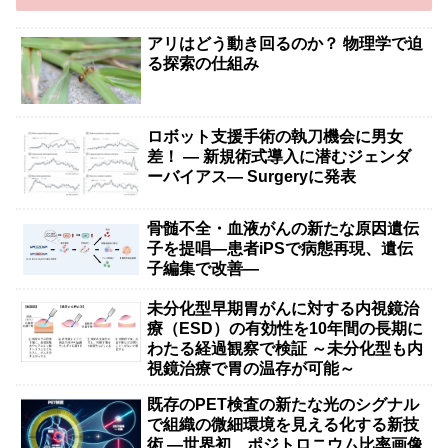
アリはどう動き回るのか？ 物理学で迫
る探索の仕組み
ロボット支援手術の執刀機会に男女
差！ — 新規術式導入に潜むジェンダ
ーバイアス— Surgeryに発表
骨髄不全・血液がんの新たな原因遺伝
子を提唱―患者iPSで病態再現、遺伝
子編集で改善―
未分化型早期胃がんに対する内視鏡治
療（ESD）の有効性を10年間の長期に
わたる経過観察で検証 ～未分化型も内
視鏡治療で胃の温存が可能～
既存のPET検査の新たな光のシグナル
で組織の微細環境を見える化する新技
術 ―世界初、ポジトロニウム比率画像