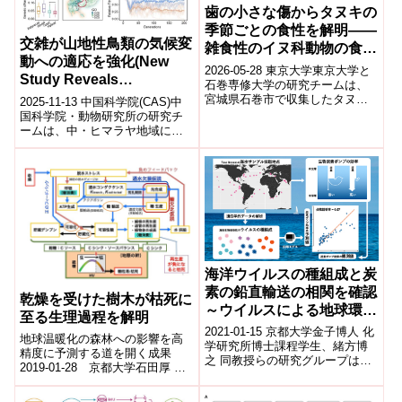
歯の小さな傷からタヌキの
季節ごとの食性を解明――
交雑が山地性鳥類の気候変
雑食性のイヌ科動物の食性
動への適応を強化(New
復元から、化石種の古生態
2026-05-28 東京大学東京大学と
Study Reveals
解明へ――
石巻専修大学の研究チームは、
Hybridization Enhances
宮城県石巻市で収集したタヌキ
2025-11-13 中国科学院(CAS)中
のロードキル個体の歯に残る微
Montane Birds
国科学院・動物研究所の研究チ
細な傷（マイクロウェア）を三
ームは、中・ヒマラヤ地域に分
Adaptation to Climate
次元解析...
布する近縁鳥類3種(Alcippe
Change)
hueti, A. da...
海洋ウイルスの種組成と炭
素の鉛直輸送の相関を確認
乾燥を受けた樹木が枯死に
～ウイルスによる地球環境
至る生理過程を解明
の制御を示唆～
2021-01-15 京都大学金子博人 化
地球温暖化の森林への影響を高
学研究所博士課程学生、緒方博
精度に予測する道を開く成果
之 同教授らの研究グループは、
2019-01-28 京都大学石田厚 生
海洋の各海域における炭素の鉛
態学研究センター教授、甲野裕
直輸送効率を、ウイルスの種組
理 理学研究科修士課程学生(現・