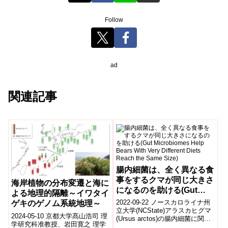
Follow
ad
関連記事
腸内細菌は、全く異なる食
事をするクマが同じ大きさ
海岸植物の分布変遷と海に
になるのを助ける(Gut
よる地理的隔離～イワタイ
Microbiomes Help Bears
2022-09-22 ノースカロライナ州
ゲキのゲノム系統地理～
With Very Different Diets
立大学(NCState)アラスカヒグマ
2024-05-10 京都大学髙山浩司 理
(Ursus arctos)の腸内細菌に関す
Reach the Same Size)
学研究科准教授、岩田寛之 理学
る最近の研究から、クマの腸内