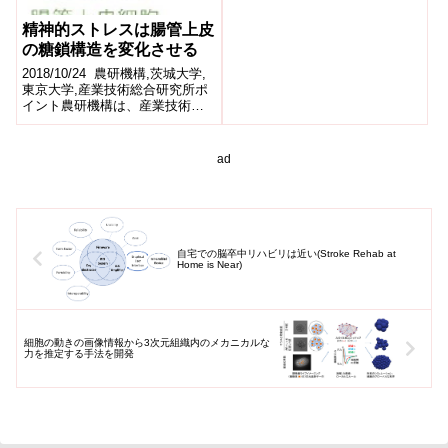
ゾハリイカ雄の求愛用「装飾
腕」の形...
精神的ストレスは腸管上皮
の糖鎖構造を変化させる
2018/10/24 農研機構,茨城大学,
東京大学,産業技術総合研究所ポ
イント農研機構は、産業技術総
合研究所・茨城大学・東京大学
との共同研究で、精神的ストレ
ス...
ad
自宅での脳卒中リハビリは近い(Stroke Rehab at
Home is Near)
細胞の動きの画像情報から3次元組織内のメカニカルな
力を推定する手法を開発