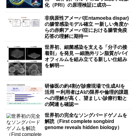
化（PRI）の原理検証に成功―
非病原性アメーバ(Entamoeba dispar)
の腸管感染モデル確立 ー新しい角度か
らの赤痢アメーバ症における腸管免疫
応答の理解に期待ー
世界初、細菌感染を支える「分子の接
着剤」を発見 ―細胞外リン脂質がバイ
オフィルムを組み立てる新しい仕組み
を解明―
研修医の約4割が診療現場で生成AIを
活用 ー利用者はAIの限界や倫理的課題
への理解が高く、望ましい診療行動と
の関連も確認ー
世界初の完全なソングバードゲノムを
解読（First complete songbird
genome reveals hidden biology）