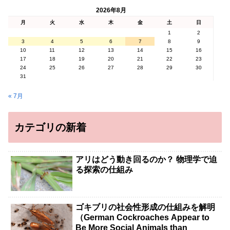
2026年8月
月
火
水
木
金
土
日
1
2
3
4
5
6
7
8
9
10
11
12
13
14
15
16
17
18
19
20
21
22
23
24
25
26
27
28
29
30
31
« 7月
カテゴリの新着
アリはどう動き回るのか？ 物理学で迫
る探索の仕組み
ゴキブリの社会性形成の仕組みを解明
（German Cockroaches Appear to
Be More Social Animals than