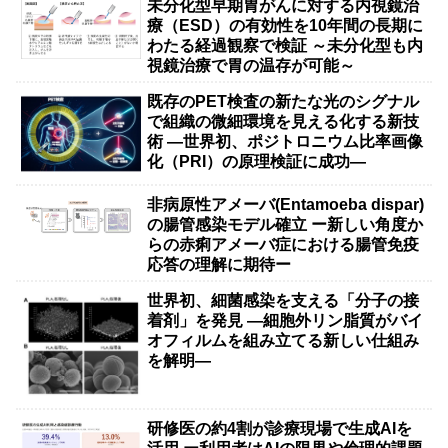
未分化型早期胃がんに対する内視鏡治
療（ESD）の有効性を10年間の長期に
わたる経過観察で検証 ～未分化型も内
視鏡治療で胃の温存が可能～
既存のPET検査の新たな光のシグナル
で組織の微細環境を見える化する新技
術 ―世界初、ポジトロニウム比率画像
化（PRI）の原理検証に成功―
非病原性アメーバ(Entamoeba dispar)
の腸管感染モデル確立 ー新しい角度か
らの赤痢アメーバ症における腸管免疫
応答の理解に期待ー
世界初、細菌感染を支える「分子の接
着剤」を発見 ―細胞外リン脂質がバイ
オフィルムを組み立てる新しい仕組み
を解明―
研修医の約4割が診療現場で生成AIを