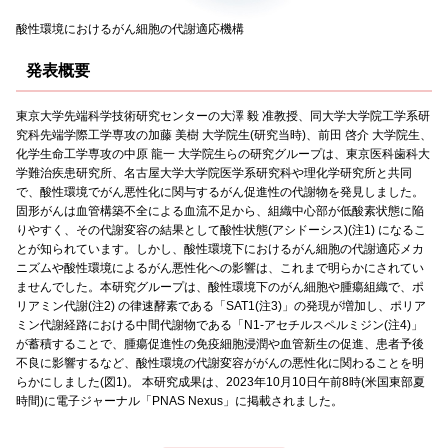
酸性環境におけるがん細胞の代謝適応機構
発表概要
東京大学先端科学技術研究センターの大澤 毅 准教授、同大学大学院工学系研
究科先端学際工学専攻の加藤 美樹 大学院生(研究当時)、前田 啓介 大学院生、
化学生命工学専攻の中原 龍一 大学院生らの研究グループは、東京医科歯科大
学難治疾患研究所、名古屋大学大学院医学系研究科や理化学研究所と共同
で、酸性環境でがん悪性化に関与するがん促進性の代謝物を発見しました。
固形がんは血管構築不全による血流不足から、組織中心部が低酸素状態に陥
りやすく、その代謝変容の結果として酸性状態(アシドーシス)(注1) になるこ
とが知られています。しかし、酸性環境下におけるがん細胞の代謝適応メカ
ニズムや酸性環境によるがん悪性化への影響は、これまで明らかにされてい
ませんでした。本研究グループは、酸性環境下のがん細胞や腫瘍組織で、ポ
リアミン代謝(注2) の律速酵素である「SAT1(注3)」の発現が増加し、ポリア
ミン代謝経路における中間代謝物である「N1-アセチルスペルミジン(注4)」
が蓄積することで、腫瘍促進性の免疫細胞浸潤や血管新生の促進、患者予後
不良に影響するなど、酸性環境の代謝変容ががんの悪性化に関わることを明
らかにしました(図1)。 本研究成果は、2023年10月10日午前8時(米国東部夏
時間)に電子ジャーナル「PNAS Nexus」に掲載されました。