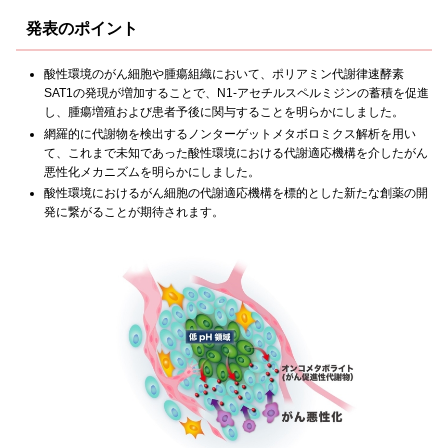
発表のポイント
酸性環境のがん細胞や腫瘍組織において、ポリアミン代謝律速酵素
SAT1の発現が増加することで、N1-アセチルスペルミジンの蓄積を促進
し、腫瘍増殖および患者予後に関与することを明らかにしました。
網羅的に代謝物を検出するノンターゲットメタボロミクス解析を用い
て、これまで未知であった酸性環境における代謝適応機構を介したがん
悪性化メカニズムを明らかにしました。
酸性環境におけるがん細胞の代謝適応機構を標的とした新たな創薬の開
発に繋がることが期待されます。