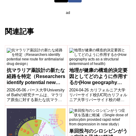
ad
関連記事
抗マラリア薬設計の新たな
地理が健康の構造的決定要
経路を特定（Researchers
因としてどのように作用す
identify potential new
るか(How geography
route for antimalarial
acts as a structural
2026-05-06 バース大学University
2024-04-26 カリフォルニア大学
drug design）
determinant of health)
of Bathの研究チームは、マラリ
リバーサイド校(UCR)カリフォル
ア原虫に対する新たな抗マラリ
ニア大学リバーサイド校の研究
ア薬開発経路を発見した。研究
チームは、米国とメキシコの国
では、原虫が生...
境地帯、特に南カリフォルニア
の...
単回投与のシロシビンがう