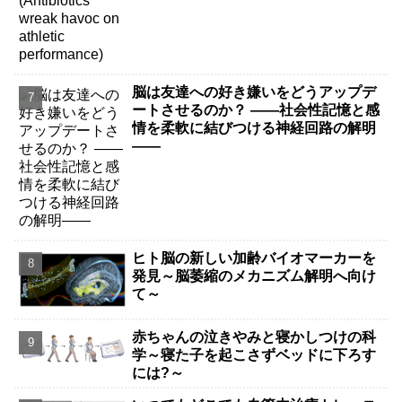
脳は友達への好き嫌いをどうアップデ
ートさせるのか？ ――社会性記憶と感
情を柔軟に結びつける神経回路の解明
――
ヒト脳の新しい加齢バイオマーカーを
発見～脳萎縮のメカニズム解明へ向け
て～
赤ちゃんの泣きやみと寝かしつけの科
学～寝た子を起こさずベッドに下ろす
には?～