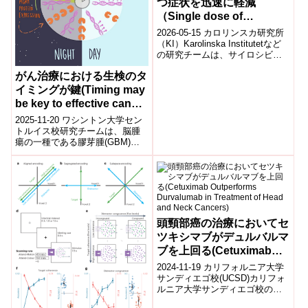
つ症状を迅速に軽減
（Single dose of
psilocybin provided
2026-05-15 カロリンスカ研究所
rapid relief from
（KI）Karolinska Institutetなど
の研究チームは、サイロシビン
depression in new
単回投与がうつ症状を迅速に改
study）
がん治療における生検のタ
善する可能...
イミングが鍵(Timing may
be key to effective cancer
treatments)
2025-11-20 ワシントン大学セン
トルイス校研究チームは、脳腫
瘍の一種である膠芽腫(GBM)に
対する標準化学療法薬テモゾロ
ミド(TMZ)の効果が、治療を行...
頭頸部癌の治療においてセ
ツキシマブがデュルバルマ
ブを上回る(Cetuximab
Outperforms Durvalumab
2024-11-19 カリフォルニア大学
in Treatment of Head and
サンディエゴ校(UCSD)カリフォ
ルニア大学サンディエゴ校の研
Neck Cancers)
究者らは、シスプラチンの使用