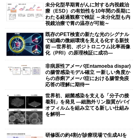
未分化型早期胃がんに対する内視鏡治
療（ESD）の有効性を10年間の長期に
わたる経過観察で検証 ～未分化型も内
視鏡治療で胃の温存が可能～
既存のPET検査の新たな光のシグナル
で組織の微細環境を見える化する新技
術 ―世界初、ポジトロニウム比率画像
化（PRI）の原理検証に成功―
非病原性アメーバ(Entamoeba dispar)
の腸管感染モデル確立 ー新しい角度か
らの赤痢アメーバ症における腸管免疫
応答の理解に期待ー
世界初、細菌感染を支える「分子の接
着剤」を発見 ―細胞外リン脂質がバイ
オフィルムを組み立てる新しい仕組み
を解明―
研修医の約4割が診療現場で生成AIを