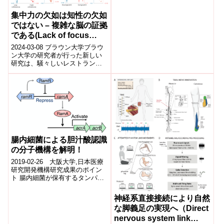
が困難な進行性頭頸部扁平上皮
が...
集中力の欠如は知性の欠如
ではない – 複雑な脳の証拠
である(Lack of focus
doesn’t equal lack of
2024-03-08 ブラウン大学ブラウ
intelligence ー it’s proof
ン大学の研究者が行った新しい
研究は、騒々しいレストランの
of an intricate brain)
ような環境でも人々が注意を集
中させるための脳の仕組みや、
それが失...
腸内細菌による胆汁酸認識
の分子機構を解明！
2019-02-26 大阪大学,日本医療
研究開発機構研究成果のポイン
ト 腸内細菌が保有するタンパク
質が胆汁酸を認識する分子機構
を構造レベルで明らかにした。
神経系直接接続により自然
腸内...
な脚義足の実現へ（Direct
nervous system link