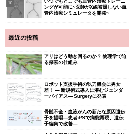
いつでもどこでも血管内治療トレーニ
ングが可能に~医師がX線被爆しない血
管内治療シミュレータを開発~
最近の投稿
アリはどう動き回るのか？ 物理学で迫
る探索の仕組み
ロボット支援手術の執刀機会に男女
差！ — 新規術式導入に潜むジェンダ
ーバイアス— Surgeryに発表
骨髄不全・血液がんの新たな原因遺伝
子を提唱―患者iPSで病態再現、遺伝
子編集で改善―