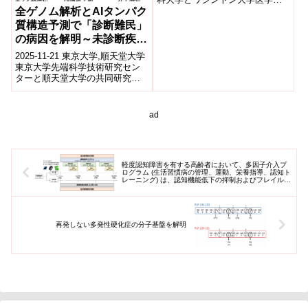
のチームが、非小細胞肺がん
全ゲノム解析とAIタンパク
(NSCLC)患者の肺がんの...
質構造予測で「診断難民」
の病因を解明～未診断疾患
を救う新しい診断支援アプ
2025-11-21 東京大学,順天堂大学
ローチ～
東京大学先端科学技術研究セン
ターと順天堂大学の共同研究グ
ループは、長年原因不明の症状
に苦しむ「診断難民」一例を対
象に、...
ad
軽度認知障害を有する高齢者において、多因子介入プ
ログラム (生活習慣病の管理、運動、栄養指導、認知ト
レーニング) は、認知機能低下の抑制およびフレイル予
防に有効であることを明らかにしました (J-MINT研究)
再発しない多発性硬化症の分子基盤を解明