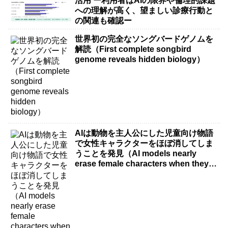
活用 ー利用者はAIの限界や倫理的課題
への理解が高く、望ましい診療行動と
の関連も確認ー
世界初の完全なソングバードゲノムを
解読（First complete songbird
genome reveals hidden biology）
AIは動物を主人公にした児童向け物語
で女性キャラクターをほぼ消してしま
うことを発見（AI models nearly
erase female characters when they
write kids stories about animals）