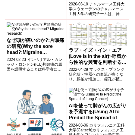
promises more natural
2026-03-19 チャルマース工科大
leg prostheses）
学スウェーデンのチャルマース
工科大学の研究チームは、神経
系と直接接続することで、より
自然な操作感を実現する脚用義
足技術を...
なぜ頭が痛いのか?:片頭痛
の研究(Why the sore
ラブ・イズ・イン・エア
head?:Migraine
(Love is in the air)~呼気か
research)
2024-02-23 インペリアル・カレ
ら性的な興奮を判断するこ
ッジ・ロンドン(ICL)片頭痛の原
とができる (Sexual
因を説明することは科学者にと
2022-04-29 マックス・プランク
arrousal can be
って長年の難題でした。しか
研究所・性器への血流が多くな
し、インペリアル大学のグロー
り、脈拍が増加し、瞳孔が拡張
determined from breath)~
バル...
する。これらの身体的特徴は、
人が性的興奮に陥っていること
を明らか...
AIを使って肺がんの広がり
を予測する(Using AI to
Predict the Spread of
Lung Cancer)
2024-03-06 カリフォルニア工科
大学(Caltech)カリフォルニア工
科大学とワシントン大学医学部