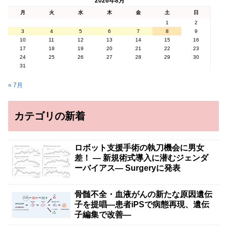
2026年8月
月
火
水
木
金
土
日
1
2
3
4
5
6
7
8
9
10
11
12
13
14
15
16
17
18
19
20
21
22
23
24
25
26
27
28
29
30
31
« 7月
カテゴリの新着
ロボット支援手術の執刀機会に男女
差！ — 新規術式導入に潜むジェンダ
ーバイアス— Surgeryに発表
骨髄不全・血液がんの新たな原因遺伝
子を提唱―患者iPSで病態再現、遺伝
子編集で改善―