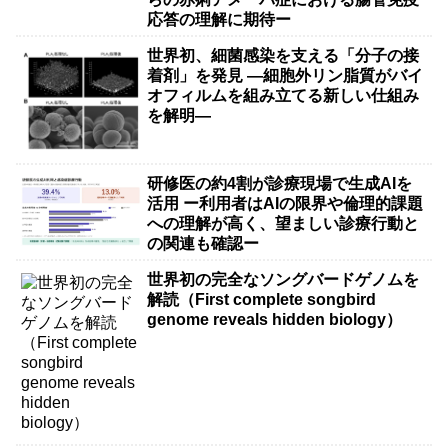
応答の理解に期待ー
世界初、細菌感染を支える「分子の接
着剤」を発見 ―細胞外リン脂質がバイ
オフィルムを組み立てる新しい仕組み
を解明―
研修医の約4割が診療現場で生成AIを
活用 ー利用者はAIの限界や倫理的課題
への理解が高く、望ましい診療行動と
の関連も確認ー
世界初の完全なソングバードゲノムを
解読（First complete songbird
genome reveals hidden biology）