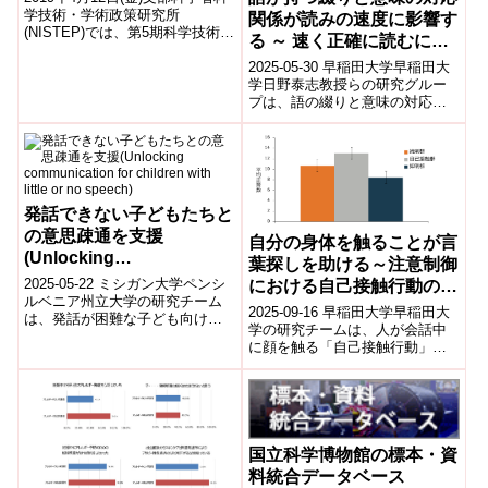
学技術・学術政策研究所
関係が読みの速度に影響す
(NISTEP)では、第5期科学技術基
る ～ 速く正確に読むに
本計画(2016年1月閣議決定)期間
は、形態素が重要! ～
中の日本の科学技術やイノベ...
2025-05-30 早稲田大学早稲田大
学日野泰志教授らの研究グルー
プは、語の綴りと意味の対応関
係が読みの速度に与える影響を
検証し、文字を追加した形態隣
接語(例...
発話できない子どもたちと
の意思疎通を支援
自分の身体を触ることが言
(Unlocking
葉探しを助ける～注意制御
communication for
2025-05-22 ミシガン大学ペンシ
における自己接触行動の役
children with little or no
ルベニア州立大学の研究チーム
割～
2025-09-16 早稲田大学早稲田大
は、発話が困難な子ども向けに
speech)
学の研究チームは、人が会話中
新しい識字指導法を開発し、効
に顔を触る「自己接触行動」
果を実証しました。脳性まひの4
が、語彙検索を助けることを初
歳児に...
めて実験的に確認した。日本語
母語話者6...
国立科学博物館の標本・資
料統合データベース