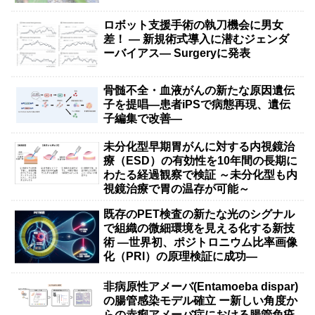
ロボット支援手術の執刀機会に男女
差！ — 新規術式導入に潜むジェンダ
ーバイアス— Surgeryに発表
骨髄不全・血液がんの新たな原因遺伝
子を提唱―患者iPSで病態再現、遺伝
子編集で改善―
未分化型早期胃がんに対する内視鏡治
療（ESD）の有効性を10年間の長期に
わたる経過観察で検証 ～未分化型も内
視鏡治療で胃の温存が可能～
既存のPET検査の新たな光のシグナル
で組織の微細環境を見える化する新技
術 ―世界初、ポジトロニウム比率画像
化（PRI）の原理検証に成功―
非病原性アメーバ(Entamoeba dispar)
の腸管感染モデル確立 ー新しい角度か
らの赤痢アメーバ症における腸管免疫