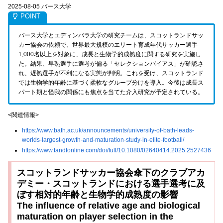
2025-08-05 バース大学
バース大学とエディンバラ大学の研究チームは、スコットランドサッ
カー協会の依頼で、世界最大規模のエリート育成年代サッカー選手
1,000名以上を対象に、成長と生物学的成熟度に関する研究を実施し
た。結果、早熟選手に選考が偏る「セレクションバイアス」が確認さ
れ、遅熟選手が不利になる実態が判明。これを受け、スコットランド
では生物学的年齢に基づく柔軟なグループ分けを導入。今後は成長ス
パート期と怪我の関係にも焦点を当てた介入研究が予定されている。
<関連情報>
https://www.bath.ac.uk/announcements/university-of-bath-leads-
worlds-largest-growth-and-maturation-study-in-elite-football/
https://www.tandfonline.com/doi/full/10.1080/02640414.2025.2527436
スコットランドサッカー協会傘下のクラブアカ
デミー・スコットランドにおける選手選考に及
ぼす相対的年齢と生物学的成熟度の影響
The influence of relative age and biological
maturation on player selection in the