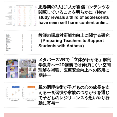
思春期の3人に1人が自傷コンテンツを
閲覧していることを明らかに（New
study reveals a third of adolescents
have seen self-harm content online,
despite most not looking for it）
教師の喘息対応能力向上に関する研究
（Preparing Teachers to Support
Students with Asthma）
メタバースVRで「立体がわかる」解剖
学教育へー2D講義では伸びにくい空間
理解を補強、医療安全向上への応用に
期待ー
親の調理技術が子どもの心の成長を支
えるー食習慣や家族のつながりを通じ
て子どものレジリエンスや思いやり行
動に寄与ー