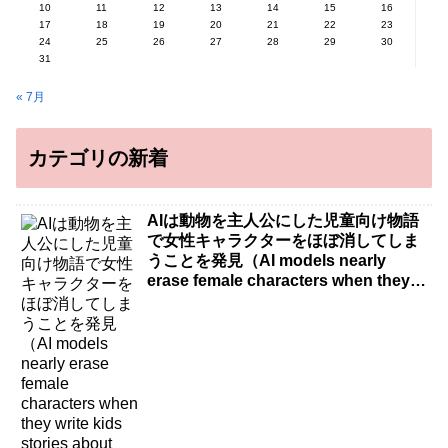
10
11
12
13
14
15
16
17
18
19
20
21
22
23
24
25
26
27
28
29
30
31
« 7月
カテゴリの新着
AIは動物を主人公にした児童向け物語
で女性キャラクターをほぼ消してしま
うことを発見（AI models nearly
erase female characters when they
write kids stories about animals）