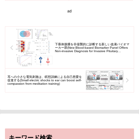
Than Episodic Future
り」が「エピソード的未来思
し、他者を助ける雰囲気(向社会
Thinking in Enhancing
考...
性...
ad
Children’s Prospective
Memory)
下垂体腺腫を非侵襲的に診断する新しい血液バイオマ
ーカー群(New Blood-based Biomarker Panel Offers
Non-invasive Diagnosis for Invasive Pituitary
Adenomas)
耳への小さな電気刺激は、瞑想訓練による自己慈愛を
促進する(Small electric shocks to ear can boost self-
compassion from meditation training)
キーワード検索