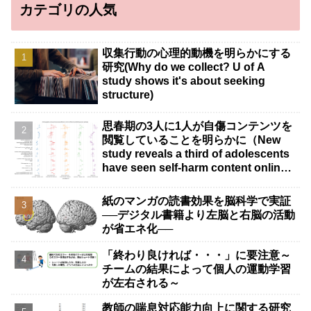
カテゴリの人気
収集行動の心理的動機を明らかにする
研究(Why do we collect? U of A
study shows it's about seeking
structure)
思春期の3人に1人が自傷コンテンツを
閲覧していることを明らかに（New
study reveals a third of adolescents
have seen self-harm content online,
despite most not looking for it）
紙のマンガの読書効果を脳科学で実証
──デジタル書籍より左脳と右脳の活動
が省エネ化──
「終わり良ければ・・・」に要注意～
チームの結果によって個人の運動学習
が左右される～
教師の喘息対応能力向上に関する研究