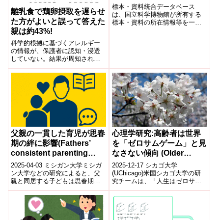
標本・資料統合データベース
離乳食で鶏卵摂取を遅らせ
は、国立科学博物館が所有する
た方がよいと誤って答えた
標本・資料の所在情報等を一元
的に検索できる統合データベー
親は約43%!
ス。サイエンスミュージアムネ
科学的根拠に基づくアレルギー
ットは、全国の科学系博物館の
の情報が、保護者に認知・浸透
情報や、自然史系の標本に関す
していない。結果が周知され、
る情報を検索できるポータルサ
マタニティクラスなどでアレル
イト。
ギーが取り上げられることで、
アレルギーの予防や早期発見、
重傷化予防に役立つことを期
待。
父親の一貫した育児が思春
心理学研究:高齢者は世界
期の絆に影響(Fathers’
を「ゼロサムゲーム」と見
consistent parenting
なさない傾向 (Older
nurtures bonds through
people see the world as
2025-04-03 ミシガン大学ミシガ
2025-12-17 シカゴ大学
teen years)
less win-lose than
ン大学などの研究によると、父
(UChicago)米国シカゴ大学の研
親と同居する子どもは思春期に
究チームは、「人生はゼロサム
younger people)
なっても親子の親密さを維持し
ではない」という高齢者の助言
やすいことが明らかになりまし
が、若者の意思決定や幸福感に
た。調査...
実際的...