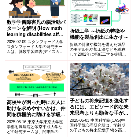
数学学習障害児の脳活動パ
ターンを解明 (How math
折紙工学 ～折紙の特徴や
learning disabilities affect
機能を製品創出に生かす～
problem-solving)
2026-02-09 スタンフォード大学
折紙の特徴や機能を備えた製品
スタンフォード大学の研究チー
のモデル化や加工法などを総称
ムは、算数学習障害(ディスカリ
して2002年に折紙工学を提唱し
キュリア)に関連する脳活動パタ
た。以降、多くの研究者が研究
ーンを明らかにした。機能的
の推進及び研究コミュニティの
MRI...
拡大を進めており、現在は折紙
工学の概念に基づいた研究の成
果を製品に生かす動きが大変活
発。
子どもの将来記憶を強化す
高校生が困った時に友人に
るには、エピソード的な未
助けを求めやすいかは、仲
来思考よりも顕著な手がか
間を積極的に助ける学級の
りの方が効果的であること
雰囲気と関連
2025-06-03 中国科学院(CAS)中
2025-05-16 東京大学東京大学医
が判明(Salient Cues
国科学院心理研究所は、学齢期
学部附属病院と帝京平成大学な
の子どもの将来記憶(PM)を高め
Found More Effective
どの研究チームは、関東圏の中
る手法として、「顕著な手がか
高生21,845人のデータを分析