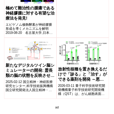
の上皮に存在する新規の感覚細
胞群を発見しました。​これらの
極めて難治性の腫瘍である
細胞は...
神経膠腫に対する有望な治
療法を発見!
エピゲノム修飾酵素が神経膠腫
形成を導くメカニズムを解明
2019-08-20 名古屋大学,日本医
療研究開発機構名古屋大学大学
院医学系研究科(研究科長・門松
健治)・...
新たなデジタルツイン脳シ
放射性核種を置き換えるだ
ミュレーターの開発: 霊長
けで「診る」と「治す」が
類の脳の状態を反映させた
できる薬剤を開発 ～悪性
シミュレーションの実現
2025-02-12 国立精神・神経医療
黒色腫など幅広いがん種に
2026-03-11 量子科学技術研究開
研究センター,科学技術振興機構
対する強力かつ安全な個別
発機構量子科学技術研究開発機
国立研究開発法人国立精神・神
構（QST）は、がん細胞表面に
経医療研究センター(NCNP)の高
化医療として期待～
多く発現する代謝型グルタミン
橋雄太室長、出井勇人特任研
酸1型受容体（mGluR1）を標
究...
的...
ad