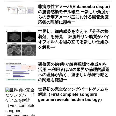
非病原性アメーバ(Entamoeba dispar)
の腸管感染モデル確立 ー新しい角度か
らの赤痢アメーバ症における腸管免疫
応答の理解に期待ー
世界初、細菌感染を支える「分子の接
着剤」を発見 ―細胞外リン脂質がバイ
オフィルムを組み立てる新しい仕組み
を解明―
研修医の約4割が診療現場で生成AIを
活用 ー利用者はAIの限界や倫理的課題
への理解が高く、望ましい診療行動と
の関連も確認ー
世界初の完全なソングバードゲノムを
解読（First complete songbird
genome reveals hidden biology）