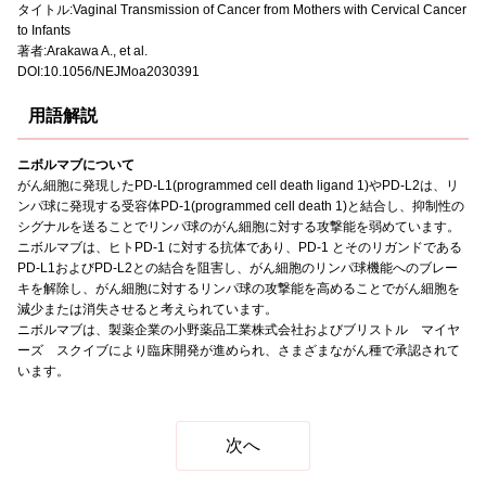
タイトル:Vaginal Transmission of Cancer from Mothers with Cervical Cancer
to Infants
著者:Arakawa A., et al.
DOI:10.1056/NEJMoa2030391
用語解説
ニボルマブについて
がん細胞に発現したPD-L1(programmed cell death ligand 1)やPD-L2は、リ
ンパ球に発現する受容体PD-1(programmed cell death 1)と結合し、抑制性の
シグナルを送ることでリンパ球のがん細胞に対する攻撃能を弱めています。
ニボルマブは、ヒトPD-1 に対する抗体であり、PD-1 とそのリガンドである
PD-L1およびPD-L2との結合を阻害し、がん細胞のリンパ球機能へのブレー
キを解除し、がん細胞に対するリンパ球の攻撃能を高めることでがん細胞を
減少または消失させると考えられています。
ニボルマブは、製薬企業の小野薬品工業株式会社およびブリストル マイヤ
ーズ スクイブにより臨床開発が進められ、さまざまながん種で承認されて
います。
次へ