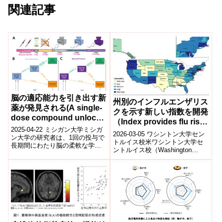
関連記事
脳の適応能力を引き出す新
州別のインフルエンザリス
薬が発見される(A single-
クを示す新しい指数を開発
dose compound unlocks
（Index provides flu risk
brain’s adaptive power)
2025-04-22 ミシガン大学ミシガ
for each state）
2026-03-05 ワシントン大学セン
ン大学の研究者は、1回の投与で
トルイス校米ワシントン大学セ
長期間にわたり脳の柔軟な学習
ントルイス校（Washington
能力を高める幻覚剤「25CN-
University in St. Louis）の研究
NBOH」の効果をマウス実験で
者...
実...