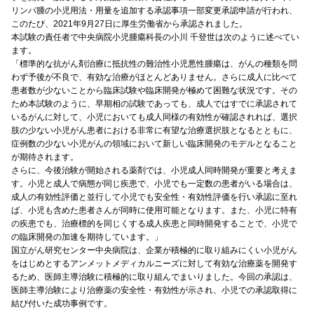
リンパ腫の小児用法・用量を追加する承認事項一部変更承認申請が行われ、
このたび、2021年9月27日に厚生労働省から承認されました。
本試験の責任者で中央病院小児腫瘍科長の小川 千登世は次のように述べてい
ます。
「標準的な抗がん剤治療に抵抗性の難治性小児悪性腫瘍は、がんの種類を問
わず予後が不良で、有効な治療がほとんどありません。さらに成人に比べて
患者数が少ないことから臨床試験や臨床開発が極めて困難な状況です。その
ため本試験のように、早期相の試験であっても、成人ではすでに承認されて
いるがんに対して、小児においても成人同様の有効性が確認されれば、選択
肢の少ない小児がん患者における非常に有望な治療選択肢となるとともに、
症例数の少ない小児がんの領域において新しい臨床開発のモデルとなること
が期待されます。
さらに、今後治験が開始される薬剤では、小児成人同時開発が重要と考えま
す。小児と成人で病態が同じ疾患で、小児でも一定数の患者がいる場合は、
成人の有効性評価と並行して小児でも安全性・有効性評価を行い承認に至れ
ば、小児も含めた患者さんが同時に使用可能となります。また、小児に特有
の疾患でも、治療標的を同じくする成人疾患と同時開発することで、小児で
の臨床開発の加速を期待しています。」
国立がん研究センター中央病院は、企業が積極的に取り組みにくい小児がん
をはじめとするアンメットメディカルニーズに対して有効な治療薬を開発す
るため、医師主導治験に積極的に取り組んでまいりました。今回の承認は、
医師主導治験により治療薬の安全性・有効性が示され、小児での承認取得に
結び付いた成功事例です。