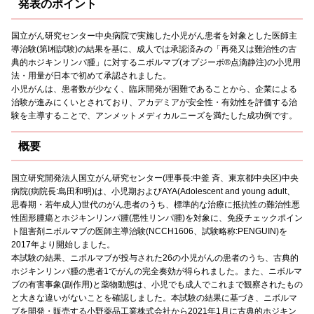
発表のポイント
国立がん研究センター中央病院で実施した小児がん患者を対象とした医師主
導治験(第I相試験)の結果を基に、成人では承認済みの「再発又は難治性の古
典的ホジキンリンパ腫」に対するニボルマブ(オプジーボ®点滴静注)の小児用
法・用量が日本で初めて承認されました。
小児がんは、患者数が少なく、臨床開発が困難であることから、企業による
治験が進みにくいとされており、アカデミアが安全性・有効性を評価する治
験を主導することで、アンメットメディカルニーズを満たした成功例です。
概要
国立研究開発法人国立がん研究センター(理事長:中釜 斉、東京都中央区)中央
病院(病院長:島田和明)は、小児期およびAYA(Adolescent and young adult、
思春期・若年成人)世代のがん患者のうち、標準的な治療に抵抗性の難治性悪
性固形腫瘍とホジキンリンパ腫(悪性リンパ腫)を対象に、免疫チェックポイン
ト阻害剤ニボルマブの医師主導治験(NCCH1606、試験略称:PENGUIN)を
2017年より開始しました。
本試験の結果、ニボルマブが投与された26の小児がんの患者のうち、古典的
ホジキンリンパ腫の患者1でがんの完全奏効が得られました。また、ニボルマ
ブの有害事象(副作用)と薬物動態は、小児でも成人でこれまで観察されたもの
と大きな違いがないことを確認しました。本試験の結果に基づき、ニボルマ
ブを開発・販売する小野薬品工業株式会社から2021年1月に古典的ホジキン