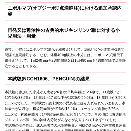
ニボルマブ(オプジーボ®点滴静注)における追加承認内
容
再発又は難治性の古典的ホジキンリンパ腫に対する小
児用法・用量
通常、小児にはニボルマブ(遺伝子組換え)として、1回3 mg/kg(体重)を2週間
間隔で点滴静注する。なお、体重40 kg以上の小児には、ニボルマブ(遺伝子
組換え)として、1回240 mgを2週間間隔又は1回480 mgを4週間間隔で点滴静
注することもできる。
本試験(NCCH1606、PENGUIN)の結果
本試験に参加した小児がん患者(26名)の平均年齢は12.4歳で、11歳以下が
10/26名(38.5%)、12 歳以上17 歳以下が13/26名(50.0%)、18 歳以上が3/26名
(11.5%)でした。本試験に2 歳未満の小児患者は組み入れられていません。参
加者のがん種は、横紋筋肉腫が4/26名(15.4%)、ユーイング肉腫が3/26名
(11.5%)、神経芽腫および神経節芽腫が2/26名(7.7%)で、その他には古典的ホ
ジキンリンパ腫、肺の神経内分泌がんなどがありすべて1 名ずつでした。
本試験の安全性は、成人患者での承認時用量と同様の3 mg/kgの体重換算用量
で確認した結果、主要評価項目である用量制限毒性相当の有害事象の発生は