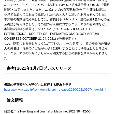
ありませんでした。そのため、本試験における小児推奨用量は3 mg/kg(2週間
間隔)と決定しました。また、ニボルマブの有害事象(副作用)と薬物動態は、
小児でも成人でこれまで観察されたものと大きな違いがありませんでした。
本試験の有効性の結果としては、古典的ホジキンリンパ腫の患者1名がんの完
全奏効が得られました。その他のがん種に対するニボルマブの有効性など、
本試験の詳細な結果は、SIOP 2021(53RD CONGRESS OF THE
INTERNATIONAL SOCIETY OF PAEDIATRIC ONCOLOGY:VIRTUAL
CONGRESS OCTOBER 21-24, 2021)で発表予定です。
なお、以前にも報告したよう(以下プレスリリース参考)に、肺の神経内分泌が
んの患者は、母親の子宮頸がんが子に移行することにより発症したと考えら
れ、ニボルマブの投与によりがんが消失するほどの劇的な効果がみられまし
た。
参考) 2021年1月7日プレスリリース
母親の子宮頸がんが子どもに移行する現象を発見
https://www.ncc.go.jp/jp/information/pr_release/2020/20210107/index.html
論文情報
雑誌名:The New England Journal of Medicine, 2021;384:42-50.