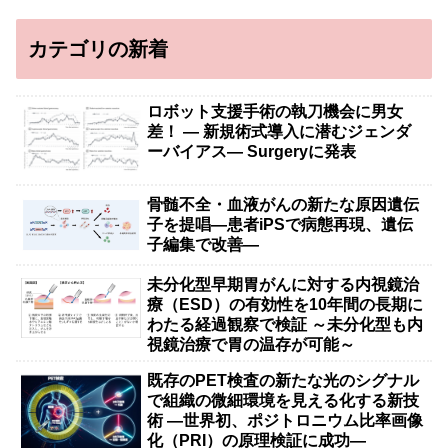
カテゴリの新着
ロボット支援手術の執刀機会に男女
差！ — 新規術式導入に潜むジェンダ
ーバイアス— Surgeryに発表
骨髄不全・血液がんの新たな原因遺伝
子を提唱―患者iPSで病態再現、遺伝
子編集で改善―
未分化型早期胃がんに対する内視鏡治
療（ESD）の有効性を10年間の長期に
わたる経過観察で検証 ～未分化型も内
視鏡治療で胃の温存が可能～
既存のPET検査の新たな光のシグナル
で組織の微細環境を見える化する新技
術 ―世界初、ポジトロニウム比率画像
化（PRI）の原理検証に成功―