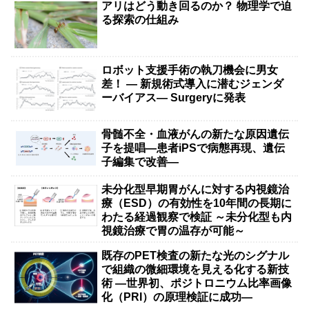
アリはどう動き回るのか？ 物理学で迫
る探索の仕組み
ロボット支援手術の執刀機会に男女
差！ — 新規術式導入に潜むジェンダ
ーバイアス— Surgeryに発表
骨髄不全・血液がんの新たな原因遺伝
子を提唱―患者iPSで病態再現、遺伝
子編集で改善―
未分化型早期胃がんに対する内視鏡治
療（ESD）の有効性を10年間の長期に
わたる経過観察で検証 ～未分化型も内
視鏡治療で胃の温存が可能～
既存のPET検査の新たな光のシグナル
で組織の微細環境を見える化する新技
術 ―世界初、ポジトロニウム比率画像
化（PRI）の原理検証に成功―