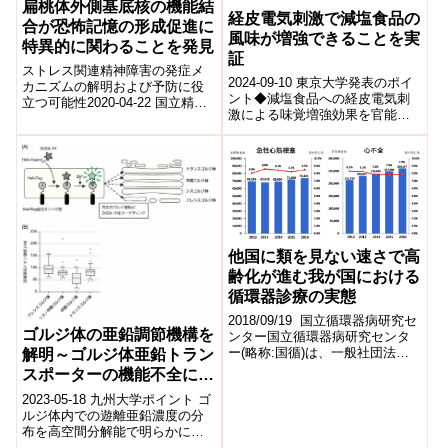
扁桃体外側基底核の機能結
経皮電気刺激で減塩食品の
合が恐怖記憶の形成促進に
風味が増強できることを実
特異的に関わることを発見
証
ストレス関連精神障害の発症メ
2024-09-10 東京大学発表のポイ
カニズムの解明および予防に役
ント◆減塩食品への経皮電気刺
立つ可能性2020-04-22 国立精
激による味覚増強効果を官能評
神・神経医療研究センター,北里
価で検証し、低濃度(0.3%、
大学国立精神・神経医療研究セ
0.6%)でも塩味増強効果がある
ンター（...
こ...
他国に類を見ない速さで高
齢化が進む我が国における
循環器診療の実態
2018/09/19 国立循環器病研究セ
ゴルジ体の亜鉛調節機構を
ンター国立循環器病研究センタ
ー(略称:国循)は、一般社団法人
解明～ゴルジ体亜鉛トラン
日本循環器学会(東京都千代田
スポーターの機能不全によ
区、代表理事:小室一成)と共同...
る病気発症メカニズムの解
2023-05-18 九州大学ポイント ゴ
明に期待～
ルジ体内での遊離亜鉛濃度の分
布を高空間分解能で明らかにし
ました。 ゴルジ体に局在する3つ