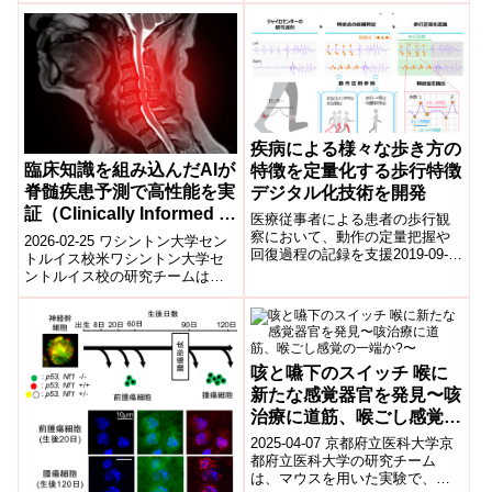
の亜鉛トランスポーター複合体
Z...
疾病による様々な歩き方の
臨床知識を組み込んだAIが
特徴を定量化する歩行特徴
脊髄疾患予測で高性能を実
デジタル化技術を開発
証（Clinically Informed AI
医療従事者による患者の歩行観
Outperforms Foundation
察において、動作の定量把握や
2026-02-25 ワシントン大学セン
回復過程の記録を支援2019-09-
Models in Spinal Cord
トルイス校米ワシントン大学セ
18 株式会社富士通研究所,富士
ントルイス校の研究チームは、
Disease Prediction）
通株式会社株式会社富士通研究
脊髄疾患の予測において、医療
所（...
知識を組み込んだ臨床特化型AI
モデル...
咳と嚥下のスイッチ 喉に
新たな感覚器官を発⾒〜咳
治療に道筋、喉ごし感覚の
⼀端か?〜
2025-04-07 京都府立医科大学​京
都府立医科大学の研究チーム
は、マウスを用いた実験で、喉