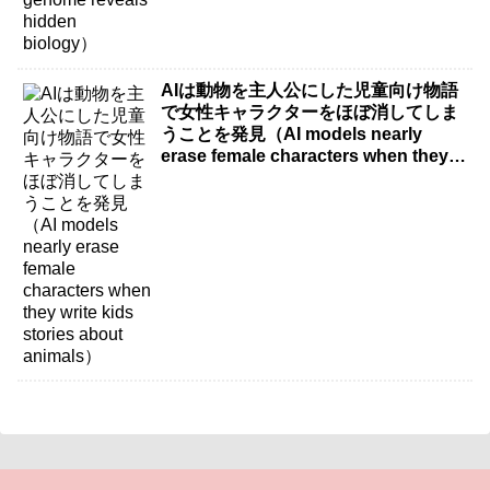
AIは動物を主人公にした児童向け物語
で女性キャラクターをほぼ消してしま
うことを発見（AI models nearly
erase female characters when they
write kids stories about animals）