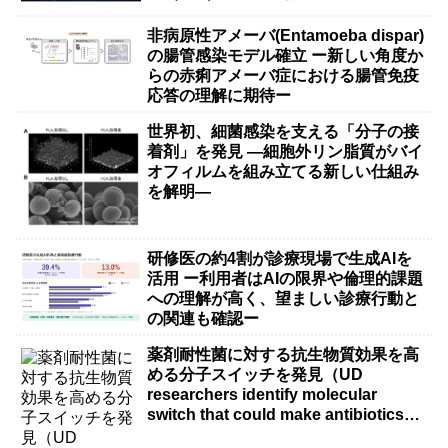
非病原性アメーバ(Entamoeba dispar)
の腸管感染モデル確立 ー新しい角度か
らの赤痢アメーバ症における腸管免疫
応答の理解に期待ー
世界初、細菌感染を支える「分子の接
着剤」を発見 ―細胞外リン脂質がバイ
オフィルムを組み立てる新しい仕組み
を解明―
研修医の約4割が診療現場で生成AIを
活用 ー利用者はAIの限界や倫理的課題
への理解が高く、望ましい診療行動と
の関連も確認ー
薬剤耐性菌に対する抗生物質効果を高
める分子スイッチを発見（UD
researchers identify molecular
switch that could make antibiotics
more effective against drug-resistant