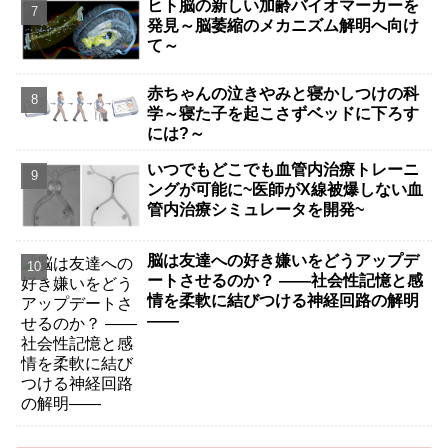
ヒト脳の新しい加齢バイオマーカーを
発見～脳萎縮のメカニズム解明へ向け
て～
赤ちゃんの泣きやみと寝かしつけの科
学～寝た子を起こさずベッドに下ろす
には?～
いつでもどこでも血管内治療トレーニ
ングが可能に~医師がX線被爆しない血
管内治療シミュレータを開発~
脳は友達への好き嫌いをどうアップデ
ートさせるのか？ ――社会性記憶と感
情を柔軟に結びつける神経回路の解明
――