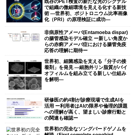
既存のPET検査の新たな光のシグナル
で組織の微細環境を見える化する新技
術 ―世界初、ポジトロニウム比率画像
化（PRI）の原理検証に成功―
非病原性アメーバ(Entamoeba dispar)
の腸管感染モデル確立 ー新しい角度か
らの赤痢アメーバ症における腸管免疫
応答の理解に期待ー
世界初、細菌感染を支える「分子の接
着剤」を発見 ―細胞外リン脂質がバイ
オフィルムを組み立てる新しい仕組み
を解明―
研修医の約4割が診療現場で生成AIを
活用 ー利用者はAIの限界や倫理的課題
への理解が高く、望ましい診療行動と
の関連も確認ー
世界初の完全なソングバードゲノムを
解読（First complete songbird