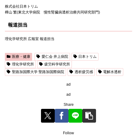
株式会社日本トリム
樺山 繁(東北大学病院 慢性腎臓病透析治療共同研究部門)
報道担当
理化学研究所 広報室 報道担当
医療・健康
愛仁会 井上病院
日本トリム
理化学研究所
疲労科学研究所
聖路加国際大学 聖路加国際病院
透析疲労感
電解水透析
ad
ad
Share
Follow