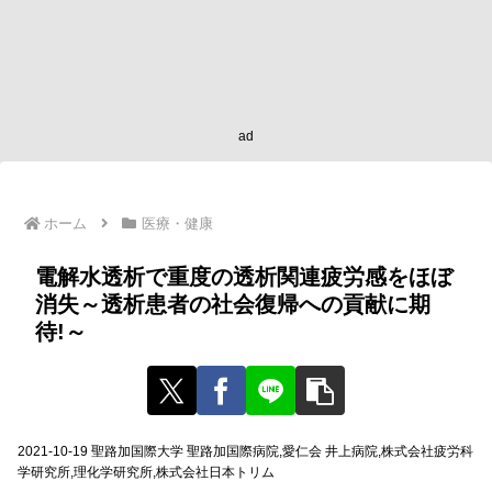
ad
ホーム
医療・健康
電解水透析で重度の透析関連疲労感をほぼ
消失～透析患者の社会復帰への貢献に期
待!～
2021-10-19 聖路加国際大学 聖路加国際病院,愛仁会 井上病院,株式会社疲労科
学研究所,理化学研究所,株式会社日本トリム