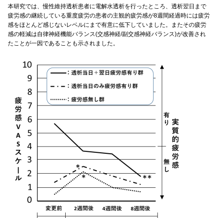
本研究では、慢性維持透析患者に電解水透析を行ったところ、透析翌日まで
疲労感の継続している重度疲労の患者の主観的疲労感が8週間経過時には疲労
感をほとんど感じないレベルにまで有意に低下していました。またその疲労
感の軽減は自律神経機能バランス(交感神経/副交感神経バランス)が改善され
たことが一因であることも示されました。