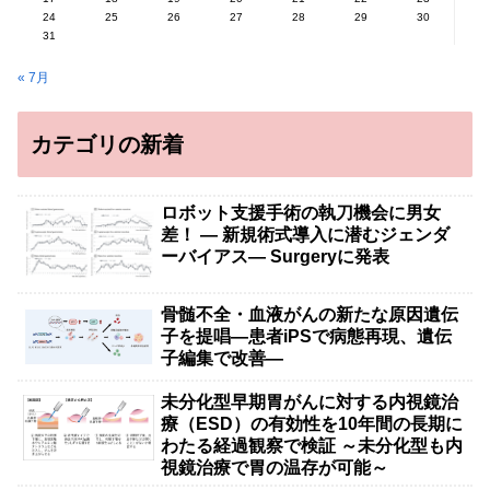
24
25
26
27
28
29
30
31
« 7月
カテゴリの新着
ロボット支援手術の執刀機会に男女
差！ — 新規術式導入に潜むジェンダ
ーバイアス— Surgeryに発表
骨髄不全・血液がんの新たな原因遺伝
子を提唱―患者iPSで病態再現、遺伝
子編集で改善―
未分化型早期胃がんに対する内視鏡治
療（ESD）の有効性を10年間の長期に
わたる経過観察で検証 ～未分化型も内
視鏡治療で胃の温存が可能～