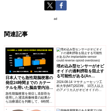
ad
関連記事
埋め込み型センサーがオピ
オイドの過剰摂取を阻止す
る可能性がある(An
日本人でも急性期脳梗塞の
implantable sensor could
2024-08-14 マサチューセッツ工
発症24時間までの カテー
reverse opioid
科大学(MIT)2023年、10万人以上
テルを用いた脳血管内治療
のアメリカ人がオピオイドの過
overdoses)
に灌流画像が有用
急性期脳梗塞を発症し造影剤を
剰摂取で死亡しました。これに
使用した灌流画像検査の結果か
対し、MITとブリガム&...
ら治療適応を判断して、6時間以
内と、6-24時間にカテーテルを
用いた脳血管内治療(機械的血栓