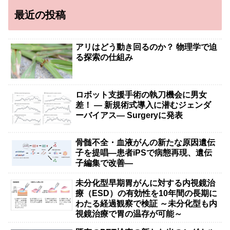
最近の投稿
アリはどう動き回るのか？ 物理学で迫
る探索の仕組み
ロボット支援手術の執刀機会に男女
差！ — 新規術式導入に潜むジェンダ
ーバイアス— Surgeryに発表
骨髄不全・血液がんの新たな原因遺伝
子を提唱―患者iPSで病態再現、遺伝
子編集で改善―
未分化型早期胃がんに対する内視鏡治
療（ESD）の有効性を10年間の長期に
わたる経過観察で検証 ～未分化型も内
視鏡治療で胃の温存が可能～