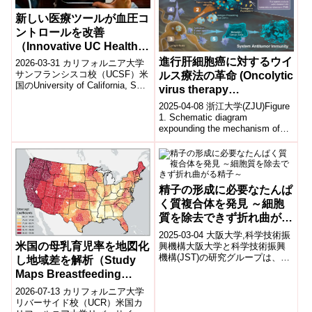
新しい医療ツールが血圧コ
ントロールを改善
（Innovative UC Health
Tool Leads to Better
進行肝細胞癌に対するウイ
2026-03-31 カリフォルニア大学
Blood Pressure
サンフランシスコ校（UCSF）米
ルス療法の革命 (Oncolytic
国のUniversity of California, San
Control）
virus therapy
Franciscoの研究...
revolutionizes advanced
2025-04-08 浙江大学(ZJU)Figure
liver cancer treatment)
1. Schematic diagram
expounding the mechanism of
acti...
精子の形成に必要なたんぱ
く質複合体を発見 ～細胞
質を除去できず折れ曲がる
精子～
2025-03-04 大阪大学,科学技術振
米国の母乳育児率を地図化
興機構​大阪大学と科学技術振興
機構(JST)の研究グループは、精
し地域差を解析（Study
子形成に重要なタンパク質複合
Maps Breastfeeding
体「TEX38/ZDHHC...
Rates in the US）
2026-07-13 カリフォルニア大学
リバーサイド校（UCR）米国カ