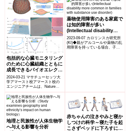
回収療法)を受けた場合、両グル
ープに臨床転帰の有意差がない
ことを報告しました。
薬物使用障害のある家庭で
は知的障害が多い
(Intellectual disability
more common in families
2023-09-07 カロリンスカ研究所
with substance use
(KI)◆親がアルコールや薬物の乱
用障害を持っている場合、子供
disorder)
は知的障害のリスクが高くなり
ます。スウェーデンのカロリン
包括的な心臓モニタリング
ス...
のために心臓組織とともに
成長できるバイオエレクト
ロニック・メッシュを作成
2024-03-21 マサチューセッツ大
(UMass Amherst
学アマースト校アマースト校の
エンジニアチームは、Nature
Engineers Create
Communications誌で発表した研
Bioelectronic Mesh
究で、心臓の動き...
Capable of Growing with
Cardiac Tissues for
Comprehensive Heart
赤ちゃんの泣きやみと寝か
Monitoring)
地理と民族性が人体生物学
しつけの科学～寝た子を起
へ与える影響を分析
こさずベッドに下ろすに