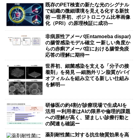
既存のPET検査の新たな光のシグナル
で組織の微細環境を見える化する新技
術 ―世界初、ポジトロニウム比率画像
化（PRI）の原理検証に成功―
非病原性アメーバ(Entamoeba dispar)
の腸管感染モデル確立 ー新しい角度か
らの赤痢アメーバ症における腸管免疫
応答の理解に期待ー
世界初、細菌感染を支える「分子の接
着剤」を発見 ―細胞外リン脂質がバイ
オフィルムを組み立てる新しい仕組み
を解明―
研修医の約4割が診療現場で生成AIを
活用 ー利用者はAIの限界や倫理的課題
への理解が高く、望ましい診療行動と
の関連も確認ー
薬剤耐性菌に対する抗生物質効果を高