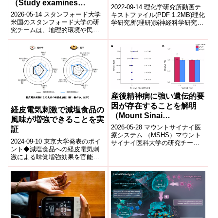
（Study examines
は?～
2022-09-14 理化学研究所動画テ
geography and
2026-05-14 スタンフォード大学
キストファイル(PDF 1.2MB)理化
ethnicity’s impact on
米国のスタンフォード大学の研
学研究所(理研)脳神経科学研究セ
究チームは、地理的環境や民族
ンター親和性社会行動研究チー
human biology）
的背景がヒト生物学に与える影
ムの大村菜美研究員、...
響を大規模データ解析によって
明らかに...
産後精神病に強い遺伝的要
因が存在することを解明
経皮電気刺激で減塩食品の
（Mount Sinai
風味が増強できることを実
Researchers Uncover a
2026-05-28 マウントサイナイ医
証
Substantial Genetic
療システム （MSHS）マウント
2024-09-10 東京大学発表のポイ
サイナイ医科大学の研究チーム
Component to
ント◆減塩食品への経皮電気刺
は、産後精神病（Postpartum
Postpartum Psychosis,
激による味覚増強効果を官能評
Psychosis: ...
Advancing
価で検証し、低濃度(0.3%、
0.6%)でも塩味増強効果がある
Understanding of Severe
こ...
Maternal Mental Illness）