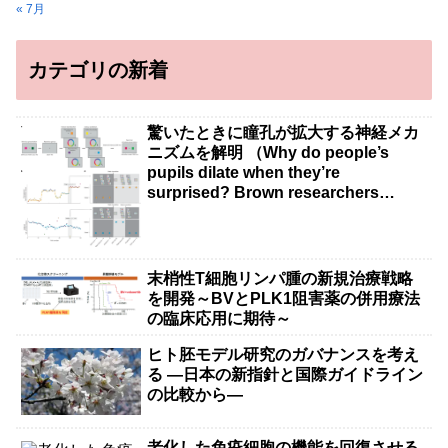
« 7月
カテゴリの新着
驚いたときに瞳孔が拡大する神経メカ
ニズムを解明 （Why do people’s
pupils dilate when they’re
surprised? Brown researchers
explain）
末梢性T細胞リンパ腫の新規治療戦略
を開発～BVとPLK1阻害薬の併用療法
の臨床応用に期待～
ヒト胚モデル研究のガバナンスを考え
る ―日本の新指針と国際ガイドライン
の比較から―
老化した免疫細胞の機能を回復させる