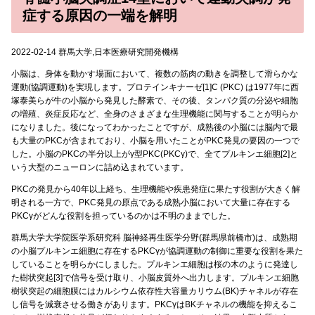
症する原因の一端を解明
2022-02-14 群馬大学,日本医療研究開発機構
小脳は、身体を動かす場面において、複数の筋肉の動きを調整して滑らかな
運動(協調運動)を実現します。プロテインキナーゼ[1]C (PKC) は1977年に西
塚泰美らが牛の小脳から発見した酵素で、その後、タンパク質の分泌や細胞
の増殖、炎症反応など、全身のさまざまな生理機能に関与することが明らか
になりました。後になってわかったことですが、成熟後の小脳には脳内で最
も大量のPKCが含まれており、小脳を用いたことがPKC発見の要因の一つで
した。小脳のPKCの半分以上がγ型PKC(PKCγ)で、全てプルキンエ細胞[2]と
いう大型のニューロンに詰め込まれています。
PKCの発見から40年以上経ち、生理機能や疾患発症に果たす役割が大きく解
明される一方で、PKC発見の原点である成熟小脳において大量に存在する
PKCγがどんな役割を担っているのかは不明のままでした。
群馬大学大学院医学系研究科 脳神経再生医学分野(群馬県前橋市)は、成熟期
の小脳プルキンエ細胞に存在するPKCγが協調運動の制御に重要な役割を果た
していることを明らかにしました。プルキンエ細胞は桜の木のように発達し
た樹状突起[3]で信号を受け取り、小脳皮質外へ出力します。プルキンエ細胞
樹状突起の細胞膜にはカルシウム依存性大容量カリウム(BK)チャネルが存在
し信号を減衰させる働きがあります。PKCγはBKチャネルの機能を抑えるこ