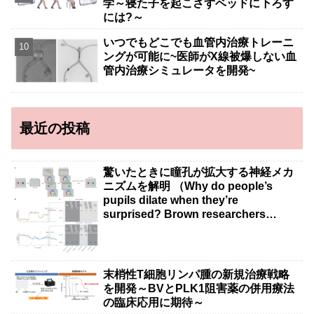
学～寝た子を起こさずベッドに下ろす
には?～
いつでもどこでも血管内治療トレーニ
ングが可能に~医師がX線被爆しない血
管内治療シミュレータを開発~
最近の投稿
驚いたときに瞳孔が拡大する神経メカ
ニズムを解明 （Why do people’s
pupils dilate when they’re
surprised? Brown researchers
explain）
末梢性T細胞リンパ腫の新規治療戦略
を開発～BVとPLK1阻害薬の併用療法
の臨床応用に期待～