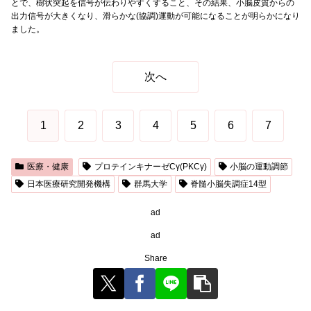
とで、樹状突起を信号が伝わりやすくすること、その結果、小脳皮質からの
出力信号が大きくなり、滑らかな(協調)運動が可能になることが明らかになり
ました。
次へ
1
2
3
4
5
6
7
医療・健康
プロテインキナーゼCγ(PKCγ)
小脳の運動調節
日本医療研究開発機構
群馬大学
脊髄小脳失調症14型
ad
ad
Share