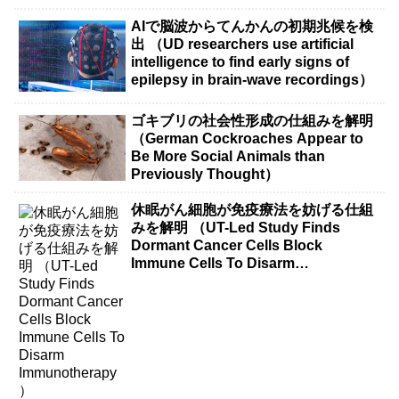
AIで脳波からてんかんの初期兆候を検
出 （UD researchers use artificial
intelligence to find early signs of
epilepsy in brain-wave recordings）
ゴキブリの社会性形成の仕組みを解明
（German Cockroaches Appear to
Be More Social Animals than
Previously Thought）
休眠がん細胞が免疫療法を妨げる仕組
みを解明 （UT-Led Study Finds
Dormant Cancer Cells Block
Immune Cells To Disarm
Immunotherapy）