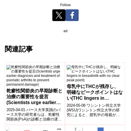
Follow
ad
関連記事
母乳中にTHCが残存し、
乾癬性関節炎の早期診断と
明確なピークポイントはな
治療の重要性を提言
い(THC lingers in
(Scientists urge earlier
breastmilk with no clear
2024-05-08 ワシントン州立大学
diagnosis and treatment
peak point)
2025-04-01 バース大学​英国のバ
(WSU)ワシントン州立大学の研
of psoriatic arthritis to
ース大学の研究者らは、乾癬性
究によると、授乳中の母親が大
関節炎(PsA)の診断と治療の遅れ
麻を使用すると、その精神活性
prevent permanent
が、関節に不可逆的な損傷を引
成分であるTHCが母乳に現れる
damage)
き起こす可能性があると指摘
こ...