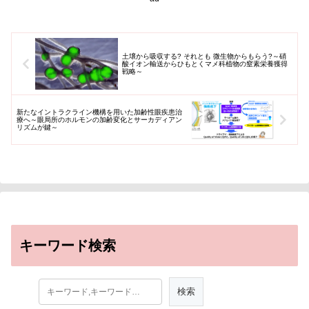
土壌から吸収する? それとも 微生物からもらう?～硝
酸イオン輸送からひもとくマメ科植物の窒素栄養獲得
戦略～
新たなイントラクライン機構を用いた加齢性眼疾患治
療へ～眼局所のホルモンの加齢変化とサーカディアン
リズムが鍵～
キーワード検索