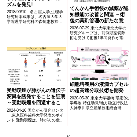
ズムを発見!
てんかん手術後の減薬が認
2018/09/10 名古屋大学,生理学
知機能の改善と関連 －術
研究所本成果は、名古屋大学大
後の薬剤管理の新たな意義
学院理学研究科の森郁恵教授ら
を示す－
の研究グループと、神経機能素
2026-07-29 東北大学東北大学の
子研究部門の久保義弘教授らの
研究グループは、前側頭葉切除
研究...
術を受けて術後1年間発作が消失
した薬剤抵抗性側頭葉てんかん
患者57人を対象に、抗てんかん
発作...
細胞培養用の液滴カプセル
受動喫煙が肺がんの遺伝子
の超高速分取技術を開発
変異を誘発することを証明
2020-05-30 東京大学磯崎 瑛宏(化
～受動喫煙を回避すること
学専攻 特任助教/地方独立行政法
人神奈川県立産業技術総合研究
の重要性を肺がんの発症機
2024-04-16 国立がん研究センタ
所 常勤研究員)合田 圭介(化学専
構からも確認～
ー,東京医科歯科大学発表のポイ
攻 教授/カリフォルニ...
ント 受動喫煙は、肺がんの危険
因子として知られていますが、
受動喫煙と遺伝子変異との関わ
りは...
ad