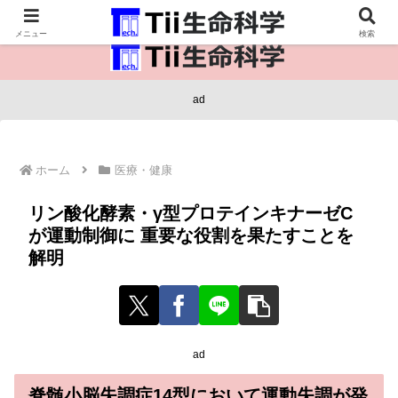
医療保健・生命・生物の情報インフラ。
メニュー
検索
ad
ホーム
医療・健康
リン酸化酵素・γ型プロテインキナーゼC
が運動制御に 重要な役割を果たすことを
解明
ad
脊髄小脳失調症14型において運動失調が発