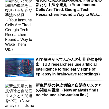
新たな手法を発見 （Your Immune
Cells Are Tired. Georgia Tech
Researchers Found a Way to Wake
Them Up.）
AIで脳波からてんかんの初期兆候を検
出 （UD researchers use artificial
intelligence to find early signs of
epilepsy in brain-wave recordings）
新生児期の包皮切除と自閉症リスクと
の関連を否定 （New analysis finds
no circumcision-autism link）