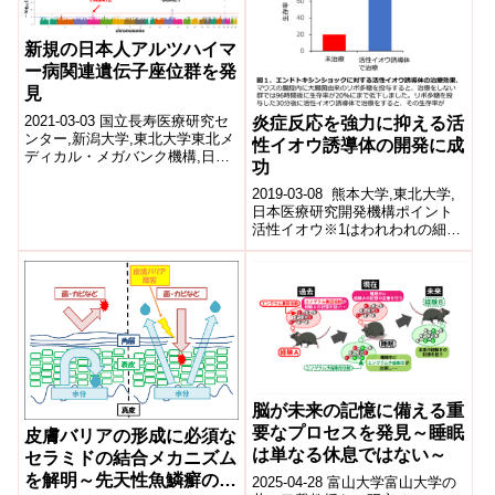
し...
新規の日本人アルツハイマ
ー病関連遺伝子座位群を発
見
2021-03-03 国立長寿医療研究セ
炎症反応を強力に抑える活
ンター,新潟大学,東北大学東北メ
性イオウ誘導体の開発に成
ディカル・メガバンク機構,日本
功
医療研究開発機構研究成果のポ
イント 日本人に特有および民
2019-03-08 熊本大学,東北大学,
族...
日本医療研究開発機構ポイント
活性イオウ※1はわれわれの細胞
で作られる生体成分で、抗酸化
作用やエネルギー代謝への働
き...
脳が未来の記憶に備える重
要なプロセスを発見～睡眠
皮膚バリアの形成に必須な
は単なる休息ではない～
セラミドの結合メカニズム
を解明～先天性魚鱗癬の治
2025-04-28 富山大学富山大学の