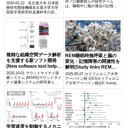
井ノ口馨教授らの研究チーム
療薬の新規開発に期待～
2020-01-22 名古屋大学,日本医
は、睡眠中に脳が過去の記憶を
療研究開発機構名古屋大学大学
保存するだけでなく、未来の記
院医学系研究科皮膚科学の武市
憶に備える「エングラム予備細
拓也講師、秋山真志教授、
胞」を形成...
Department of Phar...
複雑な組織空間データ解析
REM睡眠時無呼吸と脳の
を支援する新ソフト開発
変化・記憶障害の関連性を
(New software tool helps
解明(Study links REM
analyze complex spatial
sleep apnea to brain
2025-10-01 マウントサイナイ医
2025-05-07 カリフォルニア大学
tissue data)
療システム (MSHS)マウントサイ
changes, memory loss in
アーバイン校 (UCI)カリフォルニ
ナイ健康システムの研究者ら
ア大学アーバイン校(UC Irvine)の
older adults)
は、組織の空間データ解析を効
研究チームは、レム睡眠時の閉
率化するオープンソースソフト
塞性睡眠時無呼...
ウ...
学習速度を制御するメカニ