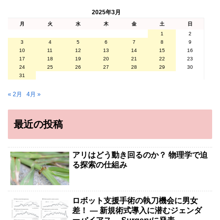
2025年3月
月
火
水
木
金
土
日
1
2
3
4
5
6
7
8
9
10
11
12
13
14
15
16
17
18
19
20
21
22
23
24
25
26
27
28
29
30
31
« 2月
4月 »
最近の投稿
アリはどう動き回るのか？ 物理学で迫
る探索の仕組み
ロボット支援手術の執刀機会に男女
差！ — 新規術式導入に潜むジェンダ