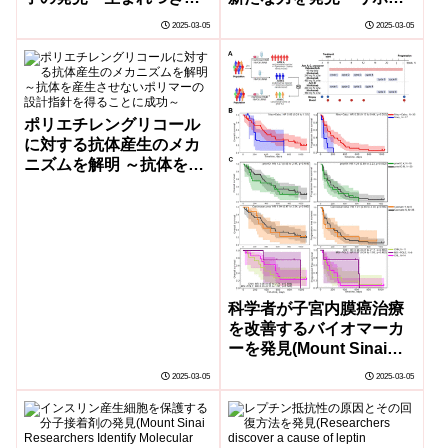
ゲノム変異と後天的なゲ
ーム抗がん剤との併用で
2025-03-05
2025-03-05
ノム変異の関与が明らか
難治性がんが完全退縮～
に～
ポリエチレングリコール
に対する抗体産生のメカ
ニズムを解明 ～抗体を産
生させないポリマーの設
計指針を得ることに成功
～
科学者が子宮内膜癌治療
を改善するバイオマーカ
ーを発見(Mount Sinai
Scientists Discover
2025-03-05
2025-03-05
Biomarkers That Could
Improve Endometrial
Cancer Treatment)