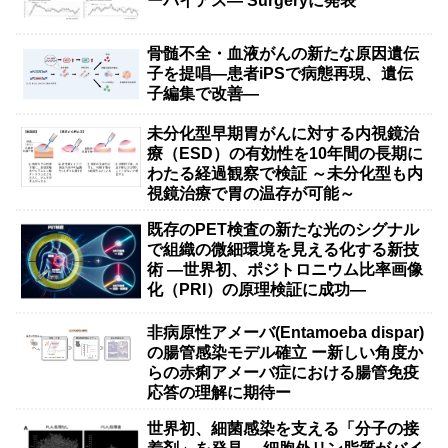
ーバイアス— Surgeryに発表
骨髄不全・血液がんの新たな原因遺伝
子を提唱―患者iPSで病態再現、遺伝
子編集で改善―
未分化型早期胃がんに対する内視鏡治
療（ESD）の有効性を10年間の長期に
わたる経過観察で検証 ～未分化型も内
視鏡治療で胃の温存が可能～
既存のPET検査の新たな光のシグナル
で組織の微細環境を見える化する新技
術 ―世界初、ポジトロニウム比率画像
化（PRI）の原理検証に成功―
非病原性アメーバ(Entamoeba dispar)
の腸管感染モデル確立 ー新しい角度か
らの赤痢アメーバ症における腸管免疫
応答の理解に期待ー
世界初、細菌感染を支える「分子の接