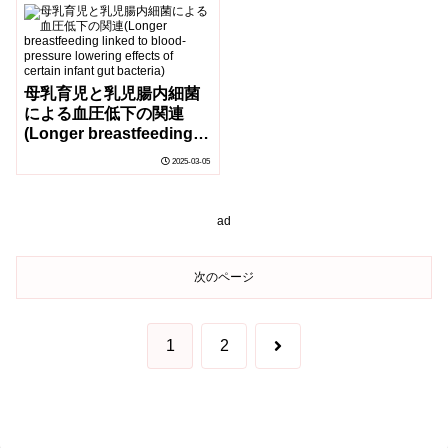
Efforts, Yellowstone
Bison Are A Single
Breeding Population)
母乳育児と乳児腸内細菌
による血圧低下の関連
(Longer breastfeeding
linked to blood-pressure
2025-03-05
lowering effects of
certain infant gut
bacteria)
ad
次のページ
次
1
2
へ