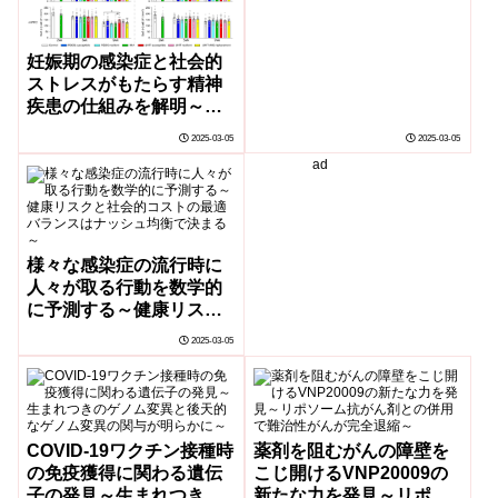
妊娠期の感染症と社会的
ストレスがもたらす精神
疾患の仕組みを解明～小
脳ミクログリア抑制で精
2025-03-05
2025-03-05
神疾患様行動異常回復に
ad
成功～
様々な感染症の流行時に
人々が取る行動を数学的
に予測する～健康リスク
と社会的コストの最適バ
2025-03-05
ランスはナッシュ均衡で
決まる～
COVID-19ワクチン接種時
薬剤を阻むがんの障壁を
の免疫獲得に関わる遺伝
こじ開けるVNP20009の
子の発見～生まれつきの
新たな力を発見～リポソ