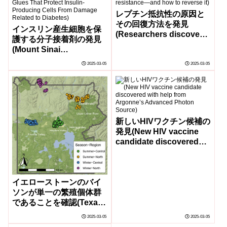
レプチン抵抗性の原因と
その回復方法を発見
インスリン産生細胞を保
(Researchers discover a
護する分子接着剤の発見
cause of leptin
(Mount Sinai
resistance—and how to
Researchers Identify
reverse it)
2025-03-05
2025-03-05
Molecular Glues That
Protect Insulin-
Producing Cells From
Damage Related to
Diabetes)
新しいHIVワクチン候補の
発見(New HIV vaccine
candidate discovered
with help from
Argonne’s Advanced
Photon Source)
イエローストーンのバイ
ソンが単一の繁殖個体群
であることを確認(Texas
A&M Study: After 120
2025-03-05
2025-03-05
Years Of Conservation