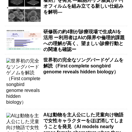
着剤」を発見 ―細胞外リン脂質がバイ
オフィルムを組み立てる新しい仕組み
を解明―
研修医の約4割が診療現場で生成AIを
活用 ー利用者はAIの限界や倫理的課題
への理解が高く、望ましい診療行動と
の関連も確認ー
世界初の完全なソングバードゲノムを
解読（First complete songbird
genome reveals hidden biology）
AIは動物を主人公にした児童向け物語
で女性キャラクターをほぼ消してしま
うことを発見（AI models nearly