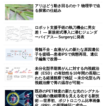
アリはどう動き回るのか？ 物理学で迫
る探索の仕組み
ロボット支援手術の執刀機会に男女
差！ — 新規術式導入に潜むジェンダ
ーバイアス— Surgeryに発表
骨髄不全・血液がんの新たな原因遺伝
子を提唱―患者iPSで病態再現、遺伝
子編集で改善―
未分化型早期胃がんに対する内視鏡治
療（ESD）の有効性を10年間の長期に
わたる経過観察で検証 ～未分化型も内
視鏡治療で胃の温存が可能～
既存のPET検査の新たな光のシグナル
で組織の微細環境を見える化する新技
術 ―世界初、ポジトロニウム比率画像
化（PRI）の原理検証に成功―