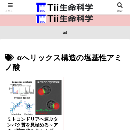
医療保健・生命・生物の情報インフラ。
メニュー
検索
ad
αへリックス構造の塩基性アミ
ノ酸
ミトコンドリアへ運ぶタ
ンパク質を見極める～ア