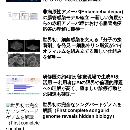
非病原性アメーバ(Entamoeba dispar)
の腸管感染モデル確立 ー新しい角度か
らの赤痢アメーバ症における腸管免疫
応答の理解に期待ー
世界初、細菌感染を支える「分子の接
着剤」を発見 ―細胞外リン脂質がバイ
オフィルムを組み立てる新しい仕組み
を解明―
研修医の約4割が診療現場で生成AIを
活用 ー利用者はAIの限界や倫理的課題
への理解が高く、望ましい診療行動と
の関連も確認ー
世界初の完全なソングバードゲノムを
解読（First complete songbird
genome reveals hidden biology）