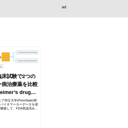
ad
臨床試験で2つの
ー病治療薬を比較
imer’s drugs
-head in first-
ニア州立大学(PennState)研
とバイオマーカーデータを使
nical trial)
構築して、FDA承認済みの
と、評価中の別の有望な治療
アルを実...