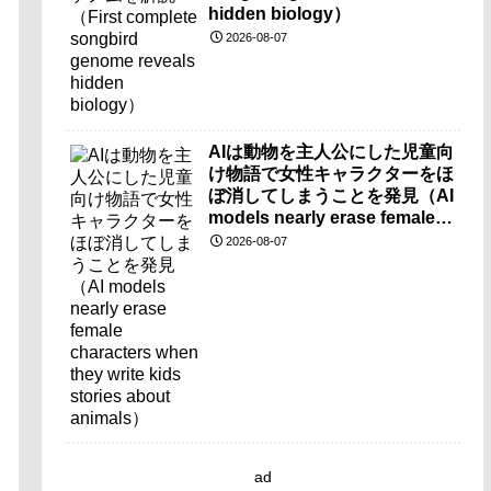
hidden biology）
2026-08-07
AIは動物を主人公にした児童向
け物語で女性キャラクターをほ
ぼ消してしまうことを発見（AI
models nearly erase female
characters when they write
2026-08-07
kids stories about animals）
ad