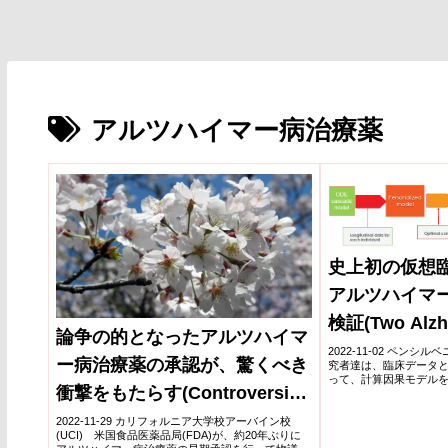
アルツハイマー病治療薬
史上初の仮想
アルツハイマ
検証(Two Alzhe
論争の的となったアルツハイマ
tested head-to
2022-11-02 ペンシルベ
ー病治療薬の承認が、驚くべき
究者達は、臨床データ
ever virtual cli
って、計算因果モデルを
衝撃をもたらす(Controversial
治療薬アデュカヌマブ
薬ドナネマブの仮想トライ
Alzheimer’s drug approval
2022-11-29 カリフォルニア大学校アーバイン校
(UCI) 米国食品医薬品局(FDA)が、約20年ぶりに