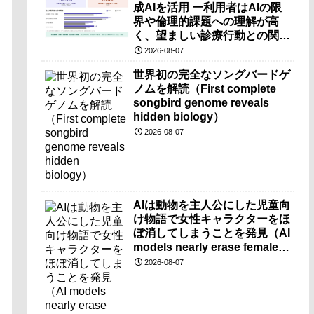
成AIを活用 ー利用者はAIの限
界や倫理的課題への理解が高
く、望ましい診療行動との関連
も確認ー
2026-08-07
世界初の完全なソングバードゲ
ノムを解読（First complete
songbird genome reveals
hidden biology）
2026-08-07
AIは動物を主人公にした児童向
け物語で女性キャラクターをほ
ぼ消してしまうことを発見（AI
models nearly erase female
characters when they write
2026-08-07
kids stories about animals）