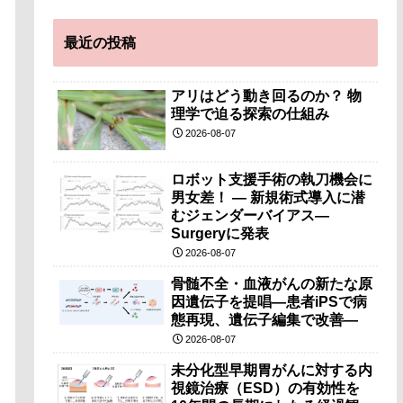
最近の投稿
アリはどう動き回るのか？ 物
理学で迫る探索の仕組み
2026-08-07
ロボット支援手術の執刀機会に
男女差！ — 新規術式導入に潜
むジェンダーバイアス—
Surgeryに発表
2026-08-07
骨髄不全・血液がんの新たな原
因遺伝子を提唱―患者iPSで病
態再現、遺伝子編集で改善―
2026-08-07
未分化型早期胃がんに対する内
視鏡治療（ESD）の有効性を