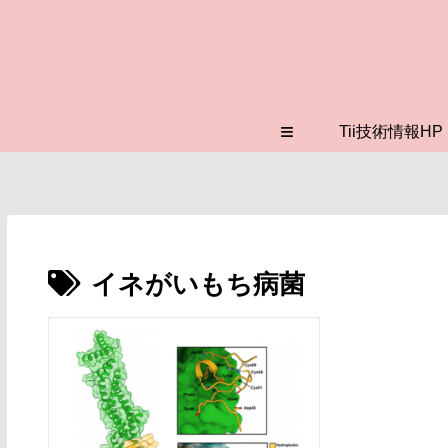
≡
Tii技術情報HP
イネがいもち病菌