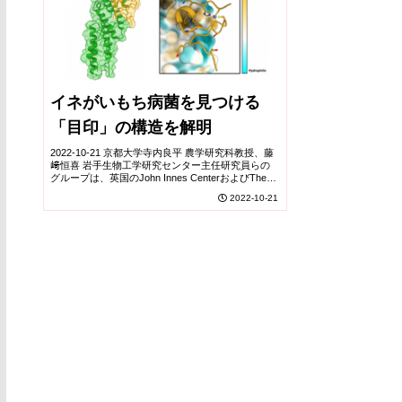
イネがいもち病菌を見つける
「目印」の構造を解明
2022-10-21 京都大学寺内良平 農学研究科教授、藤
﨑恒喜 岩手生物工学研究センター主任研究員らの
グループは、英国のJohn Innes CenterおよびThe
Sainsbury Laboratoryの研究者と共同で、イネがい
2022-10-21
もち...