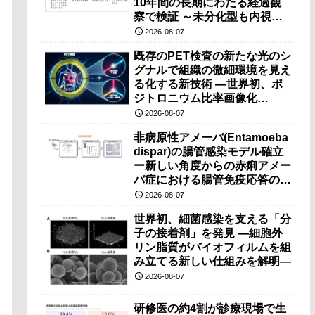
10年間の長期にわたる経過観
察で検証 ～未分化型も内視鏡
治療で胃の温存が可能～
2026-08-07
既存のPET検査の新たな光のシ
グナルで組織の微細環境を見え
る化する新技術 ―世界初、ポ
ジトロニウム比率画像化
（PRI）の原理検証に成功―
2026-08-07
非病原性アメーバ(Entamoeba
dispar)の腸管感染モデル確立
ー新しい角度からの赤痢アメー
バ症における腸管免疫応答の理
解に期待ー
2026-08-07
世界初、細菌感染を支える「分
子の接着剤」を発見 ―細胞外
リン脂質がバイオフィルムを組
み立てる新しい仕組みを解明―
2026-08-07
研修医の約4割が診療現場で生