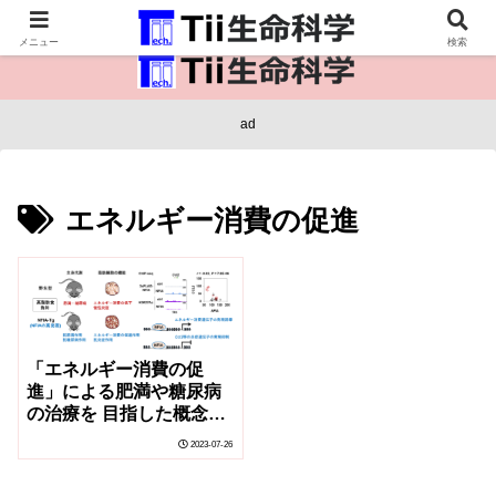
医療保健・生命・生物の情報インフラ。
メニュー
検索
ad
エネルギー消費の促進
「エネルギー消費の促
進」による肥満や糖尿病
の治療を 目指した概念実
証研究～褐色脂肪細胞の
2023-07-26
鍵因子 NFIA はエネルギ
ー消費を促進し炎症を抑