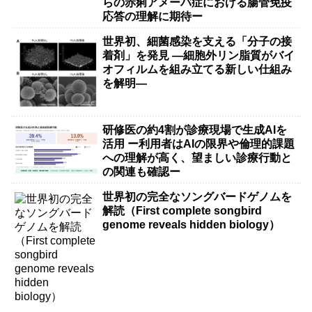
らの赤痢アメーバ症における腸管免疫
応答の理解に期待ー
世界初、細菌感染を支える「分子の接
着剤」を発見 ―細胞外リン脂質がバイ
オフィルムを組み立てる新しい仕組み
を解明―
研修医の約4割が診療現場で生成AIを
活用 ー利用者はAIの限界や倫理的課題
への理解が高く、望ましい診療行動と
の関連も確認ー
世界初の完全なソングバードゲノムを
解読（First complete songbird
genome reveals hidden biology）