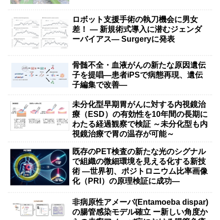
ロボット支援手術の執刀機会に男女
差！ — 新規術式導入に潜むジェンダ
ーバイアス— Surgeryに発表
骨髄不全・血液がんの新たな原因遺伝
子を提唱―患者iPSで病態再現、遺伝
子編集で改善―
未分化型早期胃がんに対する内視鏡治
療（ESD）の有効性を10年間の長期に
わたる経過観察で検証 ～未分化型も内
視鏡治療で胃の温存が可能～
既存のPET検査の新たな光のシグナル
で組織の微細環境を見える化する新技
術 ―世界初、ポジトロニウム比率画像
化（PRI）の原理検証に成功―
非病原性アメーバ(Entamoeba dispar)
の腸管感染モデル確立 ー新しい角度か