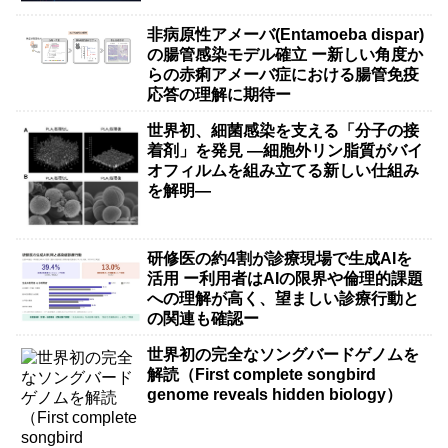
非病原性アメーバ(Entamoeba dispar)
の腸管感染モデル確立 ー新しい角度か
らの赤痢アメーバ症における腸管免疫
応答の理解に期待ー
世界初、細菌感染を支える「分子の接
着剤」を発見 ―細胞外リン脂質がバイ
オフィルムを組み立てる新しい仕組み
を解明―
研修医の約4割が診療現場で生成AIを
活用 ー利用者はAIの限界や倫理的課題
への理解が高く、望ましい診療行動と
の関連も確認ー
世界初の完全なソングバードゲノムを
解読（First complete songbird
genome reveals hidden biology）