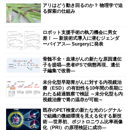
アリはどう動き回るのか？ 物理学で迫
る探索の仕組み
ロボット支援手術の執刀機会に男女
差！ — 新規術式導入に潜むジェンダ
ーバイアス— Surgeryに発表
骨髄不全・血液がんの新たな原因遺伝
子を提唱―患者iPSで病態再現、遺伝
子編集で改善―
未分化型早期胃がんに対する内視鏡治
療（ESD）の有効性を10年間の長期に
わたる経過観察で検証 ～未分化型も内
視鏡治療で胃の温存が可能～
既存のPET検査の新たな光のシグナル
で組織の微細環境を見える化する新技
術 ―世界初、ポジトロニウム比率画像
化（PRI）の原理検証に成功―