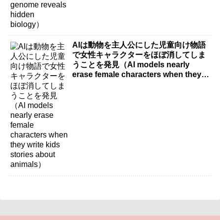
AIは動物を主人公にした児童向け物語
で女性キャラクターをほぼ消してしま
うことを発見（AI models nearly
erase female characters when they
write kids stories about animals）