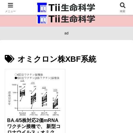
医療保健・生命・生物の情報インフラ。
メニュー
検索
ad
オミクロン株XBF系統
BA.4/5株対応2価mRNA
ワクチン接種で、 新型コ
ロナウイルス・オミクロ