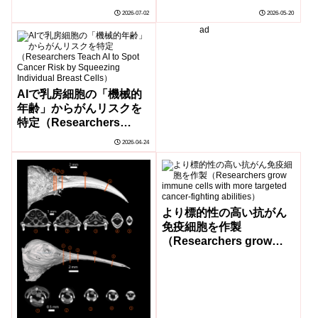
women remains high ―
the Growth of the
2026-07-02
2026-05-20
particularly for
World’s Reefs）
ad
marginalized groups）
AIで乳房細胞の「機械的
年齢」からがんリスクを
特定（Researchers
Teach AI to Spot Cancer
2026-04-24
Risk by Squeezing
Individual Breast Cells）
より標的性の高い抗がん
免疫細胞を作製
（Researchers grow
immune cells with more
targeted cancer-fighting
abilities）