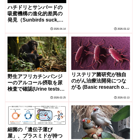
ハチドリとサンバードの
吸蜜機構の進化的差異の
発見（Sunbirds suck,
scientists find.
2026-04-14
2026-03-12
Hummingbirds don’t.）
リステリア菌研究が独自
野生アフリカチンパンジ
のがん治療法開発につな
ーのアルコール摂取を尿
がる (Basic research on
検査で確認(Urine tests
Listeria bacteria leads to
confirm alcohol
2026-02-25
2026-02-13
unique cancer therapy)
consumption in wild
African chimps)
細菌の「遺伝子運び
屋」、プラスミドが持つ