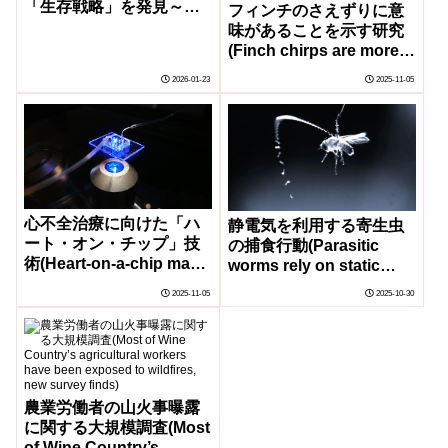
「生存戦略」を発見～薬
フィンチのさえずりに意
剤耐性拡散のパターンが
味があることを示す研究
明らかに～
(Finch chirps are more
than mindless chatter.
2026-01-23
2025-11-05
They actually convey
meaning.)
心不全治療に向けた「ハ
静電気を利用する寄生虫
ート・オン・チップ」技
の捕食行動(Parasitic
術(Heart-on-a-chip may
worms rely on static
lead to new treatments
electricity to find prey in
2025-11-05
2025-10-30
for heart failure)
midair)
農業労働者の山火事曝露
に関する大規模調査(Most
of Wine Country’s