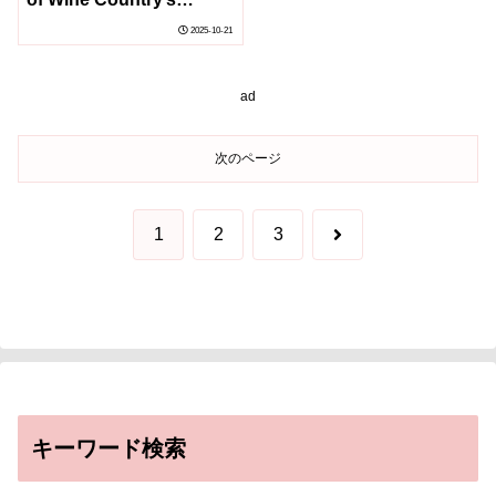
agricultural workers
2025-10-21
have been exposed to
wildfires, new survey
finds)
ad
次のページ
次
1
2
3
へ
キーワード検索