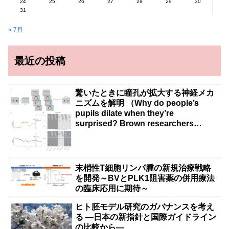
24
25
26
27
28
29
30
31
« 7月
最近の投稿
驚いたときに瞳孔が拡大する神経メカ
ニズムを解明 （Why do people’s
pupils dilate when they’re
surprised? Brown researchers
explain）
末梢性T細胞リンパ腫の新規治療戦略
を開発～BVとPLK1阻害薬の併用療法
の臨床応用に期待～
ヒト胚モデル研究のガバナンスを考え
る ―日本の新指針と国際ガイドライン
の比較から―