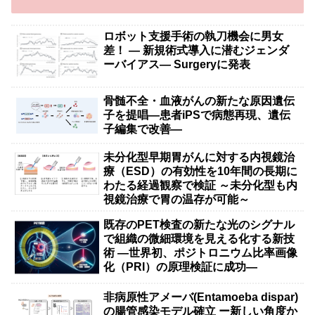
ロボット支援手術の執刀機会に男女
差！ — 新規術式導入に潜むジェンダ
ーバイアス— Surgeryに発表
骨髄不全・血液がんの新たな原因遺伝
子を提唱―患者iPSで病態再現、遺伝
子編集で改善―
未分化型早期胃がんに対する内視鏡治
療（ESD）の有効性を10年間の長期に
わたる経過観察で検証 ～未分化型も内
視鏡治療で胃の温存が可能～
既存のPET検査の新たな光のシグナル
で組織の微細環境を見える化する新技
術 ―世界初、ポジトロニウム比率画像
化（PRI）の原理検証に成功―
非病原性アメーバ(Entamoeba dispar)
の腸管感染モデル確立 ー新しい角度か