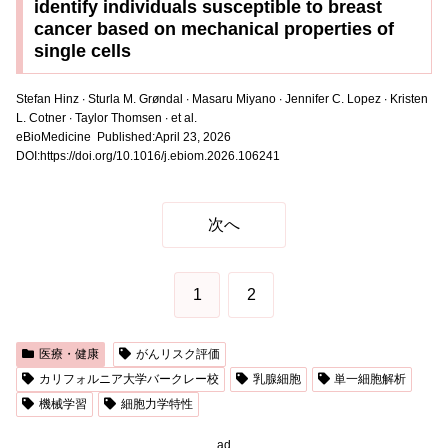
identify individuals susceptible to breast
cancer based on mechanical properties of
single cells
Stefan Hinz ∙ Sturla M. Grøndal ∙ Masaru Miyano ∙ Jennifer C. Lopez ∙ Kristen
L. Cotner ∙ Taylor Thomsen ∙ et al.
eBioMedicine Published:April 23, 2026
DOI:https://doi.org/10.1016/j.ebiom.2026.106241
次へ
1
2
医療・健康
がんリスク評価
カリフォルニア大学バークレー校
乳腺細胞
単一細胞解析
機械学習
細胞力学特性
ad