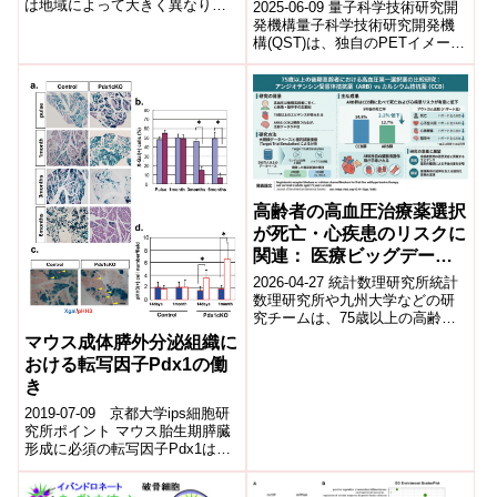
QSTの独自技術でタウタン
は地域によって大きく異なり、
2025-06-09 ​量子科学技術研究開
Increased at Least 16%
住んでいる場所がその選択に影
パク質病変を可視化し、客
発機構量子科学技術研究開発機
Since 1990)
響を与えることが示されまし
構(QST)は、独自のPETイメージ
観的診断・治療へ～
た。砂糖入...
ング技術を用いて、中高齢で発
症する気分障害(うつ病や双...
高齢者の高血圧治療薬選択
が死亡・心疾患のリスクに
関連： 医療ビッグデータ
の分析から明らかに
2026-04-27 統計数理研究所統計
数理研究所や九州大学などの研
究チームは、75歳以上の高齢者
における高血圧治療薬の選択が
マウス成体膵外分泌組織に
予後に与える影響を、大規模医
おける転写因子Pdx1の働
療ビッ...
き
2019-07-09 京都大学ips細胞研
究所ポイント マウス胎生期膵臓
形成に必須の転写因子Pdx1は成
体膵外分泌細胞のミトコンドリ
ア機能維持に必要であること