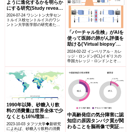
ように進化するかを明らか
にする研究(Study reveals
how brain cancer
2024-07-24 ワシントン大学セン
evolves in response to
トルイス校セントルイスのワシ
ントン大学医学部の研究者たち
treatment)
は、治療に対する脳腫瘍の進化
「バーチャル生検」がAIを
を解明し、このがんが治療抵抗
使って医師の肺がん評価を
性を発展...
助ける(‘Virtual biopsy’
uses AI to help doctors
2024-02-22 インペリアル・カレ
assess lung cancer)
ッジ・ロンドン(ICL)イギリスの
帝国カレッジ・ロンドンとその
関連施設は、医療画像とAIを組
み合わせて、がん患者に対す
る...
1990年以降、砂糖入り飲
料の消費量は世界全体で少
中高齢発症の気分障害に認
なくとも16%増加
知症の原因タンパク質が関
(Globally, Consumption
2023-10-03 タフツ大学◆新研究
わることを脳画像で実証～
of Sugary Drinks
によれば、砂糖入り飲料の消費