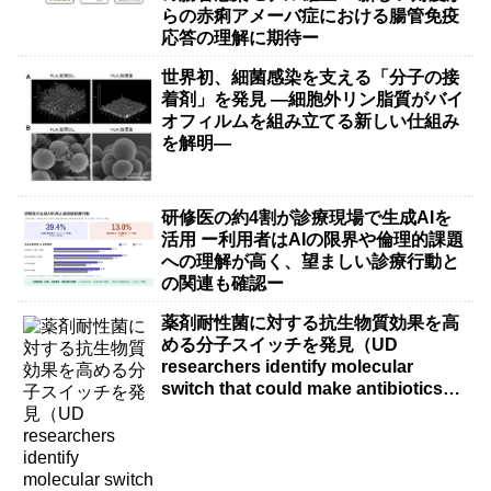
らの赤痢アメーバ症における腸管免疫
応答の理解に期待ー
世界初、細菌感染を支える「分子の接
着剤」を発見 ―細胞外リン脂質がバイ
オフィルムを組み立てる新しい仕組み
を解明―
研修医の約4割が診療現場で生成AIを
活用 ー利用者はAIの限界や倫理的課題
への理解が高く、望ましい診療行動と
の関連も確認ー
薬剤耐性菌に対する抗生物質効果を高
める分子スイッチを発見（UD
researchers identify molecular
switch that could make antibiotics
more effective against drug-resistant
bacteria）