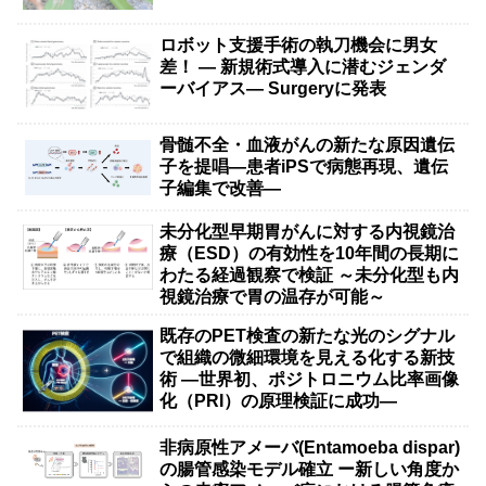
ロボット支援手術の執刀機会に男女
差！ — 新規術式導入に潜むジェンダ
ーバイアス— Surgeryに発表
骨髄不全・血液がんの新たな原因遺伝
子を提唱―患者iPSで病態再現、遺伝
子編集で改善―
未分化型早期胃がんに対する内視鏡治
療（ESD）の有効性を10年間の長期に
わたる経過観察で検証 ～未分化型も内
視鏡治療で胃の温存が可能～
既存のPET検査の新たな光のシグナル
で組織の微細環境を見える化する新技
術 ―世界初、ポジトロニウム比率画像
化（PRI）の原理検証に成功―
非病原性アメーバ(Entamoeba dispar)
の腸管感染モデル確立 ー新しい角度か