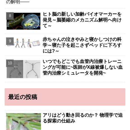
ヒト脳の新しい加齢バイオマーカーを
発見～脳萎縮のメカニズム解明へ向け
て～
赤ちゃんの泣きやみと寝かしつけの科
学～寝た子を起こさずベッドに下ろす
には?～
いつでもどこでも血管内治療トレーニ
ングが可能に~医師がX線被爆しない血
管内治療シミュレータを開発~
最近の投稿
アリはどう動き回るのか？ 物理学で迫
る探索の仕組み