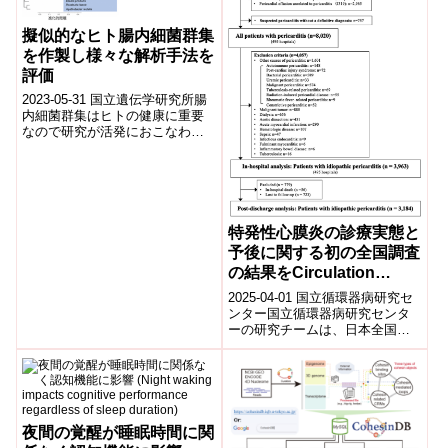
擬似的なヒト腸内細菌群集
を作製し様々な解析手法を
評価
2023-05-31 国立遺伝学研究所腸
内細菌群集はヒトの健康に重要
なので研究が活発におこなわれ
ています。これらの研究では、
DNA抽出や配列データの情報解
析など...
特発性心膜炎の診療実態と
予後に関する初の全国調査
の結果をCirculation
Journalへ発表。
2025-04-01 国立循環器病研究セ
ンター​国立循環器病研究センタ
ーの研究チームは、日本全国の
心疾患入院データベース
(JROAD-DPC)を用いて、特発性
心...
夜間の覚醒が睡眠時間に関