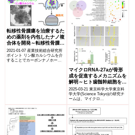
を...
転移性骨腫瘍を治療するた
めの薬剤を内包したナノ複
合体を開発～転移性骨腫瘍
による骨破壊の抑制に期待
2021-01-07 産業技術総合研究所
～
ポイント リン酸カルシウムを介
することでカーボンナノホーン
と破骨細胞抑制剤を複合化 複合
マイクロRNA-27aが骨形
化により薬剤の破骨細胞抑制効
果が...
成を促進するメカニズムを
解明～ヒト歯髄幹細胞を用
いた新たな硬組織再生の可
2025-03-21 東京科学大学​東京科
能性～
学大学(Science Tokyo)の研究チ
ームは、マイクロ
RNA(miRNA)-27aがヒト歯髄幹細
胞の硬組織形成細...