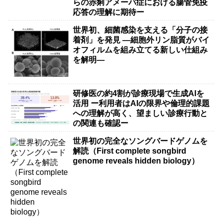
らの赤痢アメーバ症における腸管免疫
応答の理解に期待ー
世界初、細菌感染を支える「分子の接
着剤」を発見 ―細胞外リン脂質がバイ
オフィルムを組み立てる新しい仕組み
を解明―
研修医の約4割が診療現場で生成AIを
活用 ー利用者はAIの限界や倫理的課題
への理解が高く、望ましい診療行動と
の関連も確認ー
世界初の完全なソングバードゲノムを
解読（First complete songbird
genome reveals hidden biology）