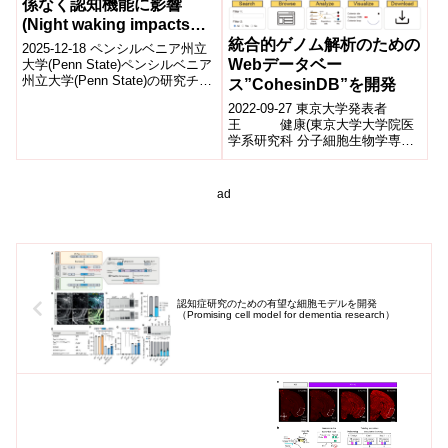
係なく認知機能に影響
(Night waking impacts
cognitive performance
統合的ゲノム解析のための
2025-12-18 ペンシルベニア州立
regardless of sleep
Webデータベー
大学(Penn State)ペンシルベニア
州立大学(Penn State)の研究チー
duration)
ス”CohesinDB”を開発
ムは、夜間覚醒(夜中に目が覚め
2022-09-27 東京大学発表者
ること...
王 健康(東京大学大学院医
学系研究科 分子細胞生物学専攻
細胞生物学・解剖学講座 医学
博士課程4年)中戸 隆一郎(東京
大...
ad
認知症研究のための有望な細胞モデルを開発
（Promising cell model for dementia research）