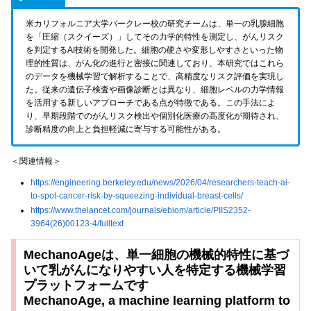
米カリフォルニア大学バークレー校の研究チームは、単一の乳腺細胞
を「圧縮（スクイーズ）」してその力学的特性を測定し、がんリスク
を判定するAI技術を開発した。細胞の硬さや変形しやすさといった物
理的性質は、がん化の進行と密接に関連しており、本研究ではこれら
のデータを機械学習で解析することで、高精度なリスク評価を実現し
た。従来の遺伝子検査や画像診断とは異なり、細胞レベルの力学情報
を活用する新しいアプローチである点が特徴である。この手法によ
り、早期段階でのがんリスク検出や個別化医療の高度化が期待され、
診断精度の向上と負担軽減に寄与する可能性がある。
＜関連情報＞
https://engineering.berkeley.edu/news/2026/04/researchers-teach-ai-
to-spot-cancer-risk-by-squeezing-individual-breast-cells/
https://www.thelancet.com/journals/ebiom/article/PIIS2352-
3964(26)00123-4/fulltext
MechanoAgeは、単一細胞の機械的特性に基づ
いて乳がんになりやすい人を特定する機械学習
プラットフォームです
MechanoAge, a machine learning platform to