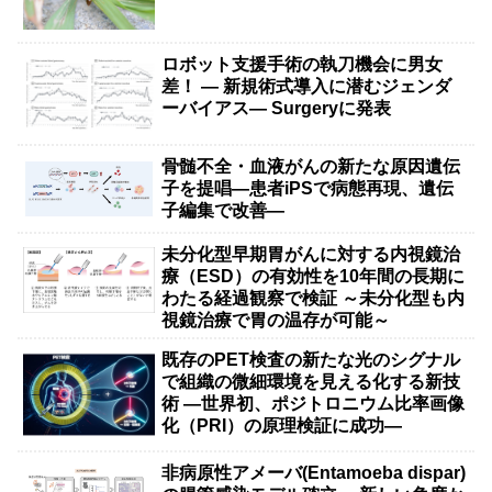
ロボット支援手術の執刀機会に男女
差！ — 新規術式導入に潜むジェンダ
ーバイアス— Surgeryに発表
骨髄不全・血液がんの新たな原因遺伝
子を提唱―患者iPSで病態再現、遺伝
子編集で改善―
未分化型早期胃がんに対する内視鏡治
療（ESD）の有効性を10年間の長期に
わたる経過観察で検証 ～未分化型も内
視鏡治療で胃の温存が可能～
既存のPET検査の新たな光のシグナル
で組織の微細環境を見える化する新技
術 ―世界初、ポジトロニウム比率画像
化（PRI）の原理検証に成功―
非病原性アメーバ(Entamoeba dispar)