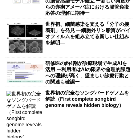
の腸管感染モデル確立 ー新しい角度か
らの赤痢アメーバ症における腸管免疫
応答の理解に期待ー
世界初、細菌感染を支える「分子の接
着剤」を発見 ―細胞外リン脂質がバイ
オフィルムを組み立てる新しい仕組み
を解明―
研修医の約4割が診療現場で生成AIを
活用 ー利用者はAIの限界や倫理的課題
への理解が高く、望ましい診療行動と
の関連も確認ー
世界初の完全なソングバードゲノムを
解読（First complete songbird
genome reveals hidden biology）