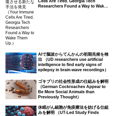
Cells Are Tired. Georgia Tech
Researchers Found a Way to Wake
Them Up.）
AIで脳波からてんかんの初期兆候を検
出 （UD researchers use artificial
intelligence to find early signs of
epilepsy in brain-wave recordings）
ゴキブリの社会性形成の仕組みを解明
（German Cockroaches Appear to
Be More Social Animals than
Previously Thought）
休眠がん細胞が免疫療法を妨げる仕組
みを解明 （UT-Led Study Finds