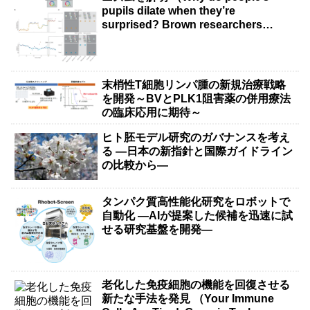
pupils dilate when they’re
surprised? Brown researchers
explain）
末梢性T細胞リンパ腫の新規治療戦略
を開発～BVとPLK1阻害薬の併用療法
の臨床応用に期待～
ヒト胚モデル研究のガバナンスを考え
る ―日本の新指針と国際ガイドライン
の比較から―
タンパク質高性能化研究をロボットで
自動化 ―AIが提案した候補を迅速に試
せる研究基盤を開発―
老化した免疫細胞の機能を回復させる
新たな手法を発見 （Your Immune