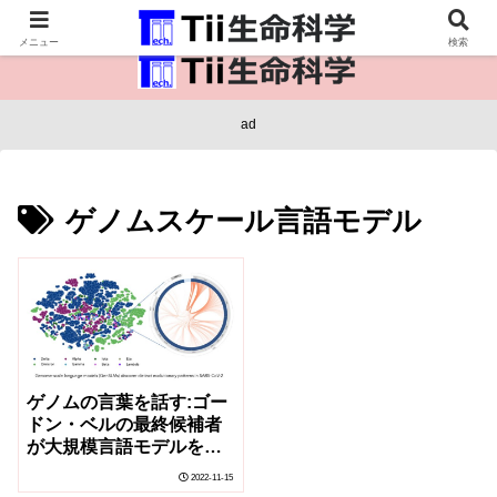
医療保健・生命・生物の情報インフラ。
メニュー
検索
ad
ゲノムスケール言語モデル
ゲノムの言葉を話す:ゴー
ドン・ベルの最終候補者
が大規模言語モデルを用
いて新しいCOVIDバリア
2022-11-15
ントを予測(Speaking the