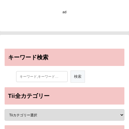
Language of the
Genome: Gordon Bell
ad
Finalist Applies Large
Language Models to
Predict New COVID
Variants)
キーワード検索
Tii全カテゴリー