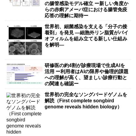
の腸管感染モデル確立 ー新しい角度か
らの赤痢アメーバ症における腸管免疫
応答の理解に期待ー
世界初、細菌感染を支える「分子の接
着剤」を発見 ―細胞外リン脂質がバイ
オフィルムを組み立てる新しい仕組み
を解明―
研修医の約4割が診療現場で生成AIを
活用 ー利用者はAIの限界や倫理的課題
への理解が高く、望ましい診療行動と
の関連も確認ー
世界初の完全なソングバードゲノムを
解読（First complete songbird
genome reveals hidden biology）