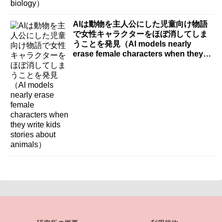
AIは動物を主人公にした児童向け物語
で女性キャラクターをほぼ消してしま
うことを発見（AI models nearly
erase female characters when they
write kids stories about animals）