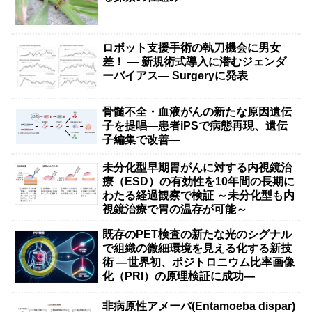
ロボット支援手術の執刀機会に男女
差！ — 新規術式導入に潜むジェンダ
ーバイアス— Surgeryに発表
骨髄不全・血液がんの新たな原因遺伝
子を提唱―患者iPSで病態再現、遺伝
子編集で改善―
未分化型早期胃がんに対する内視鏡治
療（ESD）の有効性を10年間の長期に
わたる経過観察で検証 ～未分化型も内
視鏡治療で胃の温存が可能～
既存のPET検査の新たな光のシグナル
で組織の微細環境を見える化する新技
術 ―世界初、ポジトロニウム比率画像
化（PRI）の原理検証に成功―
非病原性アメーバ(Entamoeba dispar)