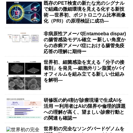
既存のPET検査の新たな光のシグナル
で組織の微細環境を見える化する新技
術 ―世界初、ポジトロニウム比率画像
化（PRI）の原理検証に成功―
非病原性アメーバ(Entamoeba dispar)
の腸管感染モデル確立 ー新しい角度か
らの赤痢アメーバ症における腸管免疫
応答の理解に期待ー
世界初、細菌感染を支える「分子の接
着剤」を発見 ―細胞外リン脂質がバイ
オフィルムを組み立てる新しい仕組み
を解明―
研修医の約4割が診療現場で生成AIを
活用 ー利用者はAIの限界や倫理的課題
への理解が高く、望ましい診療行動と
の関連も確認ー
世界初の完全なソングバードゲノムを