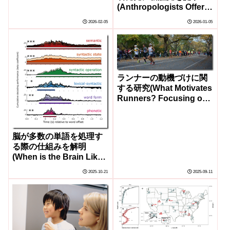
(Anthropologists Offer
New Evidence of
2026-02-05
2026-01-05
Bipedalism in Long-
Debated Fossil
Discovery)
ランナーの動機づけに関
する研究(What Motivates
Runners? Focusing on
the “How” Rather than
the “Why”)
脳が多数の単語を処理す
る際の仕組みを解明
(When is the Brain Like
a Subway Station?
2025-10-21
2025-09-11
When It’s Processing
Many Words at Once)