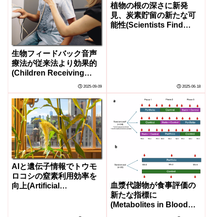
植物の根の深さに新発
見、炭素貯留の新たな可
能性(Scientists Find
Unexpected Deep Roots
in Plants)
生物フィードバック音声
療法が従来法より効果的
(Children Receiving
Biofeedback Speech
2025-09-09
2025-06-18
Therapy Improved
Faster than with
Traditional Methods)
AIと遺伝子情報でトウモ
ロコシの窒素利用効率を
血漿代謝物が食事評価の
向上(Artificial
新たな指標に
Intelligence and
(Metabolites in Blood
Genetics Can Help
Plasma Offer New
Farmers Grow Corn with