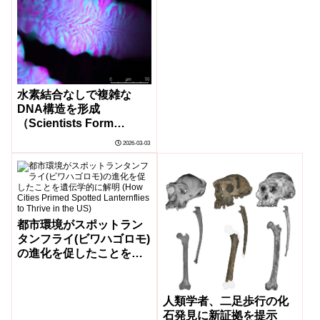
水素結合なしで複雑な
DNA構造を形成
（Scientists Form
Complex DNA
2026-03-03
Structures Without
Hydrogen Bonds）
都市環境がスポットラン
タンフライ(ビワハゴロモ)
の進化を促したことを遺
伝学的に解明 (How Cities
Primed Spotted
Lanternflies to Thrive in
人類学者、二足歩行の化
the US)
石発見に新証拠を提示