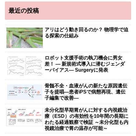
最近の投稿
アリはどう動き回るのか？ 物理学で迫
る探索の仕組み
ロボット支援手術の執刀機会に男女
差！ — 新規術式導入に潜むジェンダ
ーバイアス— Surgeryに発表
骨髄不全・血液がんの新たな原因遺伝
子を提唱―患者iPSで病態再現、遺伝
子編集で改善―
未分化型早期胃がんに対する内視鏡治
療（ESD）の有効性を10年間の長期に
わたる経過観察で検証 ～未分化型も内
視鏡治療で胃の温存が可能～