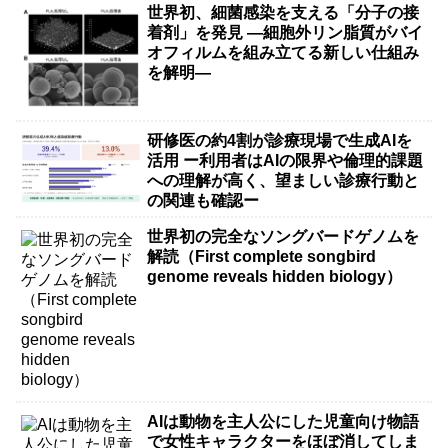
世界初、細菌感染を支える「分子の接
着剤」を発見 ―細胞外リン脂質がバイ
オフィルムを組み立てる新しい仕組み
を解明―
研修医の約4割が診療現場で生成AIを
活用 ー利用者はAIの限界や倫理的課題
への理解が高く、望ましい診療行動と
の関連も確認ー
世界初の完全なソングバードゲノムを
解読（First complete songbird
genome reveals hidden biology）
AIは動物を主人公にした児童向け物語
で女性キャラクターをほぼ消してしま