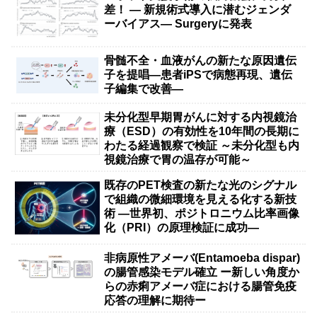
差！ — 新規術式導入に潜むジェンダ
ーバイアス— Surgeryに発表
骨髄不全・血液がんの新たな原因遺伝
子を提唱―患者iPSで病態再現、遺伝
子編集で改善―
未分化型早期胃がんに対する内視鏡治
療（ESD）の有効性を10年間の長期に
わたる経過観察で検証 ～未分化型も内
視鏡治療で胃の温存が可能～
既存のPET検査の新たな光のシグナル
で組織の微細環境を見える化する新技
術 ―世界初、ポジトロニウム比率画像
化（PRI）の原理検証に成功―
非病原性アメーバ(Entamoeba dispar)
の腸管感染モデル確立 ー新しい角度か
らの赤痢アメーバ症における腸管免疫
応答の理解に期待ー