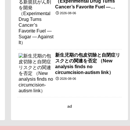
（Experimental Drug Turns
Cancer’s Favorite Fuel —
Sugar — Against It）
2026-08-06
新生児期の包皮切除と自閉症リ
スクとの関連を否定 （New
analysis finds no
circumcision-autism link）
2026-08-06
ad