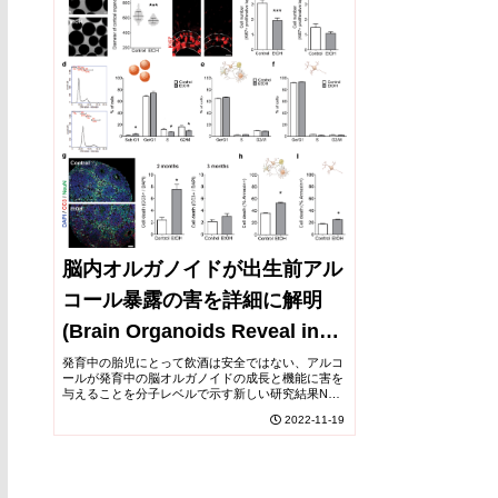
脳内オルガノイドが出生前アル
コール暴露の害を詳細に解明
(Brain Organoids Reveal in
Detail the Harms of Prenatal
発育中の胎児にとって飲酒は安全ではない、アルコ
ールが発育中の脳オルガノイドの成長と機能に害を
Alcohol Exposure)
与えることを分子レベルで示す新しい研究結果No
amount of alcohol consumption is safe for a develo...
2022-11-19