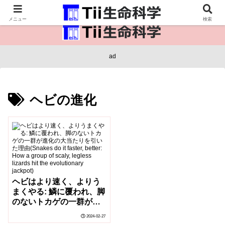
医療保健・生命・生物の情報インフラ。
メニュー
検索
ad
ヘビの進化
ヘビはより速く、よりう
まくやる: 鱗に覆われ、脚
のないトカゲの一群が進
化の大当たりを引いた理
2024-02-27
由(Snakes do it faster,