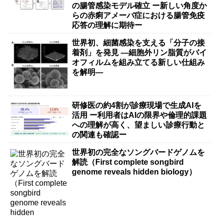
の腸管感染モデル確立 ー新しい角度か
らの赤痢アメーバ症における腸管免疫
応答の理解に期待ー
世界初、細菌感染を支える「分子の接
着剤」を発見 ―細胞外リン脂質がバイ
オフィルムを組み立てる新しい仕組み
を解明―
研修医の約4割が診療現場で生成AIを
活用 ー利用者はAIの限界や倫理的課題
への理解が高く、望ましい診療行動と
の関連も確認ー
世界初の完全なソングバードゲノムを
解読（First complete songbird
genome reveals hidden biology）