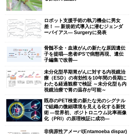
ロボット支援手術の執刀機会に男女
差！ — 新規術式導入に潜むジェンダ
ーバイアス— Surgeryに発表
骨髄不全・血液がんの新たな原因遺伝
子を提唱―患者iPSで病態再現、遺伝
子編集で改善―
未分化型早期胃がんに対する内視鏡治
療（ESD）の有効性を10年間の長期に
わたる経過観察で検証 ～未分化型も内
視鏡治療で胃の温存が可能～
既存のPET検査の新たな光のシグナル
で組織の微細環境を見える化する新技
術 ―世界初、ポジトロニウム比率画像
化（PRI）の原理検証に成功―
非病原性アメーバ(Entamoeba dispar)