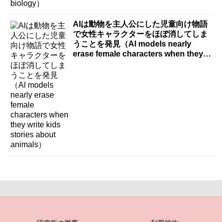
AIは動物を主人公にした児童向け物語
で女性キャラクターをほぼ消してしま
うことを発見（AI models nearly
erase female characters when they
write kids stories about animals）