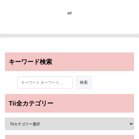
better: How a group of
scaly, legless lizards hit
ad
the evolutionary
jackpot)
キーワード検索
Tii全カテゴリー