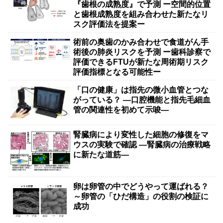
『歯根の成熟度』で予測 ー空間的位置
と歯根成熟度を組み合わせた新たなリ
スク評価法を提案ー
術前の奥歯のかみ合わせで食道がん手
術後の肺炎リスクを予測 ー歯科診察で
評価できるFTUが新たな周術期リスク
評価指標となる可能性ー
「口の健康」は指先の微小血管とつな
がっている？ ―口腔機能と指先毛細血
管の関連性を初めて示唆―
腎臓病により変性した細胞の修復をマ
ウスの実験で確認 ―腎臓病の治療戦略
に新たな道筋―
卵は卵管の中でどうやって運ばれる？
～卵管の「ひだ構造」の役割の検証に
成功