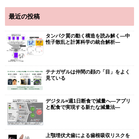
最近の投稿
タンパク質の動く構造を読み解く―中
性子散乱と計算科学の統合解析―
テナガザルは仲間の顔の「目」をよく
見ている
デジタル×週1日断食で減量へ―アプリ
と配食で実現する新たな減量法―
上顎埋伏犬歯による歯根吸収リスクを